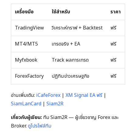
เครื่องมือ
ใช้สำหรับ
ราคา
TradingView
วิเคราะห์กราฟ + Backtest
ฟรี
MT4/MT5
เทรดจริง + EA
ฟรี
Myfxbook
Track ผลการเทรด
ฟรี
ForexFactory
ปฏิทินข่าวเศรษฐกิจ
ฟรี
อ่านเพิ่มเติม:
iCafeForex
|
XM Signal EA ฟรี
|
SiamLanCard
|
Siam2R
เกี่ยวกับผู้เขียน:
ทีม Siam2R — ผู้เชี่ยวชาญ Forex และ
Broker.
ดูโปรไฟล์ทีม