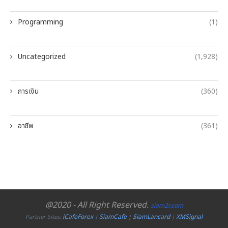
Programming
(1)
Uncategorized
(1,928)
การเงิน
(360)
อาชีพ
(361)
@2020 - All Right Reserved.
siam2r.com
iCafeForex
SiamCafe
SiamLancard
XMSignal
Partner Sites:
|
|
|