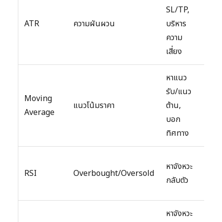
SL/TP,
ไม่
ATR
ความผันผวน
บริหาร
ทิศ
ความ
ราค
เสี่ยง
หาแนว
รับ/แนว
ช้ากว
Moving
แนวโน้มราคา
ต้าน,
ราค
Average
บอก
ปัจจ
ทิศทาง
อาจเ
หาจังหวะ
RSI
Overbought/Oversold
สั
กลับตัว
หลอ
หาจังหวะ
อาจเ