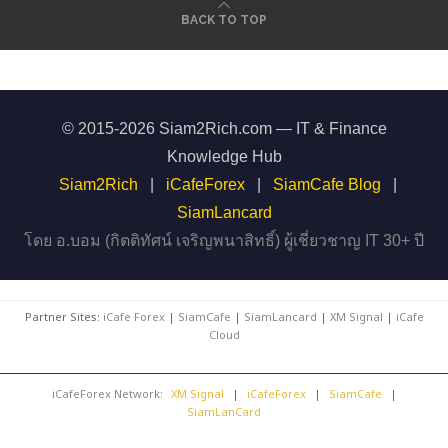
BACK TO TOP
© 2015-2026 Siam2Rich.com — IT & Finance
Knowledge Hub
Siam2Rich
|
iCafeForex
|
SiamCafe Blog
|
SiamLancard
โดย อ.บอม (กิตติทัศน์ เจริญพนาสิทธิ์) ผู้เชี่ยวชาญ IT 30+ ปี
Partner Sites:
iCafe Forex
|
SiamCafe
|
SiamLancard
|
XM Signal
|
iCafe
Cloud
iCafeForex Network:
XM Signal
|
iCafeForex
|
SiamCafe
|
SiamLanCard