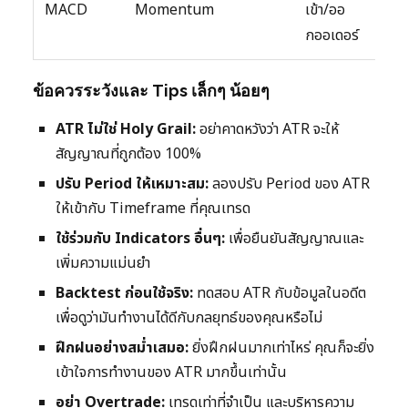
MACD
Momentum
เข้า/ออ
สั
กออเดอร์
หลอ
ข้อควรระวังและ Tips เล็กๆ น้อยๆ
ATR ไม่ใช่ Holy Grail:
อย่าคาดหวังว่า ATR จะให้
สัญญาณที่ถูกต้อง 100%
ปรับ Period ให้เหมาะสม:
ลองปรับ Period ของ ATR
ให้เข้ากับ Timeframe ที่คุณเทรด
ใช้ร่วมกับ Indicators อื่นๆ:
เพื่อยืนยันสัญญาณและ
เพิ่มความแม่นยำ
Backtest ก่อนใช้จริง:
ทดสอบ ATR กับข้อมูลในอดีต
เพื่อดูว่ามันทำงานได้ดีกับกลยุทธ์ของคุณหรือไม่
ฝึกฝนอย่างสม่ำเสมอ:
ยิ่งฝึกฝนมากเท่าไหร่ คุณก็จะยิ่ง
เข้าใจการทำงานของ ATR มากขึ้นเท่านั้น
อย่า Overtrade:
เทรดเท่าที่จำเป็น และบริหารความ