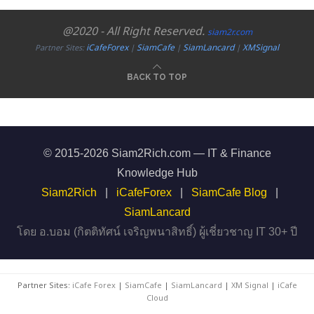
@2020 - All Right Reserved.
siam2r.com
iCafeForex
SiamCafe
SiamLancard
XMSignal
Partner Sites:
|
|
|
BACK TO TOP
© 2015-2026 Siam2Rich.com — IT & Finance
Knowledge Hub
Siam2Rich
|
iCafeForex
|
SiamCafe Blog
|
SiamLancard
โดย อ.บอม (กิตติทัศน์ เจริญพนาสิทธิ์) ผู้เชี่ยวชาญ IT 30+ ปี
Partner Sites:
iCafe Forex
|
SiamCafe
|
SiamLancard
|
XM Signal
|
iCafe
Cloud