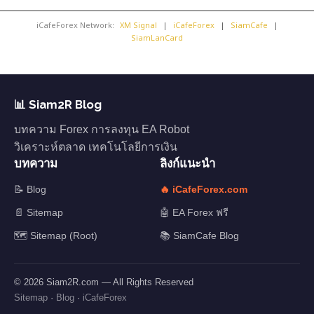
iCafeForex Network:
XM Signal
|
iCafeForex
|
SiamCafe
|
SiamLanCard
📊 Siam2R Blog
บทความ Forex การลงทุน EA Robot
วิเคราะห์ตลาด เทคโนโลยีการเงิน
บทความ
ลิงก์แนะนำ
📝 Blog
🔥 iCafeForex.com
📄 Sitemap
🤖 EA Forex ฟรี
🗺️ Sitemap (Root)
📚 SiamCafe Blog
© 2026 Siam2R.com — All Rights Reserved
Sitemap
·
Blog
·
iCafeForex