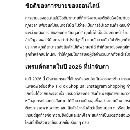
ข้อดีของการขายของออนไลน์
การขายของออนไลน์มีข้อดีมากมายที่ทำให้หลายคนตัดสินใจเข้ามาในวงก
ทุกเวลา เพียงแค่มีอินเทอร์เน็ต ไม่ว่าจะเป็นการอัปเดตสินค้า ตอบคำถ
ระหว่างเดินทาง ข้อสองคือ ‘ต้นทุนต่ำ’ คุณไม่จำเป็นต้องเช่าหน้าร้
สำคัญ ส่งผลให้มีโอกาสทำกำไรได้สูงขึ้น และข้อสามคือ ‘เข้าถึงลูกค้า
ประเทศ คุณก็สามารถส่งสินค้าไปให้พวกเขาได้ ทำให้ตลาดของคุณใ
ลูกค้าหลักสิบล้านคน ทำให้คุณมีโอกาสเจอผู้ซื้อจำนวนมากตั้งแต่เริ่ม
เทรนด์ตลาดในปี 2026 ที่น่าจับตา
ในปี 2026 นี้ มีหลายเทรนด์ที่นักธุรกิจออนไลน์ไม่ควรมองข้าม เ
แพลตฟอร์มอย่าง TikTok Shop และ Instagram Shopping กำลังมา
เกิดขึ้นได้ง่ายและรวดเร็ว เทรนด์ที่สองคือ ‘สินค้าเพื่อสุขภาพและควา
หรืออุปกรณ์ออกกำลังกาย ได้รับความนิยมสูงขึ้นอย่างต่อเนื่อง เทรนด
ต้องการเฉพาะเจาะจง เช่น สินค้าสำหรับสัตว์เลี้ยงแปลก ๆ หรืออุปก
เทรนด์สุดท้ายคือ ‘ความยั่งยืนและรักษ์โลก’ สินค้าที่เป็นมิตรต่อสิ่ง
ใหม่ที่ใส่ใจสิ่งแวดล้อมมากขึ้นเรื่อย ๆ ครับ