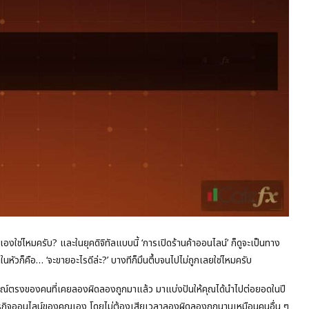
งใช่ไหมครับ? และในยุคดิจิทัลแบบนี้ ‘การเปิดร้านค้าออนไลน์’ ก็ดูจะเป็นทาง
ในหัวก็คือ… ‘จะขายอะไรดีล่ะ?’ บางทีก็มึนตึ้บจนไปไม่ถูกเลยใช่ไหมครับ
ารณ์ตรงของคนที่เคยลองผิดลองถูกมาแล้ว มาแบ่งปันให้คุณได้นำไปต่อยอดในปี
นธุรกิจออนไลน์ของคุณเอง โดยไม่ต้องเสียเวลาลองผิดลองถูกนานเหมือนคนอื่น ๆ