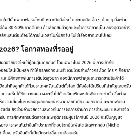
ดในปีนี้ แพลตฟอร์มไหนที่เหมาะกับมือใหม่ และเทคนิคเล็ก ๆ น้อย ๆ ที่จะช่วย
ได้ถึง 30-50% จากต้นทุน ถ้าเลือกสินค้าถูกและทำการตลาดเป็น ลองดูตัวอย่าง
กแสนต่อเดือนได้ภายในเวลาไม่กี่ปีสิครับ ไม่ใช่เรื่องยากเกินไปเลย!
2026? โอกาสทองที่รออยู่
คือวิถีชีวิตใหม่ที่ผู้คนคุ้นเคยกันดี โดยเฉพาะในปี 2026 นี้ การเข้าถึง
ปปิ้งออนไลน์เป็นหลัก ทำให้ธุรกิจอีคอมเมิร์ซเติบโตอย่างก้าวกระโดด ใคร ๆ ก็อยาก
ุ่น และมีศักยภาพในการเติบโตสูงมาก ลองนึกภาพว่าคุณสามารถขายสินค้าได้
ังเข้าถึงลูกค้าได้ทั่วประเทศหรือแม้แต่ทั่วโลก นี่คือข้อได้เปรียบที่สำคัญเลยครับ
ิงอย่างเห็นได้ชัด บางคนอาจจะเริ่มได้ด้วยเงินเพียงหลักพันบาทเท่านั้น ซึ่งต่าง
ทำให้ความเสี่ยงในการลงทุนลดลงอย่างมากเลยทีเดียว นอกจากนี้ แพลตฟอร์ม
da ยังช่วยอำนวยความสะดวกในการจัดการร้านค้า การชำระเงิน และการจัด
าย ๆ ครับ การศึกษาเทรนด์ตลาดและพฤติกรรมผู้บริโภคในปี 2026 จะเป็นกุญแจ
หมาย เราจะเห็นว่าสินค้าประเภทที่ตอบโจทย์ไลฟ์สไตล์เฉพาะกลุ่ม (Niche
ลี้ยง, หรือสินค้าที่เป็นมิตรต่อสิ่งแวดล้อมครับ