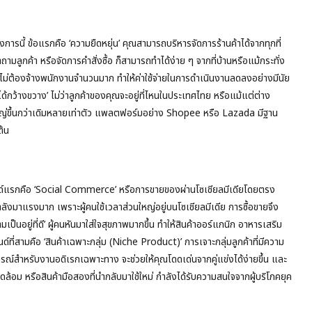
ารนี้ ข้อแรกคือ ‘ความยืดหยุ่น’ คุณสามารถบริหารจัดการร้านค้าได้จากทุกที่
ามลูกค้า หรือจัดการคำสั่งซื้อ ก็สามารถทำได้ง่าย ๆ จากที่บ้านหรือแม้กระทั่ง
าน ไม่ต้องจ้างพนักงานจำนวนมาก ทำให้ค่าใช้จ่ายในการดำเนินงานลดลงอย่างมีนัย
ได้กว้างขวาง’ ไม่ว่าลูกค้าของคุณจะอยู่ที่ไหนในประเทศไทย หรือแม้แต่ต่าง
หญ่ขึ้นกว่าเดิมหลายเท่าตัว แพลตฟอร์มอย่าง Shopee หรือ Lazada มีฐาน
ต้น
ทรนด์แรกคือ ‘Social Commerce’ หรือการขายของผ่านโซเชียลมีเดียโดยตรง
แรงมาก เพราะผู้คนใช้เวลาส่วนใหญ่อยู่บนโซเชียลมีเดีย การซื้อขายจึง
มเป็นอยู่ที่ดี’ ผู้คนหันมาใส่ใจสุขภาพมากขึ้น ทำให้สินค้าออร์แกนิก อาหารเสริม
์ที่สามคือ ‘สินค้าเฉพาะกลุ่ม (Niche Product)’ การเจาะกลุ่มลูกค้าที่มีความ
รณ์สำหรับงานอดิเรกเฉพาะทาง จะช่วยให้คุณโดดเด่นจากคู่แข่งได้ง่ายขึ้น และ
แวดล้อม หรือสินค้ามือสองที่นำกลับมาใช้ใหม่ กำลังได้รับความสนใจจากผู้บริโภคยุค