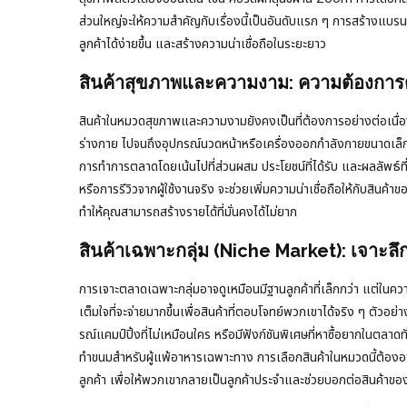
ส่วนใหญ่จะให้ความสำคัญกับเรื่องนี้เป็นอันดับแรก ๆ การสร้างแบรนด์ท
ลูกค้าได้ง่ายขึ้น และสร้างความน่าเชื่อถือในระยะยาว
สินค้าสุขภาพและความงาม: ความต้องกา
สินค้าในหมวดสุขภาพและความงามยังคงเป็นที่ต้องการอย่างต่อเนื่อง 
ร่างกาย ไปจนถึงอุปกรณ์นวดหน้าหรือเครื่องออกกำลังกายขนาดเล็ก สิ
การทำการตลาดโดยเน้นไปที่ส่วนผสม ประโยชน์ที่ได้รับ และผลลัพธ์ที่
หรือการรีวิวจากผู้ใช้งานจริง จะช่วยเพิ่มความน่าเชื่อถือให้กับสินค้าข
ทำให้คุณสามารถสร้างรายได้ที่มั่นคงได้ไม่ยาก
สินค้าเฉพาะกลุ่ม (Niche Market): เจาะลึกย
การเจาะตลาดเฉพาะกลุ่มอาจดูเหมือนมีฐานลูกค้าที่เล็กกว่า แต่ในค
เต็มใจที่จะจ่ายมากขึ้นเพื่อสินค้าที่ตอบโจทย์พวกเขาได้จริง ๆ ตัว
รณ์แคมป์ปิ้งที่ไม่เหมือนใคร หรือมีฟังก์ชันพิเศษที่หาซื้อยากในตล
ทำขนมสำหรับผู้แพ้อาหารเฉพาะทาง การเลือกสินค้าในหมวดนี้ต้องอาศั
ลูกค้า เพื่อให้พวกเขากลายเป็นลูกค้าประจำและช่วยบอกต่อสินค้า