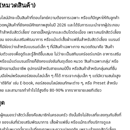
(หมวดสินค้า)
น์มักจะเป็นสินค้าที่ตอบโจทย์ความต้องการเฉพาะ หรือแก้ปัญหาให้กับลูกค้า
มวดหมู่สินค้าที่ยังคงมีศักยภาพสูงในปี 2026 และได้รับการแนะนำจากผู้ประกอบ
สำหรับสัตว์เลี้ยง’ ตลาดนี้ใหญ่มากและเติบโตต่อเนื่อง เพราะคนรักสัตว์เลี้ยง
รีเมียม ของเล่นเสริมพัฒนาการ หรือแม้แต่เสื้อผ้าแฟชั่นสำหรับสัตว์เลี้ยง แบรนด์
มีช่องว่างสำหรับแบรนด์เล็ก ๆ ที่มีสินค้าเฉพาะทาง หมวดถัดมาคือ ‘สินค้า
บตัวเองเพื่อดูดีและรู้สึกดีขึ้นเสมอ ไม่ว่าจะเป็นสกินแคร์ออร์แกนิก อาหารเสริม
รือแม้แต่แบรนด์ไทยก็ยังคงแข่งขันกันดุเดือด หมวด ‘สินค้าเฉพาะกลุ่ม’ หรือ
ักรยานมืออาชีพ อุปกรณ์สำหรับสายแคมป์ปิ้ง หรือสินค้าสำหรับกลุ่มคนที่ชื่น
หม่พร้อมคอร์สออนไลน์เล็ก ๆ ก็ได้ การเจาะกลุ่มเล็ก ๆ แต่มีความสนใจสูง
นค้าดิจิทัล’ เช่น E-book, คอร์สออนไลน์สอนทักษะต่าง ๆ, หรือ Preset สำหรับ
ค้าเลย และสามารถทำกำไรได้สูงถึง 80-90% จากราคาขายเลยทีเดียว
ุด
ู้คนมองว่าสัตว์เลี้ยงคือสมาชิกในครอบครัว ดังนั้นจึงไม่ลังเลที่จะลงทุนกับสิ่งที่
พ ของเล่นที่ช่วยเสริมพัฒนาการ เสื้อผ้าแฟชั่น หรือแม้กระทั่งบริการดูแล
สินค้าในหมวดนี้ควรเน้นที่คุณภาพและความปลอดภัย เพราะเจ้าของสัตว์เลี้ยง