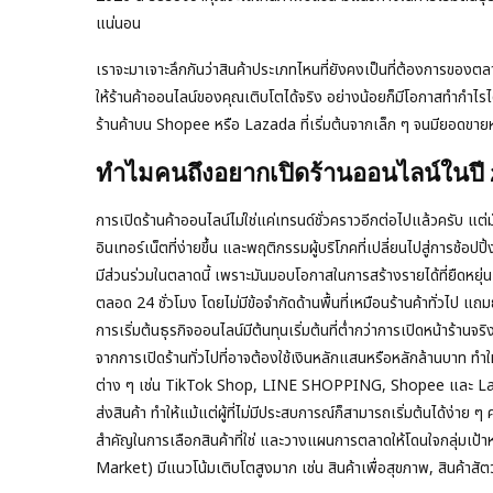
แน่นอน
เราจะมาเจาะลึกกันว่าสินค้าประเภทไหนที่ยังคงเป็นที่ต้องการของตลา
ให้ร้านค้าออนไลน์ของคุณเติบโตได้จริง อย่างน้อยก็มีโอกาสทำกำไร
ร้านค้าบน Shopee หรือ Lazada ที่เริ่มต้นจากเล็ก ๆ จนมียอดขายหลั
ทำไมคนถึงอยากเปิดร้านออนไลน์ในปี 
การเปิดร้านค้าออนไลน์ไม่ใช่แค่เทรนด์ชั่วคราวอีกต่อไปแล้วครับ แต่มัน
อินเทอร์เน็ตที่ง่ายขึ้น และพฤติกรรมผู้บริโภคที่เปลี่ยนไปสู่การช้อ
มีส่วนร่วมในตลาดนี้ เพราะมันมอบโอกาสในการสร้างรายได้ที่ยืดหย
ตลอด 24 ชั่วโมง โดยไม่มีข้อจำกัดด้านพื้นที่เหมือนร้านค้าทั่วไป แถมย
การเริ่มต้นธุรกิจออนไลน์มีต้นทุนเริ่มต้นที่ต่ำกว่าการเปิดหน้าร้านจร
จากการเปิดร้านทั่วไปที่อาจต้องใช้เงินหลักแสนหรือหลักล้านบาท 
ต่าง ๆ เช่น TikTok Shop, LINE SHOPPING, Shopee และ Laza
ส่งสินค้า ทำให้แม้แต่ผู้ที่ไม่มีประสบการณ์ก็สามารถเริ่มต้นได้ง่
สำคัญในการเลือกสินค้าที่ใช่ และวางแผนการตลาดให้โดนใจกลุ่มเป้า
Market) มีแนวโน้มเติบโตสูงมาก เช่น สินค้าเพื่อสุขภาพ, สินค้าสัตว์เ