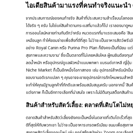
ไอเดียสินค้ามาแรงที่คนทำจริงแนะนำ 
จากประสบการณ์ของคนทำจริง สินค้าที่ประสบความสำเร็จบนโลกออนไล
ได้จริง ๆ ครับ ไม่ใช่แค่สินค้าตามกระแสที่มาแล้วก็ไป เราลองมาดูห
การออนไลน์หลายท่านกันดีกว่าครับ หมวดแรกที่มาแรงเสมอคือ ‘สินค้า
เหมือนลูก ทำให้ยอมจ่ายเพื่อสิ่งที่ดีที่สุด ไม่ว่าจะเป็นอาหารสัตว์พ
อย่าง Royal Canin หรือ Purina Pro Plan ก็ยังคงเป็นที่นิยม แต่ก็
สุขภาพและความงาม’ ซึ่งเป็นตลาดที่ไม่เคยหลับใหล ผู้คนยินดีลงทุนกั
ลดน้ำหนัก หรืออุปกรณ์ดูแลผิวหน้าแบบพกพา แบรนด์เกาหลี ญี่ปุ่น ห
Niche Market ก็เป็นอีกหนึ่งโอกาสทอง เช่น อุปกรณ์สำหรับนักปั่นจ
ชอบงานอดิเรกแปลก ๆ คุณอาจจะขายอุปกรณ์การถักไหมพรมสำหรับมือใ
จะทำให้คุณมีฐานลูกค้าที่ภักดีและพร้อมสนับสนุนครับ นอกจากนี้ ‘สิ
แต่งภาพ ก็เป็นอีกทางเลือกที่น่าสนใจ เพราะไม่มีต้นทุนสต็อกสิน
สินค้าสำหรับสัตว์เลี้ยง: ตลาดที่เติบโตไม่หย
ตลาดสินค้าสำหรับสัตว์เลี้ยงยังคงเป็นหนึ่งในตลาดที่เติบโตเร็วที่สุด ผ
ดีที่สุดให้กับพวกเขา ไม่ว่าจะเป็นอาหารเกรดพรีเมียม ขนมเพื่อสุขภา
สุขภาพสัตว์เลี้ยงออนไลน์ เช่น คอร์สฝึกสุนัขผ่าน Zoom การเลือก