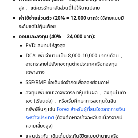
สูง， แต่ควรรักษาสัดส่วนนี้ไม่ให้บานปลาย
ค่าใช้จ่ายส่วนตัว (20% = 12,000 บาท):
ใช้จ่ายแบบมี
ระดับแต่ไม่ฟุ่มเฟือย
ออมและลงทุน (40% = 24,000 บาท):
PVD: สมทบให้สูงสุด
DCA: เพิ่มจำนวนเป็น 8,000-10,000 บาท/เดือน，
อาจกระจายไปยังกองทุนต่างประเทศหรือกองทุน
เฉพาะทาง
SSF/RMF: ซื้อเต็มขีดจำกัดเพื่อลดหย่อนภาษี
ลงทุนเพิ่มเติม: อาจพิจารณาหุ้นปันผล， ลงทุนในตัว
เอง (เรียนต่อ)， หรือเริ่มศึกษาการลงทุนในสิน
ทรัพย์อื่นๆ เช่น
Forex สำหรับผู้ที่สนใจตลาดการเงิน
ระหว่างประเทศ
(ต้องศึกษาอย่างละเอียดเนื่องจากมี
ความเสี่ยงสูง)
แผนประกัน: เติมเต็มประกันชีวิตแบบบำนาญหรือ