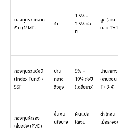
1.5% –
กองทุนรวมตลาด
สูง (ขาย
ต่ำ
2.5% ต่อ
เงิน (MMF)
ถอน T+1)
ปี
กองทุนรวมดัชนี
ปาน
5% –
ปานกลาง
(Index Fund) /
กลาง
10% ต่อปี
(ขายถอน
SSF
ถึงสูง
(เฉลี่ยยาว)
T+3-4)
ขึ้นกับ
ผันแปร，
ต่ำ (ถอน
กองทุนสำรอง
นโยบาย
ได้เงิน
เมื่อลาออก/
เลี้ยงชีพ (PVD)