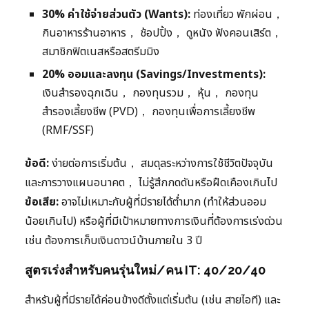
30% ค่าใช้จ่ายส่วนตัว (Wants):
ท่องเที่ยว พักผ่อน，
กินอาหารร้านอาหาร， ช้อปปิ้ง， ดูหนัง ฟังคอนเสิร์ต，
สมาชิกฟิตเนสหรือสตรีมมิง
20% ออมและลงทุน (Savings/Investments):
เงินสำรองฉุกเฉิน， กองทุนรวม， หุ้น， กองทุน
สำรองเลี้ยงชีพ (PVD)， กองทุนเพื่อการเลี้ยงชีพ
(RMF/SSF)
ข้อดี:
ง่ายต่อการเริ่มต้น， สมดุลระหว่างการใช้ชีวิตปัจจุบัน
และการวางแผนอนาคต， ไม่รู้สึกกดดันหรือฝืดเคืองเกินไป
ข้อเสีย:
อาจไม่เหมาะกับผู้ที่มีรายได้ต่ำมาก (ทำให้ส่วนออม
น้อยเกินไป) หรือผู้ที่มีเป้าหมายทางการเงินที่ต้องการเร่งด่วน
เช่น ต้องการเก็บเงินดาวน์บ้านภายใน 3 ปี
สูตรเร่งสำหรับคนรุ่นใหม่/คน IT: 40/20/40
สำหรับผู้ที่มีรายได้ค่อนข้างดีตั้งแต่เริ่มต้น (เช่น สายไอที) และ