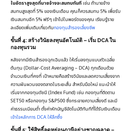
ในอัตราสูงสุดที่นายจ้างจะสมทบทันที
เช่น ถ้านายจ้าง
สมทบสูงสุดที่ 5% ของเงินเดือน คุณก็ควรสมทบ 5% เพื่อรับ
เงินสมทบอีก 5% ฟรีๆ เข้าไปในพอร์ตของคุณ เรียนรู้ราย
ละเอียดเพิ่มเติมเกี่ยวกับ
กองทุนสำรองเลี้ยงชีพ
ขั้นที่ 4: สร้างวินัยลงทุนอัตโนมัติ – เริ่ม DCA ใน
กองทุนรวม
หลังจากมีเงินสำรองฉุกเฉินแล้ว ให้เริ่มลงทุนแบบถัวเฉลี่ย
ต้นทุน (Dollar-Cost Averaging – DCA) ทุกเดือนด้วย
จำนวนเงินที่คงที่ เป้าหมายคือสร้างวินัยและลดความเสี่ยงจาก
ความผันผวนของตลาดในระยะสั้น สำหรับมือใหม่ แนะนำให้
เริ่มจากกองทุนดัชนี (Index Fund) เช่น กองทุนที่ติดตาม
SET50 หรือกองทุน S&P500 ซึ่งกระจายความเสี่ยงดี และมี
ค่าธรรมเนียมต่ำ ตั้งค่าหักบัญชีอัตโนมัติทันทีที่ได้รับเงินเดือน
เข้าใจหลักการ DCA ให้ลึกซึ้ง
ขั้นที่ 5: ใช้สิทธิ์ลดหย่อนภาษีอย่างชาญฉลาด –