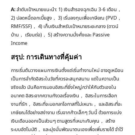
A:
ลำดับเป้าหมายแนะนำ: 1) เงินสำรองฉุกเฉิน 3-6 เดือน，
2) ปลดหนี้ดอกเบี้ยสูง， 3) เริ่มลงทุนเพื่อเกษียณ (PVD，
RMF/SSF)， 4) เก็บเงินสำหรับเป้าหมายระยะกลาง (ดาวน์
บ้าน， เรียนต่อ)， 5) สร้างความมั่งคั่งและ Passive
Income
สรุป: การเดินทางที่คุ้มค่า
การเริ่มต้นวางแผนการเงินตั้งแต่เริ่มทำงานใหม่ อาจดูเหมือน
เป็นการจำกัดอิสระในวัยที่ควรจะสนุกสนาน แต่ในความเป็น
จริงแล้ว มันคือการมอบอิสระที่ยิ่งใหญ่กว่าให้กับตัวเองใน
อนาคต อิสระจากความกังวลเรื่องเงิน， อิสระในการเลือก
งานที่รัก， อิสระที่จะบอกลาโอกาสที่ไม่เหมาะ， และอิสระที่จะ
เกษียณได้อย่างสง่างาม เริ่มจากก้าวเล็กๆ วันนี้ ด้วยการแบ่ง
เงินเดือนออกเป็นส่วนๆ ตามสูตรที่เหมาะกับคุณ， สร้าง
ระบบอัตโนมัติ， และมุ่งมั่นพัฒนาตนเองเพื่อเพิ่มรายได้ จำไว้