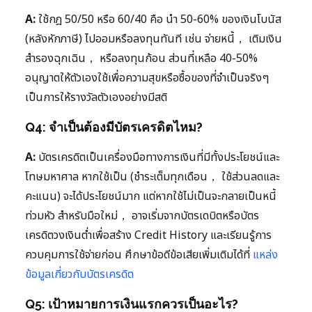
A:
ใช้กฎ 50/50 หรือ 60/40 คือ นำ 50-60% ของเงินโบนัส
(หลังหักภาษี) ไปออมหรือลงทุนทันที เช่น จ่ายหนี้， เติมเงิน
สำรองฉุกเฉิน， หรือลงทุนก้อน ส่วนที่เหลือ 40-50%
อนุญาตให้ตัวเองใช้เพื่อความสุขหรือซื้อของที่จำเป็นจริงๆ
เป็นการให้รางวัลตัวเองอย่างมีสติ
Q4: จำเป็นต้องมีบัตรเครดิตไหม?
A:
บัตรเครดิตเป็นเครื่องมือทางการเงินที่มีทั้งประโยชน์และ
โทษมหาศาล หากใช้เป็น (ชำระเต็มทุกเดือน， ใช้ส่วนลดและ
คะแนน) จะได้ประโยชน์มาก แต่หากใช้ไม่เป็นจะกลายเป็นหนี้
ท่วมหัว สำหรับมือใหม่， อาจเริ่มจากบัตรเดบิตหรือบัตร
เครดิตวงเงินต่ำเพื่อสร้าง Credit History และเรียนรู้การ
ควบคุมการใช้จ่ายก่อน ศึกษาข้อดีข้อเสียเพิ่มเติมได้ที่
แหล่ง
ข้อมูลเกี่ยวกับบัตรเครดิต
Q5: เป้าหมายการเงินแรกควรเป็นอะไร?