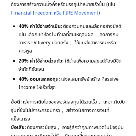
ต้องการสร้างความมั่งคั่งหรือบรรลุเป้าหมายเร็วขึ้น (เช่น
Financial Freedom หรือ FIRE Movement
)
40% ค่าใช้จ่ายจำเป็น:
ต้องควบคุมและเลือกอย่างมีสติ
เช่น เลือกเช่าห้องในทำเลที่สมเหตุสมผล， ลดการกิน
อาหาร Delivery บ่อยครั้ง， ใช้ขนส่งสาธารณะหรือ
คาร์พูล
20% ค่าใช้จ่ายส่วนตัว:
ใช้จ่ายเพื่อความสุขแต่ต้องมีขีด
จำกัดที่ชัดเจน
40% ออมและลงทุน:
เร่งสะสมทรัพย์ สร้าง Passive
Income ให้เร็วที่สุด
ข้อดี:
เร่งการเติบโตของพอร์ตลงทุนได้รวดเร็ว， เหมาะกับวัย
รุ่นที่ยังไม่มีภาระครอบครัว， สร้างวินัยทางการเงินที่
แข็งแกร่ง
ข้อเสีย:
ต้องการวินัยสูง， อาจรู้สึกว่าคุณภาพชีวิตในปัจจุบัน