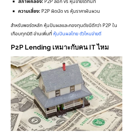
สภาพคล่อง:
P2P ล็อก vs หุ้นขายได้ทันที
ความเสี่ยง:
P2P ผิดนัด vs หุ้นราคาผันผวน
สำหรับพอร์ตหลัก หุ้นปันผลและกองทุนดัชนีดีกว่า P2P ใน
เกือบทุกมิติ อ่านเพิ่มที่
หุ้นปันผลไทย ตัวไหนจ่ายดี
P2P Lending เหมาะกับคน IT ไหม