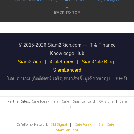
Partner Sites:
|
|
|
BACK TO TOP
© 2015-2026 Siam2Rich.com — IT & Finance
Knowledge Hub
Siam2Rich
|
iCafeForex
|
SiamCafe Blog
|
SiamLancard
โดย อ.บอม (กิตติทัศน์ เจริญพนาสิทธิ์) ผู้เชี่ยวชาญ IT 30+ ปี
Partner Sites:
iCafe Forex
|
SiamCafe
|
SiamLancard
|
XM Signal
|
iCafe
Cloud
iCafeForex Network:
XM Signal
|
iCafeForex
|
SiamCafe
|
SiamLanCard