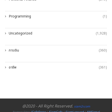
Programming
(1)
Uncategorized
(1,928)
การเงิน
(360)
อาชีพ
(361)
@2020 - All Right Reserved.
siam2r.com
iCafeForex
SiamCafe
SiamLancard
XMSignal