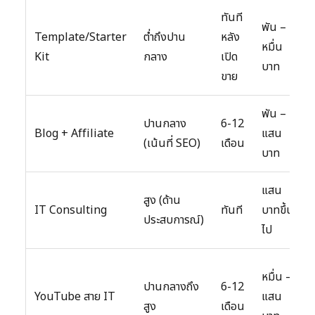
ทันที
พัน –
Template/Starter
ต่ำถึงปาน
หลัง
หมื่น
Kit
กลาง
เปิด
บาท
ขาย
พัน –
ปานกลาง
6-12
Blog + Affiliate
แสน
(เน้นที่ SEO)
เดือน
บาท
แสน
สูง (ด้าน
IT Consulting
ทันที
บาทขึ้น
ประสบการณ์)
ไป
หมื่น –
ปานกลางถึง
6-12
YouTube สาย IT
แสน
สูง
เดือน