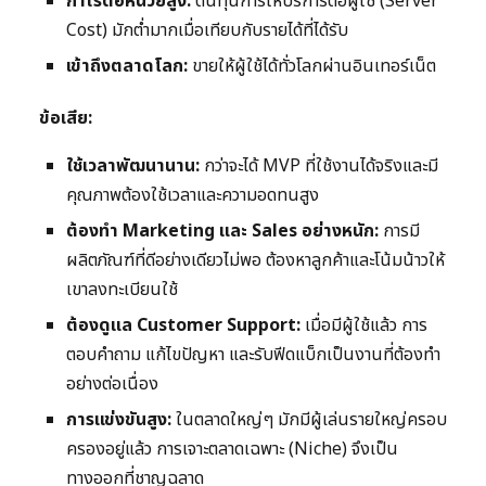
กำไรต่อหน่วยสูง:
ต้นทุนการให้บริการต่อผู้ใช้ (Server
Cost) มักต่ำมากเมื่อเทียบกับรายได้ที่ได้รับ
เข้าถึงตลาดโลก:
ขายให้ผู้ใช้ได้ทั่วโลกผ่านอินเทอร์เน็ต
ข้อเสีย:
ใช้เวลาพัฒนานาน:
กว่าจะได้ MVP ที่ใช้งานได้จริงและมี
คุณภาพต้องใช้เวลาและความอดทนสูง
ต้องทำ Marketing และ Sales อย่างหนัก:
การมี
ผลิตภัณฑ์ที่ดีอย่างเดียวไม่พอ ต้องหาลูกค้าและโน้มน้าวให้
เขาลงทะเบียนใช้
ต้องดูแล Customer Support:
เมื่อมีผู้ใช้แล้ว การ
ตอบคำถาม แก้ไขปัญหา และรับฟีดแบ็กเป็นงานที่ต้องทำ
อย่างต่อเนื่อง
การแข่งขันสูง:
ในตลาดใหญ่ๆ มักมีผู้เล่นรายใหญ่ครอบ
ครองอยู่แล้ว การเจาะตลาดเฉพาะ (Niche) จึงเป็น
ทางออกที่ชาญฉลาด