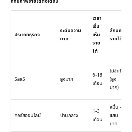
ศักยภาพรายได้ต่อเดือน
เวลา
เริ่ม
ระดับความ
ลักษณะ
ประเภทธุรกิจ
เห็น
ยาก
รายได้
ราย
ได้
ไม่จำกัด
6-18
SaaS
สูงมาก
(สูง
เดือน
มาก)
หมื่น –
1-3
คอร์สออนไลน์
ปานกลาง
แสน
เดือน
บาท