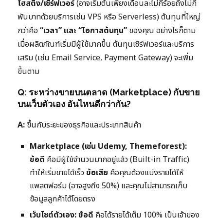
โฮสติง/เซิร์ฟเวอร์
(อาจเริ่มต้นเพียงเดือนละไม่กี่ร้อยถึงไม่กี่
พันบาทด้วยบริการเช่น VPS หรือ Serverless) ต้นทุนที่ใหญ่
กว่าคือ
“เวลา” และ “โอกาสต้นทุน”
ของคุณ อย่างไรก็ตาม
เมื่อผลิตภัณฑ์เริ่มมีผู้ใช้มากขึ้น ต้นทุนเซิร์ฟเวอร์และบริการ
เสริม (เช่น Email Service, Payment Gateway) จะเพิ่ม
ขึ้นตาม
Q: ระหว่างขายบนตลาด (Marketplace) กับขาย
บนเว็บตัวเอง อันไหนดีกว่ากัน?
A:
ขึ้นกับระยะของธุรกิจและประเภทสินค้า
Marketplace (เช่น Udemy, Themeforest):
ข้อดี
คือมีผู้ใช้จำนวนมากอยู่แล้ว (Built-in Traffic)
ทำให้เริ่มขายได้เร็ว
ข้อเสีย
คือคุณต้องแบ่งรายได้ให้
แพลตฟอร์ม (อาจสูงถึง 50%) และคุณไม่สามารถเก็บ
ข้อมูลลูกค้าได้โดยตรง
เว็บไซต์ตัวเอง:
ข้อดี
คือได้รายได้เต็ม 100% เป็นเจ้าของ