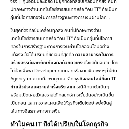
จริง | คู่มือฉบับละเอียด ในยุคที่ดิจิทัลขับเคลื่อนทุกสิ่ง คนที่
มีทักษะทางด้านเทคโนโลยีสารสนเทศหรือ “คน IT” ถือเป็นก
ลุ่มที่มีโอกาสทองในการสร้างฐานะทางการเงินผ่านโลก…
ในยุคที่ดิจิทัลขับเคลื่อนทุกสิ่ง คนที่มีทักษะทางด้าน
เทคโนโลยีสารสนเทศหรือ “คน IT” ถือเป็นกลุ่มที่มีโอกาส
ทองในการสร้างฐานะทางการเงินผ่านโลกออนไลน์อย่าง
แท้จริง ข้อได้เปรียบที่ชัดเจนที่สุดคือ
ความสามารถในการ
สร้างสรรค์ผลิตภัณฑ์ดิจิทัลด้วยตัวเอง
ตั้งแต่ต้นจนจบ โดย
ไม่ต้องพึ่งพา Developer ภายนอกหรือจ่ายเงินแพงๆ ให้กับ
Agency บทความนี้จะพาคุณเจาะลึก
ธุรกิจออนไลน์ที่คน IT
ทำแล้วประสบความสำเร็จจริง
จากกรณีศึกษาตัวเป็นๆ
พร้อมเปิดเผยตัวเลขรายได้ กลยุทธ์การเริ่มต้นอย่างเป็นขั้น
เป็นตอน และการวางแผนเพื่อให้ธุรกิจเติบโตอย่างยั่งยืนสู่
เส้นทางอิสรภาพทางการเงิน
ทำไมคน IT ถึงได้เปรียบในโลกธุรกิจ