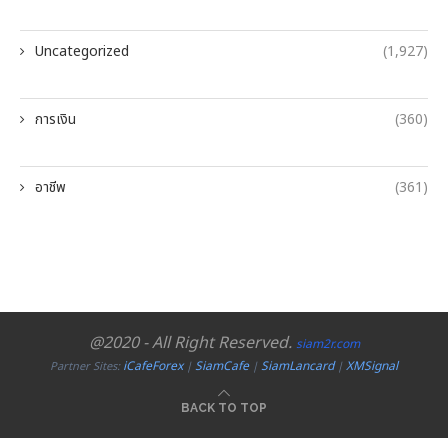
Uncategorized
(1,927)
การเงิน
(360)
อาชีพ
(361)
@2020 - All Right Reserved.
siam2r.com
iCafeForex
SiamCafe
SiamLancard
XMSignal
Partner Sites:
|
|
|
BACK TO TOP