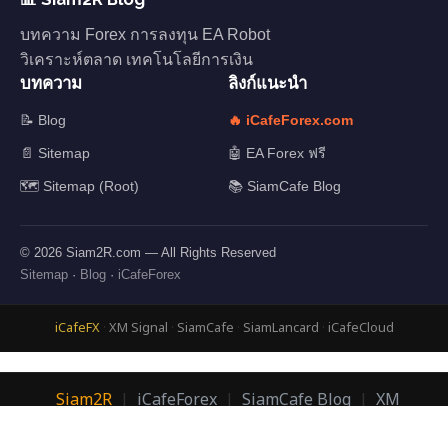
บทความ Forex การลงทุน EA Robot
วิเคราะห์ตลาด เทคโนโลยีการเงิน
บทความ
ลิงก์แนะนำ
📝 Blog
🔥 iCafeForex.com
📄 Sitemap
🤖 EA Forex ฟรี
🗺️ Sitemap (Root)
📚 SiamCafe Blog
© 2026 Siam2R.com — All Rights Reserved
Sitemap
·
Blog
·
iCafeForex
iCafeFX
·
XM Signal
·
SiamCafe
·
SiamLancard
·
iCafeCloud
Siam2R
|
iCafeForex
|
SiamCafe Blog
|
XM
Signal
|
SiamLanCard