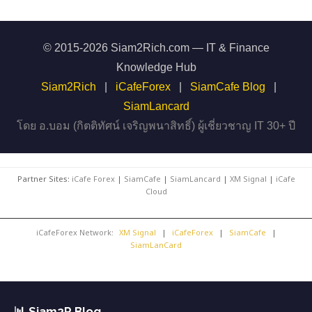
© 2015-2026 Siam2Rich.com — IT & Finance
Knowledge Hub
Siam2Rich
|
iCafeForex
|
SiamCafe Blog
|
SiamLancard
โดย อ.บอม (กิตติทัศน์ เจริญพนาสิทธิ์) ผู้เชี่ยวชาญ IT 30+ ปี
Partner Sites:
iCafe Forex
|
SiamCafe
|
SiamLancard
|
XM Signal
|
iCafe
Cloud
iCafeForex Network:
XM Signal
|
iCafeForex
|
SiamCafe
|
SiamLanCard
📊 Siam2R Blog