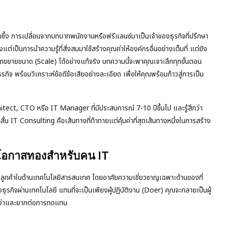
กซึ้ง การเปลี่ยนจากบทบาทพนักงานหรือฟรีแลนซ์มาเป็นเจ้าของธุรกิจที่ปรึกษา
่เป็นการนำความรู้ที่สั่งสมมาใช้สร้างคุณค่าให้องค์กรอื่นอย่างเต็มที่ แต่ยัง
ามารถขยายขนาด (Scale) ได้อย่างแท้จริง บทความนี้จะพาคุณเจาะลึกทุกขั้นตอน
จ พร้อมวิเคราะห์ข้อดีข้อเสียอย่างละเอียด เพื่อให้คุณพร้อมก้าวสู่การเป็น
t, CTO หรือ IT Manager ที่มีประสบการณ์ 7-10 ปีขึ้นไป และรู้สึกว่า
 IT Consulting คือเส้นทางที่ท้าทายแต่คุ้มค่าที่สุดเส้นทางหนึ่งในการสร้าง
นโอกาสทองสำหรับคน IT
ลูกค้าในด้านเทคโนโลยีสารสนเทศ โดยอาศัยความเชี่ยวชาญเฉพาะด้านของที่
รกิจผ่านเทคโนโลยี แทนที่จะเป็นเพียงผู้ปฏิบัติงาน (Doer) คุณจะกลายเป็นผู้
ูงกว่าและยากต่อการทดแทน