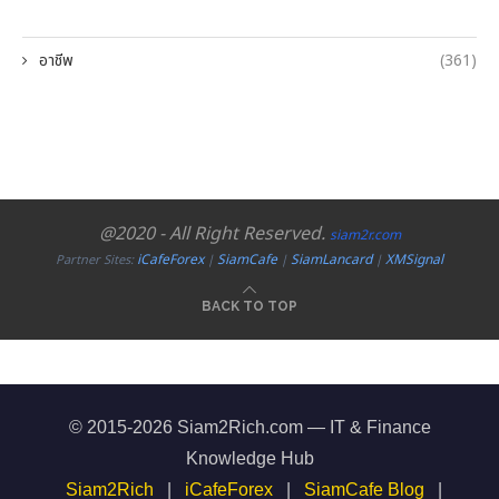
อาชีพ
(361)
@2020 - All Right Reserved.
siam2r.com
iCafeForex
SiamCafe
SiamLancard
XMSignal
Partner Sites:
|
|
|
BACK TO TOP
© 2015-2026 Siam2Rich.com — IT & Finance
Knowledge Hub
Siam2Rich
|
iCafeForex
|
SiamCafe Blog
|