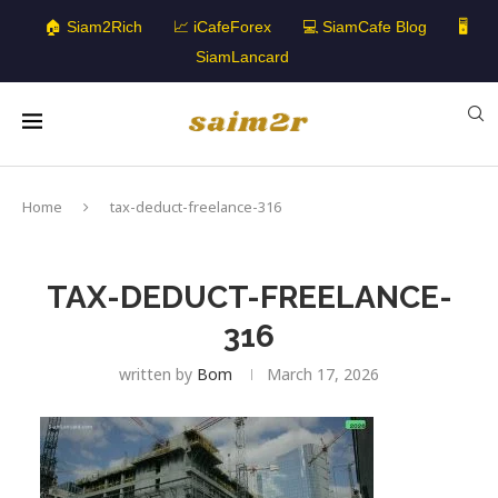
🏠 Siam2Rich
📈 iCafeForex
💻 SiamCafe Blog
🖥️
SiamLancard
Home
tax-deduct-freelance-316
TAX-DEDUCT-FREELANCE-
316
written by
Bom
March 17, 2026