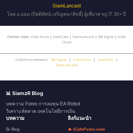
SiamLancard
โดย อ.บอม (กิตติทัศน์ เจริญพนาสิทธิ์) ผู้เชี่ยวชาญ IT 30+ ปี
Partner Sites:
iCafe Forex
|
SiamCafe
|
SiamLancard
|
XM Signal
|
iCafe
Cloud
iCafeForex Network:
XM Signal
|
iCafeForex
|
SiamCafe
|
SiamLanCard
📊 Siam2R Blog
บทความ Forex การลงทุน EA Robot
วิเคราะห์ตลาด เทคโนโลยีการเงิน
บทความ
ลิงก์แนะนำ
📝 Blog
🔥 iCafeForex.com