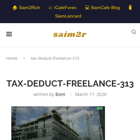
🏠 Siam2Rich
📈 iCafeForex
💻 SiamCafe Blog
🖥️
SiamLancard
Home
tax-deduct-freelance-313
TAX-DEDUCT-FREELANCE-313
written by
Bom
March 17, 2026