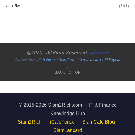
อาชีพ
(361)
@2020 - All Right Reserved.
siam2r.com
iCafeForex
SiamCafe
SiamLancard
XMSignal
Partner Sites:
|
|
|
BACK TO TOP
© 2015-2026 Siam2Rich.com — IT & Finance
Knowledge Hub
Siam2Rich
|
iCafeForex
|
SiamCafe Blog
|
SiamLancard