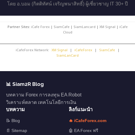
โดย อ.บอม (กิตติทัศน์ เจริญพนาสิทธิ์) ผู้เชี่ยวชาญ IT 30+ ปี
Partner Sites:
iCafe Forex
|
SiamCafe
|
SiamLancard
|
XM Signal
|
iCafe
Cloud
iCafeForex Network:
XM Signal
|
iCafeForex
|
SiamCafe
|
SiamLanCard
📊 Siam2R Blog
บทความ Forex การลงทุน EA Robot
วิเคราะห์ตลาด เทคโนโลยีการเงิน
บทความ
ลิงก์แนะนำ
📝 Blog
🔥 iCafeForex.com
📄 Sitemap
🤖 EA Forex ฟรี