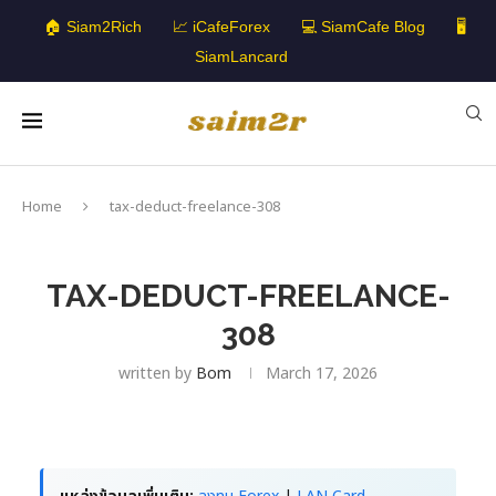
🏠 Siam2Rich
📈 iCafeForex
💻 SiamCafe Blog
🖥️
SiamLancard
Home
tax-deduct-freelance-308
TAX-DEDUCT-FREELANCE-
308
written by
Bom
March 17, 2026