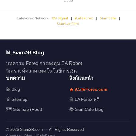
Cloud
iCafeForex Network:
XM Signal
|
iCafeForex
|
SiamCafe
|
SiamLanCard
📊 Siam2R Blog
บทความ Forex การลงทุน EA Robot
วิเคราะห์ตลาด เทคโนโลยีการเงิน
บทความ
ลิงก์แนะนำ
📝 Blog
🔥 iCafeForex.com
📄 Sitemap
🤖 EA Forex ฟรี
🗺️ Sitemap (Root)
📚 SiamCafe Blog
© 2026 Siam2R.com — All Rights Reserved