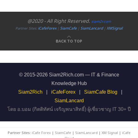
@2020 - All Right Reserved.
siam2r.com
iCafeForex
SiamCafe
SiamLancard
XMSignal
Partner Sites:
|
|
|
BACK TO TOP
© 2015-2026 Siam2Rich.com — IT & Finance
Knowledge Hub
Siam2Rich
|
iCafeForex
|
SiamCafe Blog
|
SiamLancard
โดย อ.บอม (กิตติทัศน์ เจริญพนาสิทธิ์) ผู้เชี่ยวชาญ IT 30+ ปี
Partner Sites:
iCafe Forex
|
SiamCafe
|
SiamLancard
|
XM Signal
|
iCafe