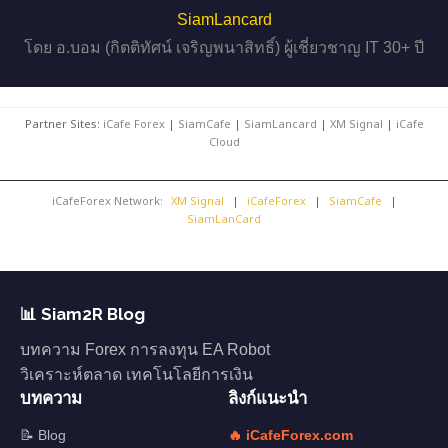
SiamLancard
โดย อ.บอม (กิตติทัศน์ เจริญพนาสิทธิ์) ผู้เชี่ยวชาญ IT 30+ ปี
Partner Sites:
iCafe Forex
|
SiamCafe
|
SiamLancard
|
XM Signal
|
iCafe
Cloud
iCafeForex Network:
XM Signal
|
iCafeForex
|
SiamCafe
|
SiamLanCard
📊 Siam2R Blog
บทความ Forex การลงทุน EA Robot
วิเคราะห์ตลาด เทคโนโลยีการเงิน
บทความ
ลิงก์แนะนำ
📝 Blog
🔥 iCafeForex.com