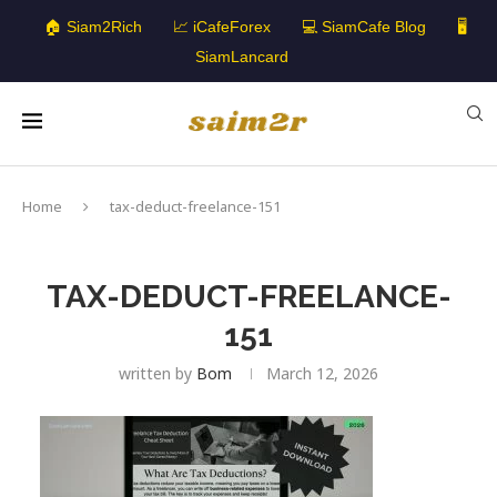
🏠 Siam2Rich
📈 iCafeForex
💻 SiamCafe Blog
🖥️
SiamLancard
Home
tax-deduct-freelance-151
TAX-DEDUCT-FREELANCE-
151
written by
Bom
March 12, 2026