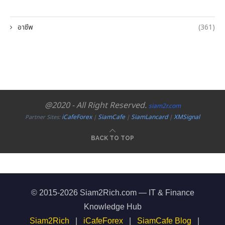
อาชีพ
(361)
@2020 - All Right Reserved.
siam2r.com
iCafeForex
SiamCafe
SiamLancard
XMSignal
Partner Sites:
|
|
|
BACK TO TOP
© 2015-2026 Siam2Rich.com — IT & Finance
Knowledge Hub
Siam2Rich
|
iCafeForex
|
SiamCafe Blog
|