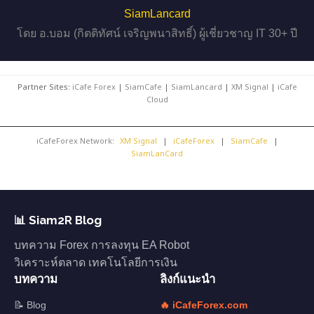
SiamLancard
โดย อ.บอม (กิตติทัศน์ เจริญพนาสิทธิ์) ผู้เชี่ยวชาญ IT 30+ ปี
Partner Sites:
iCafe Forex
|
SiamCafe
|
SiamLancard
|
XM Signal
|
iCafe
Cloud
iCafeForex Network:
XM Signal
|
iCafeForex
|
SiamCafe
|
SiamLanCard
📊 Siam2R Blog
บทความ Forex การลงทุน EA Robot
วิเคราะห์ตลาด เทคโนโลยีการเงิน
บทความ
ลิงก์แนะนำ
📝 Blog
🔥 iCafeForex.com