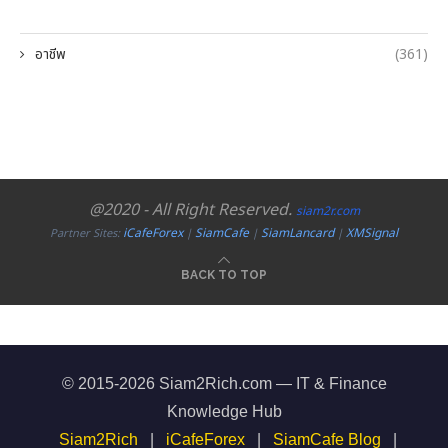
อาชีพ
(361)
@2020 - All Right Reserved.
siam2r.com
iCafeForex
SiamCafe
SiamLancard
XMSignal
Partner Sites:
|
|
|
BACK TO TOP
© 2015-2026 Siam2Rich.com — IT & Finance
Knowledge Hub
Siam2Rich
|
iCafeForex
|
SiamCafe Blog
|