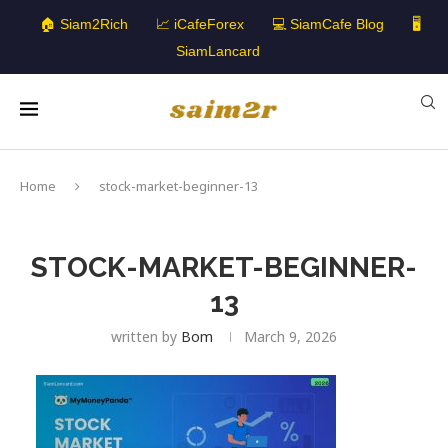
🏠 Siam2Rich
📈 iCafeForex
💻 SiamCafe Blog
🖥️
SiamLancard
Home
stock-market-beginner-13
STOCK-MARKET-BEGINNER-
13
written by
Bom
March 9, 2026