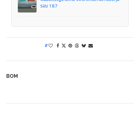
รอบ 187
0
BOM