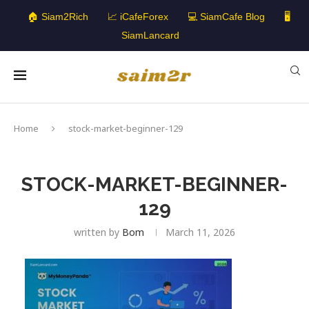
🏠 Siam2Rich
📈 iCafeForex
💻 SiamCafe Blog
🖥️
SiamLancard
Home
stock-market-beginner-129
STOCK-MARKET-BEGINNER-
129
written by
Bom
March 11, 2026