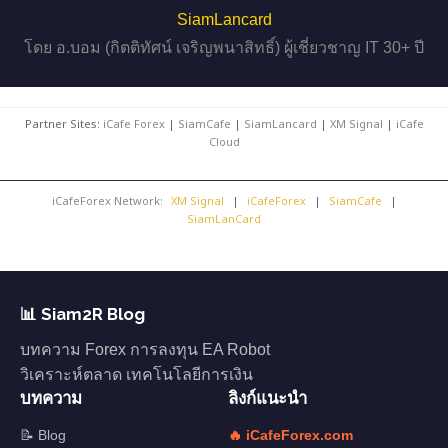
SiamLancard
โดย อ.บอม (กิตติทัศน์ เจริญพนาสิทธิ์) ผู้เชี่ยวชาญ IT 30+ ปี
Partner Sites:
iCafe Forex
|
SiamCafe
|
SiamLancard
|
XM Signal
|
iCafe
Cloud
iCafeForex Network:
XM Signal
|
iCafeForex
|
SiamCafe
|
SiamLanCard
📊 Siam2R Blog
บทความ Forex การลงทุน EA Robot
วิเคราะห์ตลาด เทคโนโลยีการเงิน
บทความ
ลิงก์แนะนำ
📝 Blog
🔥 iCafeForex.com