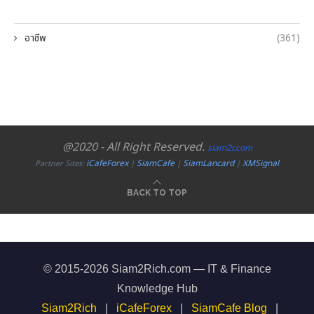
อาชีพ
(361)
@2020 - All Right Reserved.
siam2r.com
iCafeForex
SiamCafe
SiamLancard
XMSignal
Partner Sites:
|
|
|
BACK TO TOP
© 2015-2026 Siam2Rich.com — IT & Finance
Knowledge Hub
Siam2Rich
|
iCafeForex
|
SiamCafe Blog
|