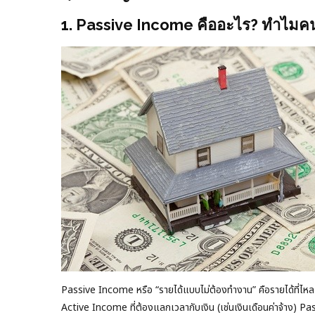
1. Passive Income คืออะไร? ทำไมค
Passive Income หรือ “รายได้แบบไม่ต้องทำงาน” คือรายได้ที่ไห
Active Income ที่ต้องแลกเวลากับเงิน (เช่นเงินเดือนค่าจ้าง) 