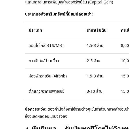
และโอกาสในการเพิ่มมูลค่าของทรัพย์สิน (Capital Gain)
ประเภทอสังหาริมทรัพย์ที่นิยมปล่อยเช่า:
ประเภท
ราคาเริ่มต้น
ค่าเช
คอนโดใกล้ BTS/MRT
1.5-3 ล้าน
8,0
ทาวน์โฮม/บ้านเดี่ยว
2-5 ล้าน
10,
ห้องพักรายวัน (Airbnb)
1.5-3 ล้าน
15,
ตึกแถว/อาคารพาณิชย์
3-10 ล้าน
15,
ข้อควรระวัง:
ต้องคำนึงถึงค่าใช้จ่ายต่างๆเช่นค่าส่วนกลางค่าซ่อมบ
ซึ่งจะลดผลตอบแทนจริงลง
4. หุ้นปันผล — รับเงินทุกปีโดยไม่ต้อง