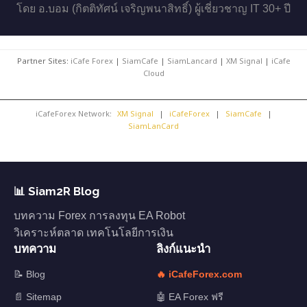
โดย อ.บอม (กิตติทัศน์ เจริญพนาสิทธิ์) ผู้เชี่ยวชาญ IT 30+ ปี
Partner Sites:
iCafe Forex
|
SiamCafe
|
SiamLancard
|
XM Signal
|
iCafe
Cloud
iCafeForex Network:
XM Signal
|
iCafeForex
|
SiamCafe
|
SiamLanCard
📊 Siam2R Blog
บทความ Forex การลงทุน EA Robot
วิเคราะห์ตลาด เทคโนโลยีการเงิน
บทความ
ลิงก์แนะนำ
📝 Blog
🔥 iCafeForex.com
📄 Sitemap
🤖 EA Forex ฟรี