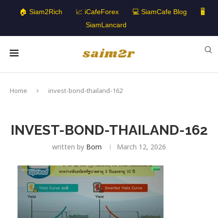
🏠 Siam2Rich
📈 iCafeForex
💻 SiamCafe Blog
🖥️
SiamLancard
Home
invest-bond-thailand-162
INVEST-BOND-THAILAND-162
written by
Bom
March 12, 2026