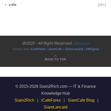
อาชีพ
(361)
@2020 - All Right Reserved.
siam2r.com
iCafeForex
SiamCafe
SiamLancard
XMSignal
Partner Sites:
|
|
|
BACK TO TOP
© 2015-2026 Siam2Rich.com — IT & Finance
Knowledge Hub
Siam2Rich
|
iCafeForex
|
SiamCafe Blog
|
SiamLancard