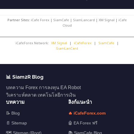
Partner Sites:
iCafe Forex
|
SiamCafe
|
SiamLancard
|
XM Signal
|
iCafe
Cloud
iCafeForex Network:
XM Signal
|
iCafeForex
|
SiamCafe
|
SiamLanCard
📊 Siam2R Blog
บทความ Forex การลงทุน EA Robot
วิเคราะห์ตลาด เทคโนโลยีการเงิน
บทความ
ลิงก์แนะนำ
📝 Blog
🔥 iCafeForex.com
📄 Sitemap
🤖 EA Forex ฟรี
🗺️ Sitemap (Root)
📚 SiamCafe Blog