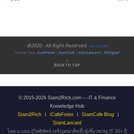
@2020 - All Right Reserved.
siam2r.com
iCafeForex
SiamCafe
SiamLancard
XMSignal
Partner Sites:
|
|
|
BACK TO TOP
© 2015-2026 Siam2Rich.com — IT & Finance
Knowledge Hub
Siam2Rich
|
iCafeForex
|
SiamCafe Blog
|
SiamLancard
โดย อ.บอม (กิตติทัศน์ เจริญพนาสิทธิ์) ผู้เชี่ยวชาญ IT 30+ ปี