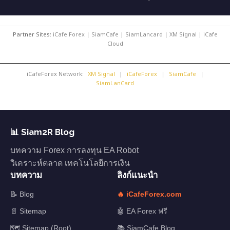
Partner Sites:
iCafe Forex
|
SiamCafe
|
SiamLancard
|
XM Signal
|
iCafe
Cloud
iCafeForex Network:
XM Signal
|
iCafeForex
|
SiamCafe
|
SiamLanCard
📊 Siam2R Blog
บทความ Forex การลงทุน EA Robot
วิเคราะห์ตลาด เทคโนโลยีการเงิน
บทความ
ลิงก์แนะนำ
📝 Blog
🔥 iCafeForex.com
📄 Sitemap
🤖 EA Forex ฟรี
🗺️ Sitemap (Root)
📚 SiamCafe Blog