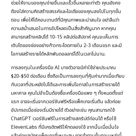
ช่วยให้งานของคุณง่ายขึ้นและเร็วขึ้นหลายเท่าตัว คุณยังคง
ต้องใส่ความคิดสร้างสรรค์และไอเดียของคุณลงไปในทุกขั้น
ตอน เพื่อให้ได้คอนเทนต์ที่มีคุณภาพและน่าสนใจ อย่าลืมว่า
ความสม่ำเสมอในการอัปโหลดเป็นสิ่งสำคัญมาก หากคุณ
สามารถสร้างคลิปได้ 10-15 คลิปต่อสัปดาห์ คุณจะเห็นการ
เติบโตของช่องอย่างก้าวกระโดดภายใน 2-3 เดือนแรก และมี
โอกาสสร้างรายได้หลักพันดอลลาร์ได้ในเวลาไม่นาน.
การลงทุนในเครื่องมือ AI บางตัวอาจมีค่าใช้จ่ายประมาณ
$20-$50 ต่อเดือน ซึ่งถือเป็นการลงทุนที่คุ้มค่ามากเมื่อเทียบ
กับเวลาที่ประหยัดไปได้และการเพิ่มโอกาสในการสร้างรายได้
มหาศาล คุณไม่จำเป็นต้องซื้อเครื่องมือแพง ๆ ทั้งหมดตั้งแต่
แรก อาจจะเริ่มจากเวอร์ชันฟรีหรือแพ็คเกจเริ่มต้น แล้วค่อย
อัปเกรดเมื่อช่องเริ่มมีรายได้ ตัวอย่างเช่น คุณสามารถใช้
ChatGPT เวอร์ชันฟรีในการสร้างสคริปต์ก่อนได้ หรือใช้
ElevenLabs ที่มีเครดิตฟรีให้ทดลองใช้ จากนั้นเมื่อมั่นใจ
แล้วค่อยสมัครแพ็คเกจที่เหมาะสม การทำตามขั้นตอนเหล่านี้