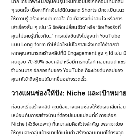
มาก โดยเฉพาะในกลุ่มคนรุ่นใหม่ที่ชอบบริโภคคอนเทนต์สั้น
ๆ รวดเร็ว เนื้อหาที่ทำเงินได้ดีในตลาด Shorts มักจะเป็นแนว
ให้ความรู้ สร้างแรงบันดาลใจ ข้อเท็จจริงที่น่าสนใจ หรือการ
เล่าเรื่องสั้น ๆ เช่น ‘5 ข้อคิดเปลี่ยนชีวิต’ หรือ ‘ข้อเท็จจริงที่
คุณไม่เคยรู้เกี่ยวกับ…’ การแข่งขันยังไม่สูงเท่า YouTube
แบบ Long-form ทำให้มือใหม่มีโอกาสแจ้งเกิดได้ง่ายกว่า
หากคุณสามารถสร้างคลิปที่มี Engagement สูง ๆ ได้ เช่น มี
คนดูจบ 70-80% ของคลิป หรือมีการกดไลก์ คอมเมนต์ แชร์
จำนวนมาก อัลกอริทึมของ YouTube ก็จะช่วยดันคลิปของ
คุณให้เข้าถึงผู้ชมได้มากขึ้นอย่างรวดเร็ว.
วางแผนช่องให้ปัง: Niche และเป้าหมาย
ก่อนจะเริ่มสร้างคลิป คุณต้องวางแผนช่องให้ชัดเจนเสียก่อน
เหมือนกับการสร้างบ้านที่ต้องมีแบบแปลนที่ดี การเลือก
Niche (หัวข้อเฉพาะ) ที่เหมาะสมคือหัวใจสำคัญ เพราะจะช่วย
ให้คุณเจาะกลุ่มเป้าหมายได้แม่นยำ สร้างคอนเทนต์ได้ตรงจุด