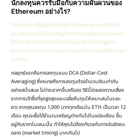
นักลงทุนควรรับมือกับความผันผวนของ
Ethereum อย่างไร?
Ethereum เป็นสินทรัพย์ที่มีความผันผวนสูง การรับมือกับ
ความผันผวนนี้เป็นสิ่งสำคัญสำหรับนักลงทุนทุกคน โดยเฉพาะ
ผู้ที่สนใจใน <a href='https://siam2r.com/crypto-
investment-strategies/'>กลยุทธ์การลงทุนคริปโต</a>
ระยะยาว
กลยุทธ์แรกคือการลงทุนแบบ DCA (Dollar-Cost
Averaging) ซึ่งหมายถึงการลงทุนด้วยจำนวนเงินเท่ากัน
อย่างสม่ำเสมอ ไม่ว่าจะราคาขึ้นหรือลง วิธีนี้ช่วยลดความเสี่ยง
จากการเข้าซื้อที่จุดสูงสุดและเฉลี่ยต้นทุนให้เหมาะสมในระยะ
ยาว หากคุณลงทุน 1,000 บาททุกเดือนใน ETH เป็นเวลา 12
เดือน คุณจะซื้อได้จำนวนเหรียญต่างกันไปในแต่ละเดือน ขึ้น
อยู่กับราคาในขณะนั้น ทำให้คุณไม่ต้องกังวลกับการจับจังหวะ
ตลาด (market timing) มากเกินไป