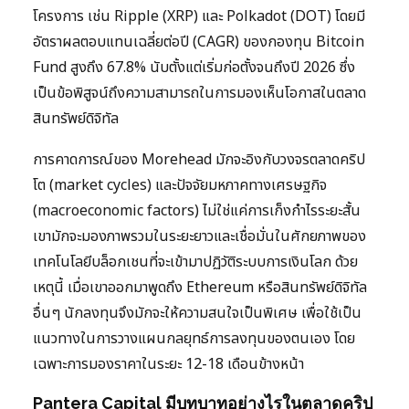
โครงการ เช่น Ripple (XRP) และ Polkadot (DOT) โดยมี
อัตราผลตอบแทนเฉลี่ยต่อปี (CAGR) ของกองทุน Bitcoin
Fund สูงถึง 67.8% นับตั้งแต่เริ่มก่อตั้งจนถึงปี 2026 ซึ่ง
เป็นข้อพิสูจน์ถึงความสามารถในการมองเห็นโอกาสในตลาด
สินทรัพย์ดิจิทัล
การคาดการณ์ของ Morehead มักจะอิงกับวงจรตลาดคริป
โต (market cycles) และปัจจัยมหภาคทางเศรษฐกิจ
(macroeconomic factors) ไม่ใช่แค่การเก็งกำไรระยะสั้น
เขามักจะมองภาพรวมในระยะยาวและเชื่อมั่นในศักยภาพของ
เทคโนโลยีบล็อกเชนที่จะเข้ามาปฏิวัติระบบการเงินโลก ด้วย
เหตุนี้ เมื่อเขาออกมาพูดถึง Ethereum หรือสินทรัพย์ดิจิทัล
อื่นๆ นักลงทุนจึงมักจะให้ความสนใจเป็นพิเศษ เพื่อใช้เป็น
แนวทางในการวางแผนกลยุทธ์การลงทุนของตนเอง โดย
เฉพาะการมองราคาในระยะ 12-18 เดือนข้างหน้า
Pantera Capital มีบทบาทอย่างไรในตลาดคริป