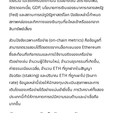
โดยรวม ไม่ใช่แค่คริปโตเท่านั้น ตัวอย่างเช่น อัตราเงินเฟ้อ,
อัตราดอกเบี้ย, GDP, นโยบายการเงินของธนาคารกลางสหรัฐ
(Fed) และสถานการณ์ภูมิรัฐศาสตร์โลก ปัจจัยเหล่านี้กำหนด
สภาพคล่องและทิศทางของเงินทุนที่จะไหลเข้าหรือออกจาก
สินทรัพย์เสี่ยง
ส่วนปัจจัยเฉพาะเครือข่าย (on-chain metrics) คือข้อมูลที่
สามารถตรวจสอบได้โดยตรงจากบล็อกเชนของ Ethereum
ซึ่งสะท้อนถึงกิจกรรมและการใช้งานจริงของเครือข่าย
ตัวอย่างเช่น จำนวนผู้ใช้งานใหม่, จำนวนธุรกรรมที่เกิดขึ้น,
ค่าธรรมเนียมเฉลี่ย, จำนวน ETH ที่ถูกฝากในสัญญา
อัจฉริยะ (staking) และปริมาณ ETH ที่ถูกเผาไป (burn
rate) ข้อมูลเหล่านี้ช่วยให้นักลงทุนประเมินสุขภาพและการ
เติบโตของเครือข่ายได้อย่างแม่นยำยิ่งขึ้น การวิเคราะห์ทั้งสอง
ประเภทนี้ทำให้การคาดการณ์มีความรอบด้านและน่าเชื่อถือ
มากขึ้น