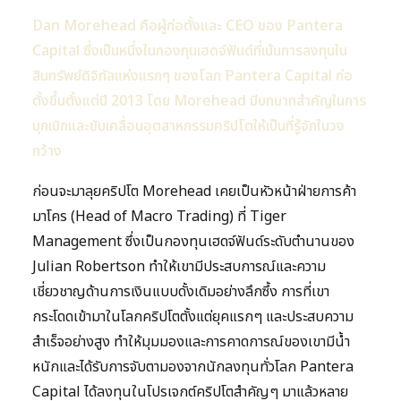
Dan Morehead คือผู้ก่อตั้งและ CEO ของ Pantera
Capital ซึ่งเป็นหนึ่งในกองทุนเฮดจ์ฟันด์ที่เน้นการลงทุนใน
สินทรัพย์ดิจิทัลแห่งแรกๆ ของโลก Pantera Capital ก่อ
ตั้งขึ้นตั้งแต่ปี 2013 โดย Morehead มีบทบาทสำคัญในการ
บุกเบิกและขับเคลื่อนอุตสาหกรรมคริปโตให้เป็นที่รู้จักในวง
กว้าง
ก่อนจะมาลุยคริปโต Morehead เคยเป็นหัวหน้าฝ่ายการค้า
มาโคร (Head of Macro Trading) ที่ Tiger
Management ซึ่งเป็นกองทุนเฮดจ์ฟันด์ระดับตำนานของ
Julian Robertson ทำให้เขามีประสบการณ์และความ
เชี่ยวชาญด้านการเงินแบบดั้งเดิมอย่างลึกซึ้ง การที่เขา
กระโดดเข้ามาในโลกคริปโตตั้งแต่ยุคแรกๆ และประสบความ
สำเร็จอย่างสูง ทำให้มุมมองและการคาดการณ์ของเขามีน้ำ
หนักและได้รับการจับตามองจากนักลงทุนทั่วโลก Pantera
Capital ได้ลงทุนในโปรเจกต์คริปโตสำคัญๆ มาแล้วหลาย