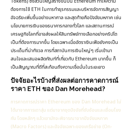
Tokens) ซึ่งส่วนใหญ่สร้างขึ้นบน Ethereum ทำให้ความ
ต้องการใช้ ETH ในการทำธุรกรรมและบริหารจัดการสัญญา
อัจฉริยะเพิ่มขึ้นอย่างมหาศาล และสุดท้ายคือปัจจัยมหภาค เช่น
นโยบายการเงินของธนาคารกลางทั่วโลก และสถานการณ์
เศรษฐกิจโลกที่อาจส่งผลให้สินทรัพย์ทางเลือกอย่างคริปโต
เป็นที่ต้องการมากขึ้น โดยเฉพาะเมื่ออัตราเงินเฟ้อยังคงเป็น
ประเด็นที่น่ากังวล การที่สถาบันการเงินใหญ่ๆ เริ่มเข้ามา
สนใจและเสนอผลิตภัณฑ์ที่เกี่ยวกับ Ethereum มากขึ้น ก็
เป็นสัญญาณที่ดีที่สะท้อนถึงความเชื่อมั่นในระยะยาว
ปัจจัยอะไรบ้างที่ส่งผลต่อการคาดการณ์
ราคา ETH ของ Dan Morehead?
การคาดการณ์ราคา Ethereum ของ Dan Morehead ไม่
ได้มาจากการเดาสุ่ม แต่มาจากชุดปัจจัยที่ซับซ้อนและเชื่อมโยง
กัน โดยหลักๆ แล้วเขามักจะพิจารณาจากปัจจัยมหภาค
(Macro Factors) และปัจจัยเฉพาะของเครือข่าย (On-