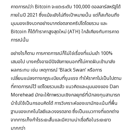
คาดการณ์ว่า Bitcoin จะแตะระดับ 100,000 ดอลลาร์สหรัฐได้
ภายในปี 2021 ซึ่งแม้จะยังไม่ถึงเป้าหมายนั้น แต่ก็สะท้อนถึง
มุมมองเชิงบวกอย่างมากต่อตลาดคริปโตโดยรวม และ
Bitcoin ก็ได้ทำราคาสูงสุดใหม่ (ATH) ใกล้เคียงกับการคาด
การณ์นั้น
อย่างไรก็ตาม การคาดการณ์ก็ไม่ใช่เรื่องที่แม่นยำ 100%
เสมอไป บางครั้งอาจมีปัจจัยภายนอกที่ไม่คาดฝันเข้ามาส่ง
ผลกระทบ เช่น เหตุการณ์ ‘Black Swan’ หรือการ
เปลี่ยนแปลงทางกฎระเบียบที่รุนแรง ทำให้ราคาไม่เป็นไปตาม
ที่คาดการณ์ไว้ แต่โดยรวมแล้ว แนวคิดและมุมมองของ Dan
Morehead มักจะให้ภาพรวมเชิงกลยุทธ์ที่นักลงทุนสามารถ
นำไปใช้เป็นกรอบคิดได้ การวิเคราะห์ของเขามักจะเน้นที่พื้น
ฐานของเทคโนโลยีและวงจรตลาด ซึ่งเป็นแนวทางที่แตกต่าง
จากการเก็งกำไรระยะสั้นและมีความน่าเชื่อถือในระยะยาว
มากกว่า