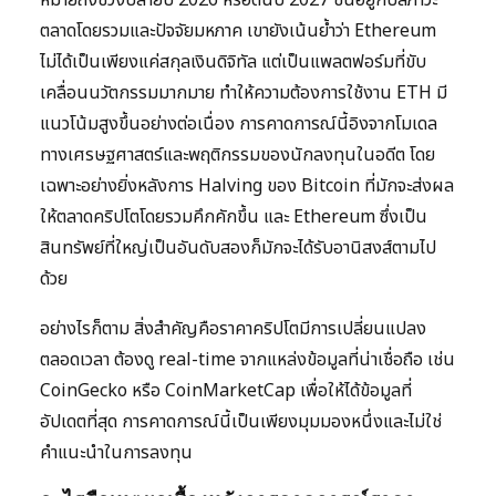
หมายถึงช่วงปลายปี 2026 หรือต้นปี 2027 ขึ้นอยู่กับสภาวะ
ตลาดโดยรวมและปัจจัยมหภาค เขายังเน้นย้ำว่า Ethereum
ไม่ได้เป็นเพียงแค่สกุลเงินดิจิทัล แต่เป็นแพลตฟอร์มที่ขับ
เคลื่อนนวัตกรรมมากมาย ทำให้ความต้องการใช้งาน ETH มี
แนวโน้มสูงขึ้นอย่างต่อเนื่อง การคาดการณ์นี้อิงจากโมเดล
ทางเศรษฐศาสตร์และพฤติกรรมของนักลงทุนในอดีต โดย
เฉพาะอย่างยิ่งหลังการ Halving ของ Bitcoin ที่มักจะส่งผล
ให้ตลาดคริปโตโดยรวมคึกคักขึ้น และ Ethereum ซึ่งเป็น
สินทรัพย์ที่ใหญ่เป็นอันดับสองก็มักจะได้รับอานิสงส์ตามไป
ด้วย
อย่างไรก็ตาม สิ่งสำคัญคือราคาคริปโตมีการเปลี่ยนแปลง
ตลอดเวลา ต้องดู real-time จากแหล่งข้อมูลที่น่าเชื่อถือ เช่น
CoinGecko หรือ CoinMarketCap เพื่อให้ได้ข้อมูลที่
อัปเดตที่สุด การคาดการณ์นี้เป็นเพียงมุมมองหนึ่งและไม่ใช่
คำแนะนำในการลงทุน