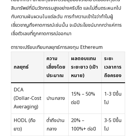
สินทรัพย์ที่มีนวัตกรรมสูงอย่างคริปโต และไม่ตื่นตระหนกไป
กับความผันผวนในแต่ละวัน การทำความเข้าใจว่าทำไมผู้
เชี่ยวชาญถึงคาดการณ์เช่นนั้น จะมีประโยชน์มากกว่าแค่การ
เชื่อตัวเลขที่ถูกคาดการณ์ออกมา
ตารางเปรียบเทียบกลยุทธ์การลงทุน Ethereum
ความ
ผลตอบแทน
ระยะ
กลยุทธ์
เสี่ยงโดย
ระยะยาว (เป้า
เวลาการ
ประมาณ
หมาย)
ถือครอง
DCA
15% – 50%
1-3 ปีขึ้น
(Dollar-Cost
ปานกลาง
ต่อปี
ไป
Averaging)
HODL (ถือ
ต่ำถึงปาน
20% –
3-5 ปีขึ้น
ยาว)
กลาง
100%+ ต่อปี
ไป