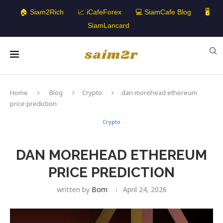
🏠 Siam2Rich
📈 iCafeForex
💻 SiamCafe Blog
🖥️
SiamLancard
Home
Blog
Crypto
dan morehead ethereum
price prediction
Crypto
DAN MOREHEAD ETHEREUM
PRICE PREDICTION
written by
Bom
April 24, 2026