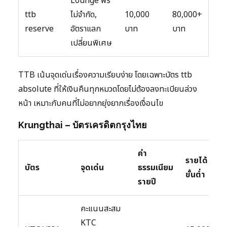
Lounge ฟรี
ttb
ไม่จำกัด,
10,000
80,000+
reserve
อัตราแลก
บาท
บาท
เปลี่ยนพิเศษ
TTB เน้นจุดเด่นเรื่องความเรียบง่าย โดยเฉพาะบัตร ttb
absolute ที่ให้เงินคืนทุกหมวดโดยไม่ต้องลงทะเบียนล่วง
หน้า เหมาะกับคนที่ไม่อยากยุ่งยากเรื่องเงื่อนไข
Krungthai – บัตรเครดิตกรุงไทย
ค่า
รายได้
บัตร
จุดเด่น
ธรรมเนียม
ขั้นต่ำ
รายปี
คะแนนสะสม
KTC