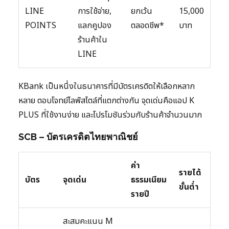
LINE
การใช้จ่าย,
ยกเว้น
15,000
POINTS
แลกคูปอง
ตลอดชีพ*
บาท
ร้านค้าใน
LINE
KBank เป็นหนึ่งในธนาคารที่มีบัตรเครดิตให้เลือกหลาก
หลาย ตอบโจทย์ไลฟ์สไตล์ที่แตกต่างกัน จุดเด่นคือแอป K
PLUS ที่ใช้งานง่าย และโปรโมชันร่วมกับร้านค้าจำนวนมาก
SCB – บัตรเครดิตไทยพาณิชย์
ค่า
รายได้
บัตร
จุดเด่น
ธรรมเนียม
ขั้นต่ำ
รายปี
สะสมคะแนน M