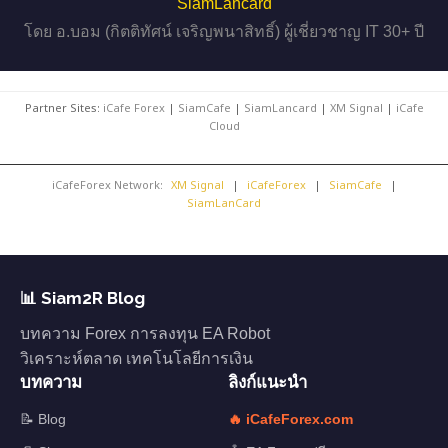
SiamLancard
โดย อ.บอม (กิตติทัศน์ เจริญพนาสิทธิ์) ผู้เชี่ยวชาญ IT 30+ ปี
Partner Sites:
iCafe Forex
|
SiamCafe
|
SiamLancard
|
XM Signal
|
iCafe
Cloud
iCafeForex Network:
XM Signal
|
iCafeForex
|
SiamCafe
|
SiamLanCard
📊 Siam2R Blog
บทความ Forex การลงทุน EA Robot
วิเคราะห์ตลาด เทคโนโลยีการเงิน
บทความ
ลิงก์แนะนำ
📝 Blog
🔥 iCafeForex.com