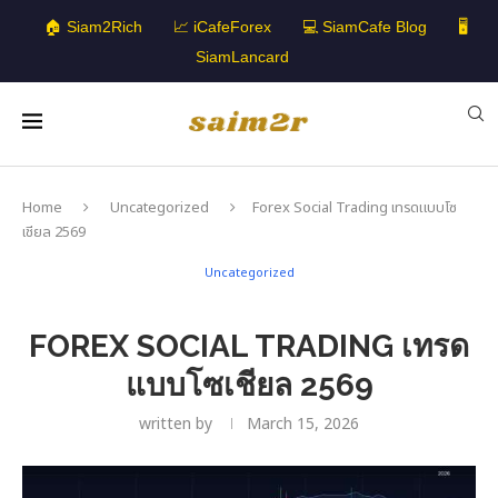
🏠 Siam2Rich
📈 iCafeForex
💻 SiamCafe Blog
🖥️
SiamLancard
Home
Uncategorized
Forex Social Trading เทรดแบบโซ
เชียล 2569
Uncategorized
FOREX SOCIAL TRADING เทรด
แบบโซเชียล 2569
written by
March 15, 2026