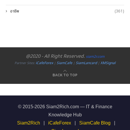
อาชีพ
(361)
@2020 - All Right Reserved.
siam2r.com
iCafeForex
SiamCafe
SiamLancard
XMSignal
Partner Sites:
|
|
|
BACK TO TOP
© 2015-2026 Siam2Rich.com — IT & Finance
Knowledge Hub
Siam2Rich
|
iCafeForex
|
SiamCafe Blog
|