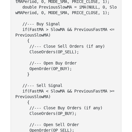
tMAPeriod, 0, MODE_SMA, PRICE_CLOSE, 1);

   double PreviousSlowMA = iMA(NULL, 0, Slo
wMAPeriod, 0, MODE_SMA, PRICE_CLOSE, 1);

   //--- Buy Signal

   if(FastMA > SlowMA && PreviousFastMA <= 
PreviousSlowMA)

     {

      //--- Close Sell Orders (if any)

      CloseOrders(OP_SELL);

      //--- Open Buy Order

      OpenOrder(OP_BUY);

     }

   //--- Sell Signal

   if(FastMA < SlowMA && PreviousFastMA >= 
PreviousSlowMA)

     {

      //--- Close Buy Orders (if any)

      CloseOrders(OP_BUY);

      //--- Open Sell Order

      OpenOrder(OP_SELL);
