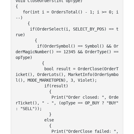
void CloseOrders(int opType)

{

   for(int i = OrdersTotal() - 1; i >= 0; i
--)

     {

      if(OrderSelect(i, SELECT_BY_POS) == t
rue)

        {

         if(OrderSymbol() == Symbol() && Or
derMagicNumber() == 12345 && OrderType() == 
opType)

           {

            bool result = OrderClose(OrderT
icket(), OrderLots(), MarketInfo(OrderSymbo
l(), MODE_MARKETOPEN), 3, Violet);

            if(result)

              {

               Print("Order closed: ", Orde
rTicket(), " - ", (opType == OP_BUY ? "BUY" 
: "SELL"));

              }

            else

              {

               Print("OrderClose failed: ", 