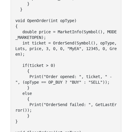
     }

  }

void OpenOrder(int opType)

{

   double price = MarketInfo(Symbol(), MODE
_MARKETOPEN);

   int ticket = OrderSend(Symbol(), opType, 
Lots, price, 3, 0, 0, "MyEA", 12345, 0, Gre
en);

   if(ticket > 0)

     {

      Print("Order opened: ", ticket, " - 
", (opType == OP_BUY ? "BUY" : "SELL"));

     }

   else

     {

      Print("OrderSend failed: ", GetLastEr
ror());

     }

}
