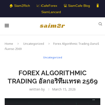
🏠 Siam2Rich
📈 iCafeForex
💻 SiamCafe Blog
🖥️
SiamLancard
Home
Uncategorized
Forex Algorithmic Trading อัลกอริ
ทึมเทรด 2569
Uncategorized
FOREX ALGORITHMIC
TRADING อัลกอริทึมเทรด 2569
written by
March 15, 2026