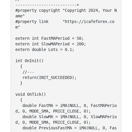
--------------------------+

#property copyright "Copyright 2024, Your N
ame"

#property link      "https://icafeforex.co
m"

extern int FastMAPeriod = 50;

extern int SlowMAPeriod = 200;

extern double Lots = 0.1;

int OnInit()

  {

   //---

   return(INIT_SUCCEEDED);

  }

void OnTick()

  {

   double FastMA = iMA(NULL, 0, FastMAPerio
d, 0, MODE_SMA, PRICE_CLOSE, 0);

   double SlowMA = iMA(NULL, 0, SlowMAPerio
d, 0, MODE_SMA, PRICE_CLOSE, 0);

   double PreviousFastMA = iMA(NULL, 0, Fas