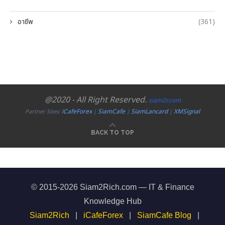
อาชีพ
(361)
@2020 - All Right Reserved.
siam2r.com
iCafeForex
SiamCafe
SiamLancard
XMSignal
Partner Sites:
|
|
|
BACK TO TOP
© 2015-2026 Siam2Rich.com — IT & Finance
Knowledge Hub
Siam2Rich
|
iCafeForex
|
SiamCafe Blog
|