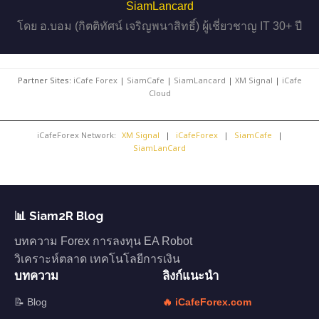
SiamLancard
โดย อ.บอม (กิตติทัศน์ เจริญพนาสิทธิ์) ผู้เชี่ยวชาญ IT 30+ ปี
Partner Sites:
iCafe Forex
|
SiamCafe
|
SiamLancard
|
XM Signal
|
iCafe
Cloud
iCafeForex Network:
XM Signal
|
iCafeForex
|
SiamCafe
|
SiamLanCard
📊 Siam2R Blog
บทความ Forex การลงทุน EA Robot
วิเคราะห์ตลาด เทคโนโลยีการเงิน
บทความ
ลิงก์แนะนำ
📝 Blog
🔥 iCafeForex.com