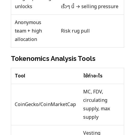
unlocks
เร็วๆ นี้ → selling pressure
Anonymous
team + high
Risk rug pull
allocation
Tokenomics Analysis Tools
Tool
ใช้ทำอะไร
MC, FDV,
circulating
CoinGecko/CoinMarketCap
supply, max
supply
Vesting