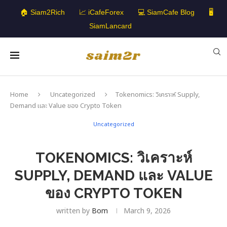
🏠 Siam2Rich
📈 iCafeForex
💻 SiamCafe Blog
🖥️
SiamLancard
Home
Uncategorized
Tokenomics: วิเคราะห์ Supply,
Demand และ Value ของ Crypto Token
Uncategorized
TOKENOMICS: วิเคราะห์
SUPPLY, DEMAND และ VALUE
ของ CRYPTO TOKEN
written by
Bom
March 9, 2026