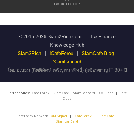
BACK TO TOP
© 2015-2026 Siam2Rich.com — IT & Finance
Knowledge Hub
Siam2Rich
|
iCafeForex
|
SiamCafe Blog
|
SiamLancard
โดย อ.บอม (กิตติทัศน์ เจริญพนาสิทธิ์) ผู้เชี่ยวชาญ IT 30+ ปี
Partner Sites:
iCafe Forex
|
SiamCafe
|
SiamLancard
|
XM Signal
|
iCafe
Cloud
iCafeForex Network:
XM Signal
|
iCafeForex
|
SiamCafe
|
SiamLanCard