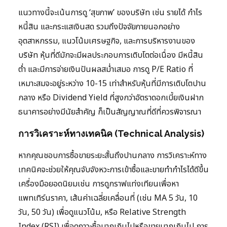
แนวทางนี้จะเน้นการดู ‘สุขภาพ’ ของบริษัท เช่น รายได้ กำไร
หนี้สิน และกระแสเงินสด รวมถึงปัจจัยภายนอกอย่าง
อุตสาหกรรม, แนวโน้มเศรษฐกิจ, และการบริหารงานของ
บริษัท หุ้นที่ดีมักจะมีผลประกอบการเติบโตต่อเนื่อง มีหนี้สิน
ต่ำ และมีการจ่ายเงินปันผลสม่ำเสมอ การดู P/E Ratio ที่
เหมาะสมจะอยู่ระหว่าง 10-15 เท่าสำหรับหุ้นที่มีการเติบโตปาน
กลาง หรือ Dividend Yield ที่สูงกว่าอัตราดอกเบี้ยเงินฝาก
ธนาคารอย่างมีนัยสำคัญ ก็เป็นสัญญาณที่ดีที่ควรพิจารณา
การวิเคราะห์ทางเทคนิค (Technical Analysis)
หากคุณชอบการซื้อขายระยะสั้นถึงปานกลาง การวิเคราะห์ทาง
เทคนิคจะช่วยให้คุณจับจังหวะการเข้าซื้อและขายทำกำไรได้ดีขึ้น
เครื่องมือยอดนิยมเช่น การดูกราฟแท่งเทียนเพื่อหา
แพทเทิร์นราคา, เส้นค่าเฉลี่ยเคลื่อนที่ (เช่น MA 5 วัน, 10
วัน, 50 วัน) เพื่อดูแนวโน้ม, หรือ Relative Strength
Index (RSI) เพื่อดูภาวะซื้อมากเกินไปหรือขายมากเกินไป การ