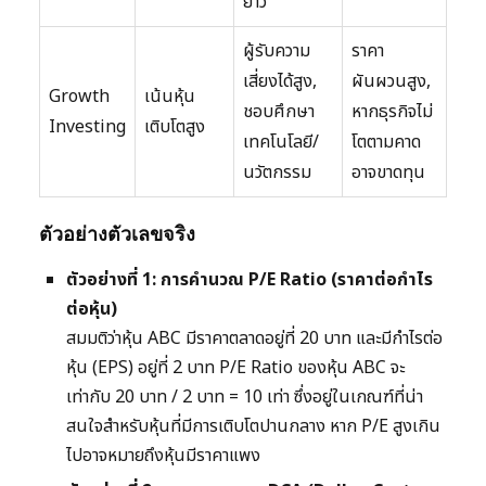
ยาว
ผู้รับความ
ราคา
เสี่ยงได้สูง,
ผันผวนสูง,
Growth
เน้นหุ้น
ชอบศึกษา
หากธุรกิจไม่
Investing
เติบโตสูง
เทคโนโลยี/
โตตามคาด
นวัตกรรม
อาจขาดทุน
ตัวอย่างตัวเลขจริง
ตัวอย่างที่ 1: การคำนวณ P/E Ratio (ราคาต่อกำไร
ต่อหุ้น)
สมมติว่าหุ้น ABC มีราคาตลาดอยู่ที่ 20 บาท และมีกำไรต่อ
หุ้น (EPS) อยู่ที่ 2 บาท P/E Ratio ของหุ้น ABC จะ
เท่ากับ 20 บาท / 2 บาท = 10 เท่า ซึ่งอยู่ในเกณฑ์ที่น่า
สนใจสำหรับหุ้นที่มีการเติบโตปานกลาง หาก P/E สูงเกิน
ไปอาจหมายถึงหุ้นมีราคาแพง