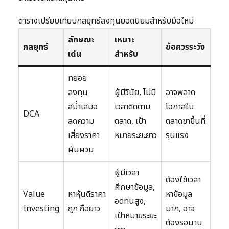
ตารางเปรียบเทียบกลยุทธ์ลงทุนยอดนิยมสำหรับมือใหม่
ลักษณะ
เหมาะ
กลยุทธ์
ข้อควรระวัง
เด่น
สำหรับ
ทยอย
ลงทุน
ผู้มีวินัย, ไม่มี
อาจพลาด
สม่ำเสมอ
เวลาติดตาม
โอกาสใน
DCA
ลดความ
ตลาด, เป้า
ตลาดขาขึ้นที่
เสี่ยงราคา
หมายระยะยาว
รุนแรง
ผันผวน
ผู้มีเวลา
ต้องใช้เวลา
ศึกษาข้อมูล,
Value
หาหุ้นดีราคา
หาข้อมูล
อดทนสูง,
Investing
ถูก ถือยาว
มาก, อาจ
เป้าหมายระยะ
ต้องรอนาน