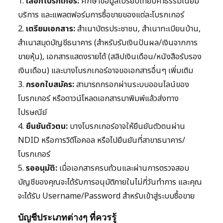
1.
เลือกโบรกเกอร์:
ศึกษาข้อมูลเปรียบเทียบค่าธรรมเนียม
บริการ และแพลตฟอร์มการซื้อขายของแต่ละโบรกเกอร์
2.
เตรียมเอกสาร:
สำเนาบัตรประชาชน, สำเนาทะเบียนบ้าน,
สำเนาสมุดบัญชีธนาคาร (สำหรับรับเงินปันผล/เงินจากการ
ขายหุ้น), เอกสารแสดงรายได้ (สลิปเงินเดือน/หนังสือรับรอง
เงินเดือน) และบางโบรกเกอร์อาจขอเอกสารอื่นๆ เพิ่มเติม
3.
กรอกใบสมัคร:
สามารถกรอกผ่านระบบออนไลน์ของ
โบรกเกอร์ หรือดาวน์โหลดเอกสารมาพิมพ์แล้วส่งทาง
ไปรษณีย์
4.
ยืนยันตัวตน:
บางโบรกเกอร์อาจให้ยืนยันตัวตนผ่าน
NDID หรือการวิดีโอคอล หรือไปยืนยันที่สาขาธนาคาร/
โบรกเกอร์
5.
รออนุมัติ:
เมื่อเอกสารครบถ้วนและผ่านการตรวจสอบ
บัญชีของคุณจะได้รับการอนุมัติภายในไม่กี่วันทำการ และคุณ
จะได้รับ Username/Password สำหรับเข้าสู่ระบบซื้อขาย
บัญชีประเภทต่างๆ ที่ควรรู้