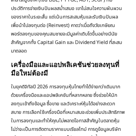
สาธารณูปโภค (เช่น BBL, PTTGC, AOT, SCGP) ที่มี
ประวัติการจ่ายเงินปันผลสม่ำเสมอ เขาไม่สนใจความผันผวน
ของราคาในระยะสั้น แต่เน้นการสะสมหุ้นและรับเงินปันผล
เพื่อนำไปลงทุนต่อ (Reinvest) คาดว่าเมื่อถึงวัยเกษียณ
พอร์ตลงทุนของคุณสมชายจะมีมูลค่าเติบโตขึ้นอย่างมีนัย
สำคัญจากทั้ง Capital Gain และ Dividend Yield ที่สะสม
มาตลอด
เครื่องมือและแอปพลิเคชันช่วยลงทุนที่
มือใหม่ต้องมี
ในยุคดิจิทัลปี 2026 การลงทุนหุ้นไทยทำได้ง่ายกว่าเดิมมาก
ด้วยเครื่องมือและแอปพลิเคชันที่หลากหลาย ซึ่งช่วยให้นัก
ลงทุนเข้าถึงข้อมูล ซื้อขาย และวิเคราะห์หุ้นได้อย่างสะดวก
สบาย การเลือกใช้เครื่องมือที่เหมาะสมจะช่วยเพิ่มประสิทธิภาพ
ในการลงทุนและทำให้คุณไม่พลาดโอกาสสำคัญในตลาดหุ้น
ไม่ว่าจะเป็นการติดตามราคาแบบเรียลไทม์ การดูข้อมูลบริษัท