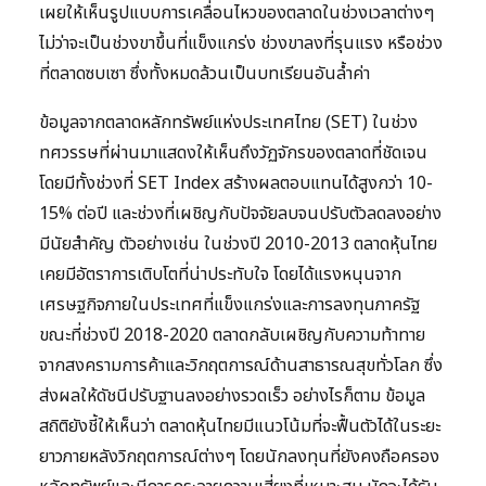
เผยให้เห็นรูปแบบการเคลื่อนไหวของตลาดในช่วงเวลาต่างๆ
ไม่ว่าจะเป็นช่วงขาขึ้นที่แข็งแกร่ง ช่วงขาลงที่รุนแรง หรือช่วง
ที่ตลาดซบเซา ซึ่งทั้งหมดล้วนเป็นบทเรียนอันล้ำค่า
ข้อมูลจากตลาดหลักทรัพย์แห่งประเทศไทย (SET) ในช่วง
ทศวรรษที่ผ่านมาแสดงให้เห็นถึงวัฏจักรของตลาดที่ชัดเจน
โดยมีทั้งช่วงที่ SET Index สร้างผลตอบแทนได้สูงกว่า 10-
15% ต่อปี และช่วงที่เผชิญกับปัจจัยลบจนปรับตัวลดลงอย่าง
มีนัยสำคัญ ตัวอย่างเช่น ในช่วงปี 2010-2013 ตลาดหุ้นไทย
เคยมีอัตราการเติบโตที่น่าประทับใจ โดยได้แรงหนุนจาก
เศรษฐกิจภายในประเทศที่แข็งแกร่งและการลงทุนภาครัฐ
ขณะที่ช่วงปี 2018-2020 ตลาดกลับเผชิญกับความท้าทาย
จากสงครามการค้าและวิกฤตการณ์ด้านสาธารณสุขทั่วโลก ซึ่ง
ส่งผลให้ดัชนีปรับฐานลงอย่างรวดเร็ว อย่างไรก็ตาม ข้อมูล
สถิติยังชี้ให้เห็นว่า ตลาดหุ้นไทยมีแนวโน้มที่จะฟื้นตัวได้ในระยะ
ยาวภายหลังวิกฤตการณ์ต่างๆ โดยนักลงทุนที่ยังคงถือครอง