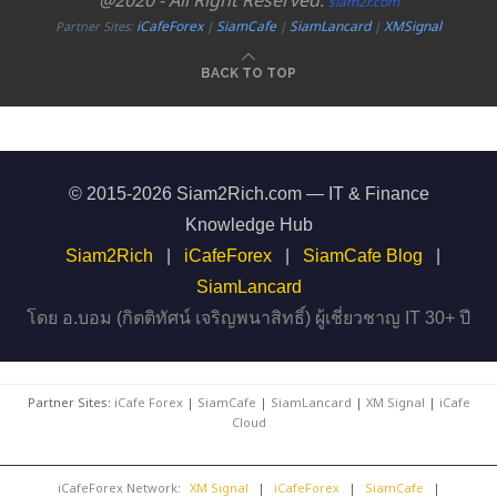
@2020 - All Right Reserved.
siam2r.com
iCafeForex
SiamCafe
SiamLancard
XMSignal
Partner Sites:
|
|
|
BACK TO TOP
© 2015-2026 Siam2Rich.com — IT & Finance
Knowledge Hub
Siam2Rich
|
iCafeForex
|
SiamCafe Blog
|
SiamLancard
โดย อ.บอม (กิตติทัศน์ เจริญพนาสิทธิ์) ผู้เชี่ยวชาญ IT 30+ ปี
Partner Sites:
iCafe Forex
|
SiamCafe
|
SiamLancard
|
XM Signal
|
iCafe
Cloud
iCafeForex Network:
XM Signal
|
iCafeForex
|
SiamCafe
|