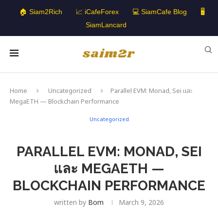
🏠 Siam2Rich
📈 iCafeForex
💻 SiamCafe Blog
🖥️
SiamLancard
Home
Uncategorized
Parallel EVM: Monad, Sei และ
MegaETH — Blockchain Performance
Uncategorized
PARALLEL EVM: MONAD, SEI
และ MEGAETH —
BLOCKCHAIN PERFORMANCE
written by
Bom
March 9, 2026