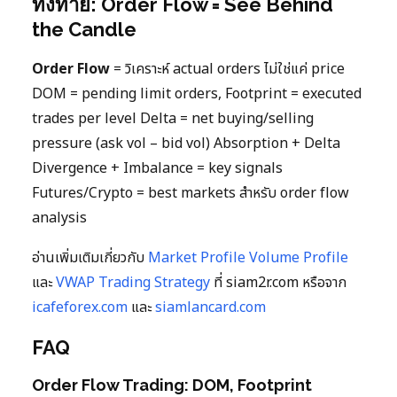
ทิ้งท้าย: Order Flow = See Behind
the Candle
Order Flow
= วิเคราะห์ actual orders ไม่ใช่แค่ price
DOM = pending limit orders, Footprint = executed
trades per level Delta = net buying/selling
pressure (ask vol – bid vol) Absorption + Delta
Divergence + Imbalance = key signals
Futures/Crypto = best markets สำหรับ order flow
analysis
อ่านเพิ่มเติมเกี่ยวกับ
Market Profile Volume Profile
และ
VWAP Trading Strategy
ที่ siam2r.com หรือจาก
icafeforex.com
และ
siamlancard.com
FAQ
Order Flow Trading: DOM, Footprint