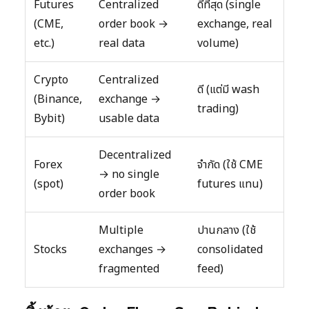
Futures
Centralized
ดีที่สุด (single
(CME,
order book →
exchange, real
etc.)
real data
volume)
Crypto
Centralized
ดี (แต่มี wash
(Binance,
exchange →
trading)
Bybit)
usable data
Decentralized
Forex
จำกัด (ใช้ CME
→ no single
(spot)
futures แทน)
order book
Multiple
ปานกลาง (ใช้
Stocks
exchanges →
consolidated
fragmented
feed)