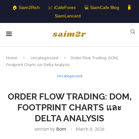
🏠 Siam2Rich
📈 iCafeForex
💻 SiamCafe Blog
🖥️
SiamLancard
Home
Uncategorized
Order Flow Trading: DOM,
Footprint Charts และ Delta Analysis
Uncategorized
ORDER FLOW TRADING: DOM,
FOOTPRINT CHARTS และ
DELTA ANALYSIS
written by
Bom
March 9, 2026