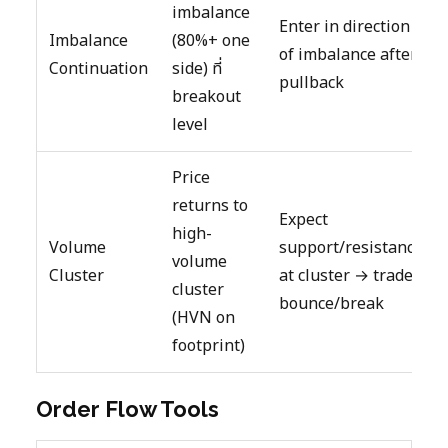
imbalance
Enter in direction
Imbalance
(80%+ one
of imbalance after
Continuation
side) ที่
pullback
breakout
level
Price
returns to
Expect
high-
Volume
support/resistance
volume
Cluster
at cluster → trade
cluster
bounce/break
(HVN on
footprint)
Order Flow Tools