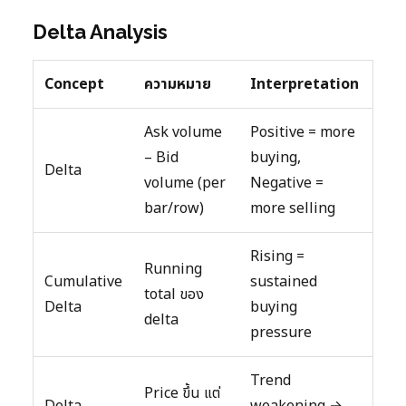
Delta Analysis
Concept
ความหมาย
Interpretation
Ask volume
Positive = more
– Bid
buying,
Delta
volume (per
Negative =
bar/row)
more selling
Rising =
Running
Cumulative
sustained
total ของ
Delta
buying
delta
pressure
Trend
Price ขึ้น แต่
Delta
weakening →