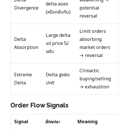
delta ลดลง
Divergence
potential
(หรือกลับกัน)
reversal
Limit orders
Large delta
Delta
absorbing
แต่ price ไม่
Absorption
market orders
ขยับ
→ reversal
Climactic
Extreme
Delta สูงผิด
buying/selling
Delta
ปกติ
→ exhaustion
Order Flow Signals
Signal
ลักษณะ
Meaning