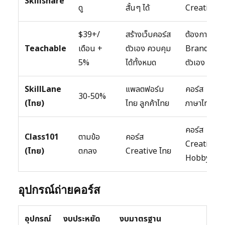
Skillshare
ดู
สั้นๆ ได้
Creative
$39+/
สร้างเว็บคอร์ส
ต้องการ
Teachable
เดือน +
ตัวเอง ควบคุม
Brand
5%
ได้ทั้งหมด
ตัวเอง
SkillLane
แพลตฟอร์ม
คอร์ส
30-50%
(ไทย)
ไทย ลูกค้าไทย
ภาษาไทย
คอร์ส
Class101
ตามข้อ
คอร์ส
Creative
(ไทย)
ตกลง
Creative ไทย
Hobby
อุปกรณ์ถ่ายคอร์ส
อุปกรณ์
งบประหยัด
งบมาตรฐาน