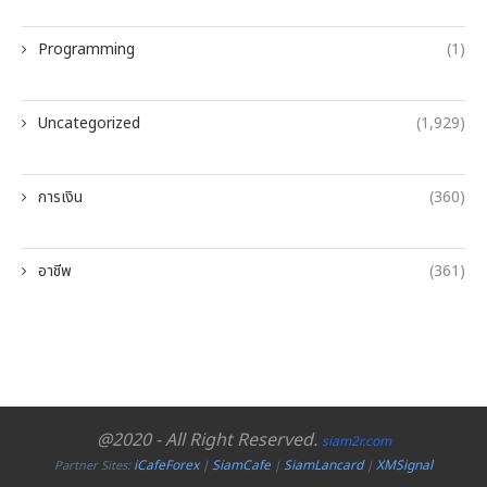
Programming
(1)
Uncategorized
(1,929)
การเงิน
(360)
อาชีพ
(361)
@2020 - All Right Reserved.
siam2r.com
iCafeForex
SiamCafe
SiamLancard
XMSignal
Partner Sites:
|
|
|