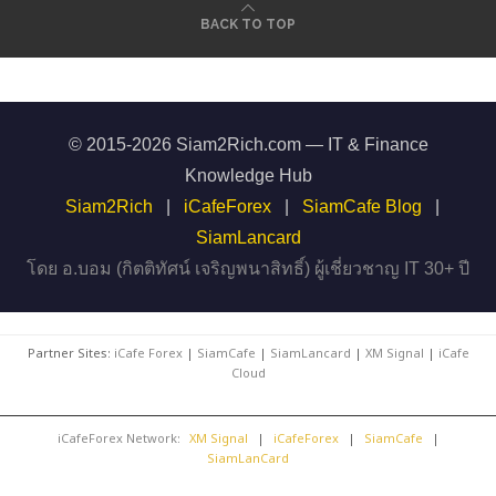
BACK TO TOP
© 2015-2026 Siam2Rich.com — IT & Finance
Knowledge Hub
Siam2Rich
|
iCafeForex
|
SiamCafe Blog
|
SiamLancard
โดย อ.บอม (กิตติทัศน์ เจริญพนาสิทธิ์) ผู้เชี่ยวชาญ IT 30+ ปี
Partner Sites:
iCafe Forex
|
SiamCafe
|
SiamLancard
|
XM Signal
|
iCafe
Cloud
iCafeForex Network:
XM Signal
|
iCafeForex
|
SiamCafe
|
SiamLanCard