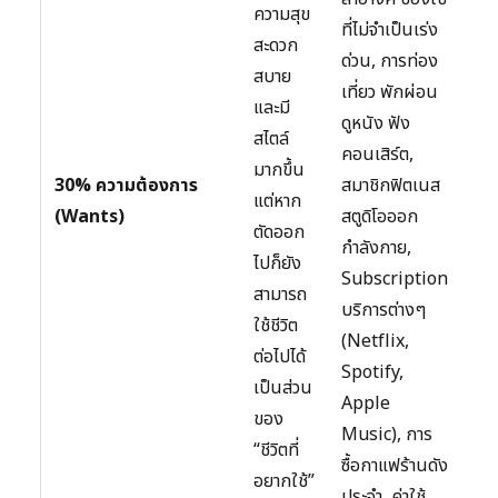
ความสุข
ที่ไม่จำเป็นเร่ง
สะดวก
ด่วน, การท่อง
สบาย
เที่ยว พักผ่อน
และมี
ดูหนัง ฟัง
สไตล์
คอนเสิร์ต,
มากขึ้น
30% ความต้องการ
สมาชิกฟิตเนส
แต่หาก
(Wants)
สตูดิโอออก
ตัดออก
กำลังกาย,
ไปก็ยัง
Subscription
สามารถ
บริการต่างๆ
ใช้ชีวิต
(Netflix,
ต่อไปได้
Spotify,
เป็นส่วน
Apple
ของ
Music), การ
“ชีวิตที่
ซื้อกาแฟร้านดัง
อยากใช้”
ประจำ, ค่าใช้