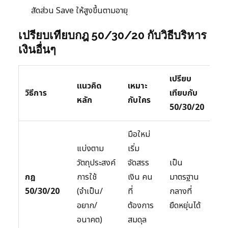
สัดส่วน Save ให้สูงขึ้นตามอายุ
เปรียบเทียบกฎ 50/30/20 กับวิธีบริหาร
เงินอื่นๆ
เปรียบ
แนวคิด
เหมาะ
วิธีการ
เทียบกับ
หลัก
กับใคร
50/30/20
มือใหม่
แบ่งตาม
เริ่ม
วัตถุประสงค์
จัดสรร
เป็น
กฎ
การใช้
เงิน คน
มาตรฐาน
50/30/20
(จำเป็น/
ที่
กลางที่
อยาก/
ต้องการ
ยืดหยุ่นได้
อนาคต)
สมดุล