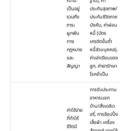
ความ
ฐาน), ค่า
เป็นอยู่
ประกันสุขภาพ/
รวมถึง
ประกันชีวิตภาค
ภาระ
บังคับ, ค่าผ่อน
ผูกพัน
หนี้ (บัตร
ทาง
เครดิตขั้นต่ำ
กฎหมาย
หนี้ส่วนบุคคล),
และ
ค่าเล่าเรียนของ
สัญญา
ลูก, ค่ายารักษา
โรคจำเป็น
การรับประทาน
อาหารนอก
บ้าน/สั่งเดลิเว
ค่าใช้จ่าย
อรี่, การช้อปปิ้ง
ที่ทำให้
เสื้อผ้า เครื่อง
ชีวิตมี
สำอางค์ ของใช้