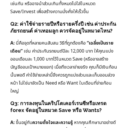
เช่นกัน หรืออาจนำส่วนเกินทั้งหมดไปใส่ในหมวด
Save/Invest เพื่อสร้างความมั่งคั่งให้เร็วขึ้น
Q2: ค่าใช้จ่ายรายปีหรือรายครึ่งปี เช่น ค่าประกัน
ภัยรถยนต์ ค่าเทอมลูก ควรจัดอยู่ในหมวดไหน?
A:
นี่คือจุดที่หลายคนสับสน วิธีที่ถูกต้องคือ
“เฉลี่ยเป็นราย
เดือน”
เช่น ค่าประกันรถยนต์ปีละ 12,000 บาท ให้คุณแบ่ง
ออมเดือนละ 1,000 บาทไว้ในหมวด Save (หรืออาจสร้าง
บัญชีออมเป้าหมายแยก) เมื่อถึงเวลาจ่ายจริง คุณก็มีเงินก้อน
นั้นพอดี ค่าใช้จ่ายเหล่านี้จึงควรถูกแบ่งส่วนและเก็บออมล่วง
หน้า ไม่ใช่มาจัดเป็น Need หรือ Want ในเดือนที่จ่ายก้อน
ใหญ่
Q3: การลงทุนในคริปโตเคอร์เรนซีหรือเทรด
forex จัดอยู่ในหมวด Save หรือ Wants?
A:
ขึ้นอยู่กับ
ความตั้งใจและความรู้
หากคุณศึกษามาอย่างดี