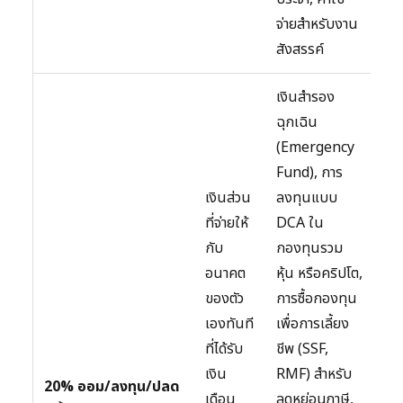
จ่ายสำหรับงาน
สังสรรค์
เงินสำรอง
ฉุกเฉิน
(Emergency
Fund), การ
เงินส่วน
ลงทุนแบบ
ที่จ่ายให้
DCA ใน
กับ
กองทุนรวม
อนาคต
หุ้น หรือคริปโต,
ของตัว
การซื้อกองทุน
เองทันที
เพื่อการเลี้ยง
ที่ได้รับ
ชีพ (SSF,
เงิน
RMF) สำหรับ
20% ออม/ลงทุน/ปลด
เดือน
ลดหย่อนภาษี,