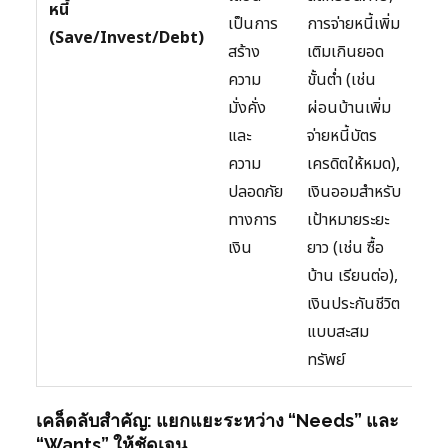
หนี้
เป็นการ
การจ่ายหนี้เพิ่ม
(Save/Invest/Debt)
สร้าง
เติมเกินยอด
ความ
ขั้นต่ำ (เช่น
มั่งคั่ง
ผ่อนบ้านเพิ่ม
และ
จ่ายหนี้บัตร
ความ
เครดิตให้หมด),
ปลอดภัย
เงินออมสำหรับ
ทางการ
เป้าหมายระยะ
เงิน
ยาว (เช่น ซื้อ
บ้าน เรียนต่อ),
เงินประกันชีวิต
แบบสะสม
ทรัพย์
เคล็ดลับสำคัญ: แยกแยะระหว่าง “Needs” และ
“Wants” ให้ชัดเจน