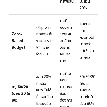
ทรัพย์สิน
ในส่วน
20%
คนที่
ละเอียด
ให้ทุกบาท
ชอบการ
และ
Zero-
ทุกสตางค์มี
วางแผน
ควบคุมได้
Based
งานทำ ราย
ละเอียด
มากกว่า
Budget
ได้ – ราย
จัดการ
แต่ใช้เวลา
จ่าย = 0
เงินทุก
มากกว่า
บาท
คนที่ไม่
ออม 20%
50/30/20
ชอบ
ที่เหลือ
ให้ราย
กฎ 80/20
ความซับ
80% ใช้ได้
ละเอียด
(ออม 20 ใช้
ซ้อน
ทั้งหมดโดย
มากขึ้นใน
80)
ต้องการ
ไม่แบ่งยิบ
ส่วน 80%
กฎง่าย