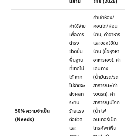
นิยาม
ไทย (2026)
ค่าเช่าห้อง/
ค่าใช้จ่าย
คอนโด/ผ่อน
เพื่อการ
บ้าน, ค่าอาหาร
ดำรง
และของใช้ใน
ชีวิตขั้น
บ้าน (ซื้อหุงหา
พื้นฐาน
อาหารเอง), ค่า
ที่ขาดไม่
เดินทาง
ได้ หาก
(น้ำมันรถ/รถ
ไม่จ่ายจะ
สาธารณะ/ค่า
ส่งผลก
งวดรถ), ค่า
ระทบ
สาธารณูปโภค
50% ความจำเป็น
ร้ายแรง
(น้ำ ไฟ
(Needs)
ต่อชีวิต
อินเทอร์เน็ต
และ
โทรศัพท์พื้น