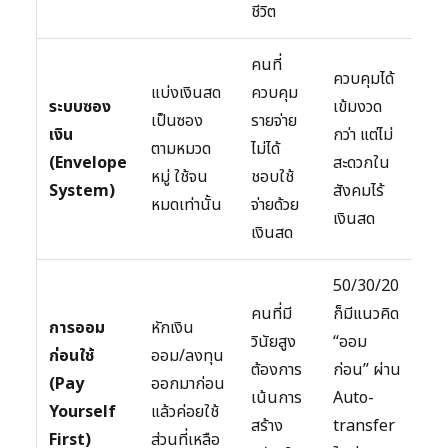
ชีวิต
คนที่
ควบคุมได้
แบ่งเงินสด
ควบคุม
ระบบซอง
เข้มงวด
เป็นซอง
รายจ่าย
เงิน
กว่า แต่ไม่
ตามหมวด
ไม่ได้
(Envelope
สะดวกใน
หมู่ ใช้จน
ชอบใช้
System)
สังคมไร้
หมดเท่านั้น
จ่ายด้วย
เงินสด
เงินสด
50/30/20
คนที่มี
ก็มีแนวคิด
การออม
หักเงิน
วินัยสูง
“ออม
ก่อนใช้
ออม/ลงทุน
ต้องการ
ก่อน” ผ่าน
(Pay
ออกมาก่อน
เน้นการ
Auto-
Yourself
แล้วค่อยใช้
สร้าง
transfer
First)
ส่วนที่เหลือ