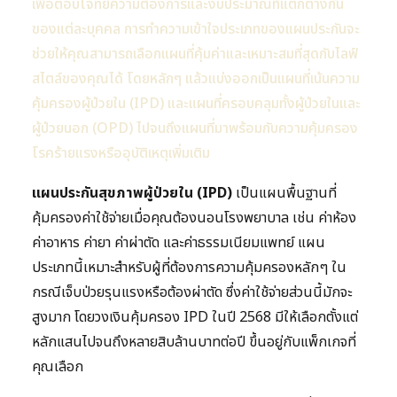
เพื่อตอบโจทย์ความต้องการและงบประมาณที่แตกต่างกัน
ของแต่ละบุคคล การทำความเข้าใจประเภทของแผนประกันจะ
ช่วยให้คุณสามารถเลือกแผนที่คุ้มค่าและเหมาะสมที่สุดกับไลฟ์
สไตล์ของคุณได้ โดยหลักๆ แล้วแบ่งออกเป็นแผนที่เน้นความ
คุ้มครองผู้ป่วยใน (IPD) และแผนที่ครอบคลุมทั้งผู้ป่วยในและ
ผู้ป่วยนอก (OPD) ไปจนถึงแผนที่มาพร้อมกับความคุ้มครอง
โรคร้ายแรงหรืออุบัติเหตุเพิ่มเติม
แผนประกันสุขภาพผู้ป่วยใน (IPD)
เป็นแผนพื้นฐานที่
คุ้มครองค่าใช้จ่ายเมื่อคุณต้องนอนโรงพยาบาล เช่น ค่าห้อง
ค่าอาหาร ค่ายา ค่าผ่าตัด และค่าธรรมเนียมแพทย์ แผน
ประเภทนี้เหมาะสำหรับผู้ที่ต้องการความคุ้มครองหลักๆ ใน
กรณีเจ็บป่วยรุนแรงหรือต้องผ่าตัด ซึ่งค่าใช้จ่ายส่วนนี้มักจะ
สูงมาก โดยวงเงินคุ้มครอง IPD ในปี 2568 มีให้เลือกตั้งแต่
หลักแสนไปจนถึงหลายสิบล้านบาทต่อปี ขึ้นอยู่กับแพ็กเกจที่
คุณเลือก