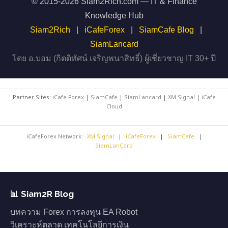
© 2015-2026 Siam2Rich.com — IT & Finance
Knowledge Hub
Siam2Rich
|
iCafeForex
|
SiamCafe Blog
|
SiamLancard
โดย อ.บอม (กิตติทัศน์ เจริญพนาสิทธิ์) ผู้เชี่ยวชาญ IT 30+ ปี
Partner Sites:
iCafe Forex
|
SiamCafe
|
SiamLancard
|
XM Signal
|
iCafe
Cloud
iCafeForex Network:
XM Signal
|
iCafeForex
|
SiamCafe
|
SiamLanCard
📊 Siam2R Blog
บทความ Forex การลงทุน EA Robot
วิเคราะห์ตลาด เทคโนโลยีการเงิน