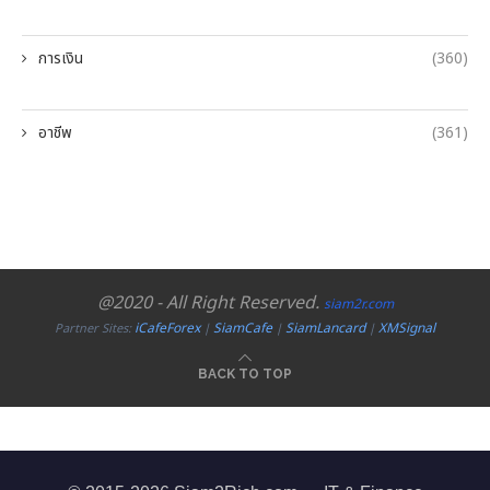
การเงิน
(360)
อาชีพ
(361)
@2020 - All Right Reserved.
siam2r.com
iCafeForex
SiamCafe
SiamLancard
XMSignal
Partner Sites:
|
|
|
BACK TO TOP