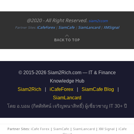
@2020 - All Right Reserved.
siam2r.com
iCafeForex
SiamCafe
SiamLancard
XMSignal
Partner Sites:
|
|
|
BACK TO TOP
© 2015-2026 Siam2Rich.com — IT & Finance
Knowledge Hub
Siam2Rich
|
iCafeForex
|
SiamCafe Blog
|
SiamLancard
โดย อ.บอม (กิตติทัศน์ เจริญพนาสิทธิ์) ผู้เชี่ยวชาญ IT 30+ ปี
Partner Sites:
iCafe Forex
|
SiamCafe
|
SiamLancard
|
XM Signal
|
iCafe