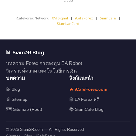
Cloud
iCafeForex Network:
XM Signal
|
iCafeForex
|
SiamCafe
|
SiamLanCard
📊 Siam2R Blog
บทความ Forex การลงทุน EA Robot
วิเคราะห์ตลาด เทคโนโลยีการเงิน
บทความ
ลิงก์แนะนำ
📝 Blog
🔥 iCafeForex.com
📄 Sitemap
🤖 EA Forex ฟรี
🗺️ Sitemap (Root)
📚 SiamCafe Blog
© 2026 Siam2R.com — All Rights Reserved