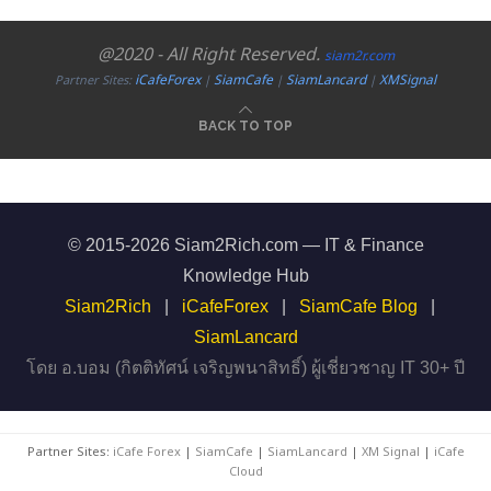
@2020 - All Right Reserved.
siam2r.com
iCafeForex
SiamCafe
SiamLancard
XMSignal
Partner Sites:
|
|
|
BACK TO TOP
© 2015-2026 Siam2Rich.com — IT & Finance
Knowledge Hub
Siam2Rich
|
iCafeForex
|
SiamCafe Blog
|
SiamLancard
โดย อ.บอม (กิตติทัศน์ เจริญพนาสิทธิ์) ผู้เชี่ยวชาญ IT 30+ ปี
Partner Sites:
iCafe Forex
|
SiamCafe
|
SiamLancard
|
XM Signal
|
iCafe
Cloud