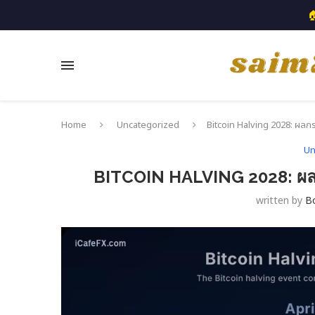

Home
Uncategorized
Bitcoin Halving 2028: ผลก
Un
BITCOIN HALVING 2028: ผ
written by
B