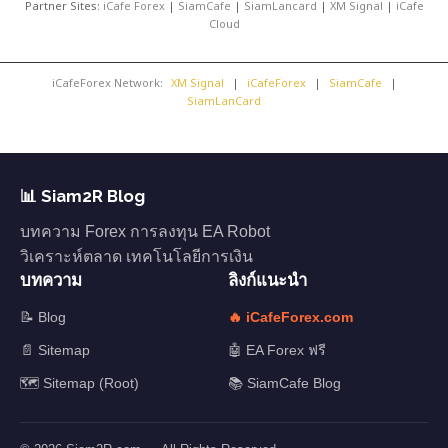
Partner Sites:
iCafe Forex
|
SiamCafe
|
SiamLancard
|
XM Signal
|
iCafe
Cloud
iCafeForex Network:
XM Signal
|
iCafeForex
|
SiamCafe
|
SiamLanCard
📊 Siam2R Blog
บทความ Forex การลงทุน EA Robot
วิเคราะห์ตลาด เทคโนโลยีการเงิน
บทความ
ลิงก์แนะนำ
📝 Blog
🔥 iCafeForex.com
📄 Sitemap
🤖 EA Forex ฟรี
🗺️ Sitemap (Root)
📚 SiamCafe Blog