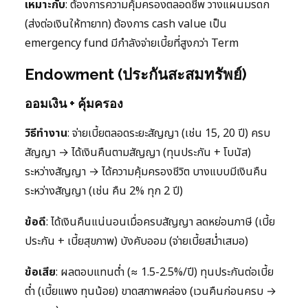
เหมาะกับ
: ต้องการความคุ้มครองตลอดชีพ วางแผนมรดก
(ส่งต่อเงินให้ทายาท) ต้องการ cash value เป็น
emergency fund มีกำลังจ่ายเบี้ยที่สูงกว่า Term
Endowment (ประกันสะสมทรัพย์)
ออมเงิน + คุ้มครอง
วิธีทำงาน
: จ่ายเบี้ยตลอดระยะสัญญา (เช่น 15, 20 ปี) ครบ
สัญญา → ได้เงินคืนตามสัญญา (ทุนประกัน + โบนัส)
ระหว่างสัญญา → ได้ความคุ้มครองชีวิต บางแบบมีเงินคืน
ระหว่างสัญญา (เช่น คืน 2% ทุก 2 ปี)
ข้อดี
: ได้เงินคืนแน่นอนเมื่อครบสัญญา ลดหย่อนภาษี (เบี้ย
ประกัน + เบี้ยสุขภาพ) บังคับออม (จ่ายเบี้ยสม่ำเสมอ)
ข้อเสีย
: ผลตอบแทนต่ำ (≈ 1.5-2.5%/ปี) ทุนประกันต่อเบี้ย
ต่ำ (เบี้ยแพง ทุนน้อย) ขาดสภาพคล่อง (เวนคืนก่อนครบ →