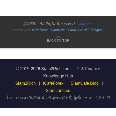
@2020 - All Right Reserved.
siam2r.com
iCafeForex
SiamCafe
SiamLancard
XMSignal
Partner Sites:
|
|
|
BACK TO TOP
© 2015-2026 Siam2Rich.com — IT & Finance
Knowledge Hub
Siam2Rich
|
iCafeForex
|
SiamCafe Blog
|
SiamLancard
โดย อ.บอม (กิตติทัศน์ เจริญพนาสิทธิ์) ผู้เชี่ยวชาญ IT 30+ ปี