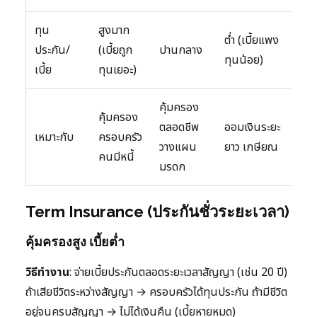
ทุน
สูงมาก
ต่ำ (เบี้ยแพง
ประกัน/
(เบี้ยถูก
ปานกลาง
เ
ทุนน้อย)
เบี้ย
ทุนเยอะ)
คุ้มครอง
คุ้มครอง
ตลอดชีพ
ออมเงินระยะ
เหมาะกับ
ครอบครัว
ล
วางแผน
ยาว เกษียณ
คนมีหนี้
มรดก
Term Insurance (ประกันชั่วระยะเวลา)
คุ้มครองสูง เบี้ยต่ำ
วิธีทำงาน
: จ่ายเบี้ยประกันตลอดระยะเวลาสัญญา (เช่น 20 ปี)
ถ้าเสียชีวิตระหว่างสัญญา → ครอบครัวได้ทุนประกัน ถ้ามีชีวิต
อยู่จนครบสัญญา → ไม่ได้เงินคืน (เบี้ยหายหมด)