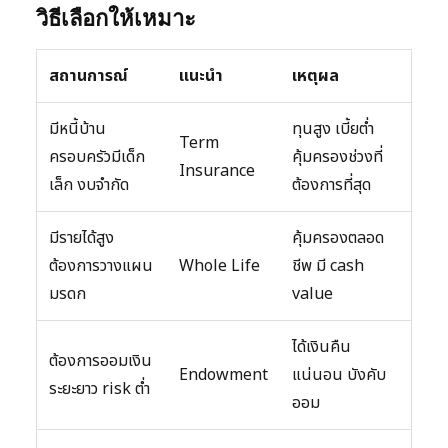
วิธีเลือกให้เหมาะ
สถานการณ์
แนะนำ
เหตุผล
มีหนี้บ้าน
ทุนสูง เบี้ยต่ำ
Term
ครอบครัวมีเด็ก
คุ้มครองช่วงที่
Insurance
เล็ก งบจำกัด
ต้องการที่สุด
มีรายได้สูง
คุ้มครองตลอด
ต้องการวางแผน
Whole Life
ชีพ มี cash
มรดก
value
ได้เงินคืน
ต้องการออมเงิน
Endowment
แน่นอน บังคับ
ระยะยาว risk ต่ำ
ออม