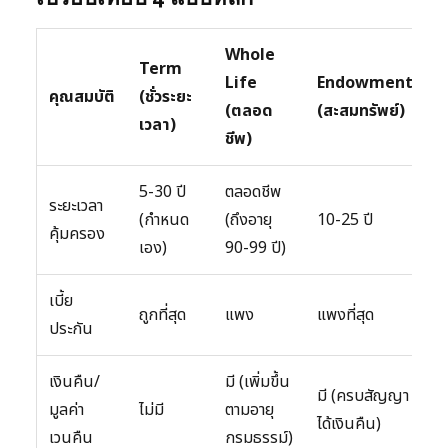
Whole
Term
Life
Endowment
U
คุณสมบัติ
(ชั่วระยะ
(ตลอด
(สะสมทรัพย์)
(
เวลา)
ชีพ)
5-30 ปี
ตลอดชีพ
ระยะเวลา
ต
(กำหนด
(ถึงอายุ
10-25 ปี
คุ้มครอง
ก
เอง)
90-99 ปี)
เบี้ย
ป
ถูกที่สุด
แพง
แพงที่สุด
ประกัน
(
เงินคืน/
มี (เพิ่มขึ้น
ม
มี (ครบสัญญา
มูลค่า
ไม่มี
ตามอายุ
ต
ได้เงินคืน)
เวนคืน
กรมธรรม์)
ก