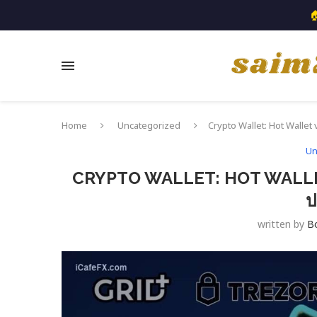

Home
Uncategorized
Crypto Wallet: Hot Wallet 
Un
CRYPTO WALLET: HOT WALLET
ป
written by
B