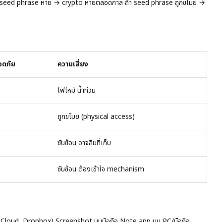
้า seed phrase หาย → crypto หายตลอดกาล ถ้า seed phrase ถูกขโมย →
อดภัย
ความเสี่ยง
ไฟไหม้ น้ำท่วม
ถูกขโมย (physical access)
ซับซ้อน อาจลืมที่เก็บ
ซับซ้อน ต้องเข้าใจ mechanism
 iCloud, Dropbox) Screenshot บนมือถือ Note app บน PC/มือถือ