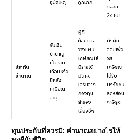
อุบัติเหตุ
ถูกมาก
เจ็บ
ตลอด
24 ชม.
ผู้ที่
ต้อ
ต้องการ
บังคับ
รับเงิน
ต่อเ
วางแผน
ออมเพื่อ
บำนาญ
ยาว
เกษียณให้
วัย
เป็นราย
หาก
ประกัน
มีรายได้
เกษียณ
เดือนหรือ
เบี้
บำนาญ
มั่นคง
ได้รับ
ปีหลัง
เสีย
เสริมจาก
ประโยชน์
เกษียณ
หรือ
กองทุน
ลดหย่อน
อายุ
เงิน
สำรอง
ภาษีสูง
เต็มท
เลี้ยงชีพ
ทุนประกันที่ควรมี: คำนวณอย่างไรให้
พอดีกับชีวิต