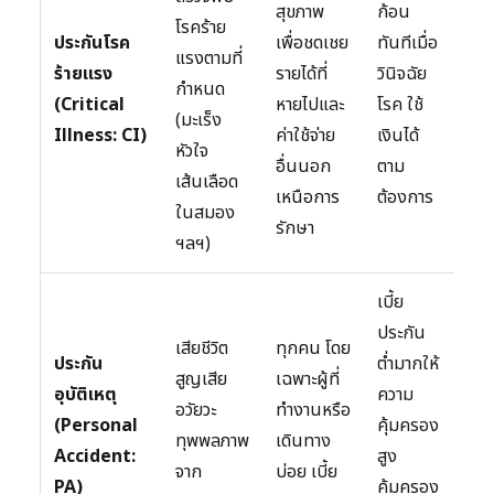
สุขภาพ
ก้อน
ที่ระ
โรคร้าย
ประกันโรค
เพื่อชดเชย
ทันทีเมื่อ
ใน
แรงตามที่
ร้ายแรง
รายได้ที่
วินิจฉัย
รม์
กำหนด
(Critical
หายไปและ
โรค ใช้
เงื่
(มะเร็ง
Illness: CI)
ค่าใช้จ่าย
เงินได้
การ
หัวใจ
อื่นนอก
ตาม
วินิ
เส้นเลือด
เหนือการ
ต้องการ
อาจ
ในสมอง
รักษา
งวด
ฯลฯ)
เบี้ย
ประกัน
เสียชีวิต
ทุกคน โดย
คุ้
ประกัน
ต่ำมากให้
สูญเสีย
เฉพาะผู้ที่
เฉพ
อุบัติเหตุ
ความ
อวัยวะ
ทำงานหรือ
“อุบ
(Personal
คุ้มครอง
ทุพพลภาพ
เดินทาง
เท่า
Accident:
สูง
จาก
บ่อย เบี้ย
รวม
PA)
คุ้มครอง