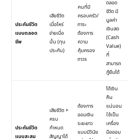
ตลอด
คนที่มี
เบี้ย
ชีวิต มี
เสียชีวิต
ครอบครัว/
ประ
มูลค่า
ประกันชีวิต
เมื่อไหร่
ภาระ
ที่สุ
เงินสด
แบบตลอด
จ่ายเมื่อ
ต้องการ
เที
(Cash
ชีพ
นั้น (ทุน
ความ
ทุน
Value)
ประกัน)
คุ้มครอง
ประ
ที่
ถาวร
เดี
สามารถ
กู้ยืมได้
ได้เงิน
ผล
คืน
ตอ
ต้องการ
แน่นอน
เสียชีวิต +
ต่ำก
ออมเงิน
ใช้เป็น
ครบ
ลงท
ระยะยาว
เครื่อง
ประกันชีวิต
กำหนด
กอง
แบบมีวินัย
มือออม
แบบสะสม
สัญญาได้
นอื