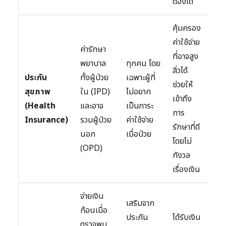
ต้องได้
กำ
คุ้มครอง
ค่าใช้จ่าย
ค่ารักษา
เบี้
ที่อาจสูง
พยาบาล
ทุกคน โดย
เพิ
ลิ่วได้
ประกัน
ทั้งผู้ป่วย
เฉพาะผู้ที่
อายุ
ช่วยให้
สุขภาพ
ใน (IPD)
ไม่อยาก
ยกเ
เข้าถึง
(Health
และอาจ
เป็นภาระ
โรค
การ
Insurance)
รวมผู้ป่วย
ค่าใช้จ่าย
และ
รักษาที่ดี
นอก
เมื่อป่วย
เวล
โดยไม่
(OPD)
คอ
กังวล
เรื่องเงิน
จ่ายเงิน
เสริมจาก
คุ้
ก้อนเมื่อ
ประกัน
ได้รับเงิน
เฉพ
ตรวจพบ