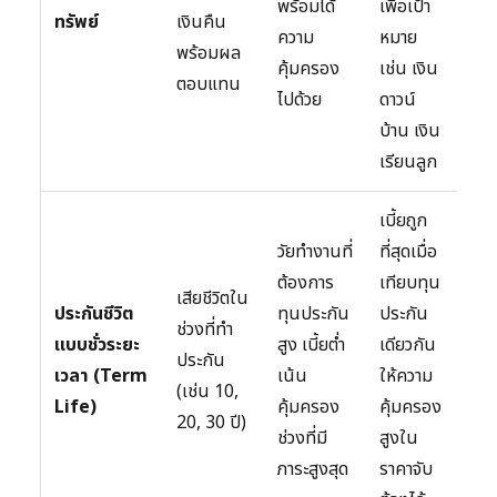
พร้อมได้
เพื่อเป้า
ทรัพย์
เงินคืน
บา
ความ
หมาย
พร้อมผล
อาจ
คุ้มครอง
เช่น เงิน
ตอบแทน
คุ้
ไปด้วย
ดาวน์
โรค
บ้าน เงิน
แร
เรียนลูก
เบี้ยถูก
ไม่ม
วัยทำงานที่
ที่สุดเมื่อ
คืนเ
ต้องการ
เทียบทุน
คร
เสียชีวิตใน
ประกันชีวิต
ทุนประกัน
ประกัน
กำ
ช่วงที่ทำ
แบบชั่วระยะ
สูง เบี้ยต่ำ
เดียวกัน
หาก
ประกัน
เวลา (Term
เน้น
ให้ความ
เกิด
(เช่น 10,
Life)
คุ้มครอง
คุ้มครอง
คุ้
20, 30 ปี)
ช่วงที่มี
สูงใน
แค่
ภาระสูงสุด
ราคาจับ
เวลา