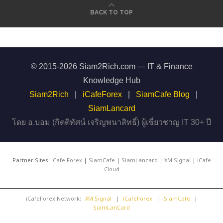
BACK TO TOP
© 2015-2026 Siam2Rich.com — IT & Finance
Knowledge Hub
Siam2Rich
|
iCafeForex
|
SiamCafe Blog
|
SiamLancard
โดย อ.บอม (กิตติทัศน์ เจริญพนาสิทธิ์) ผู้เชี่ยวชาญ IT 30+ ปี
Partner Sites:
iCafe Forex
|
SiamCafe
|
SiamLancard
|
XM Signal
|
iCafe
Cloud
iCafeForex Network:
XM Signal
|
iCafeForex
|
SiamCafe
|
SiamLanCard