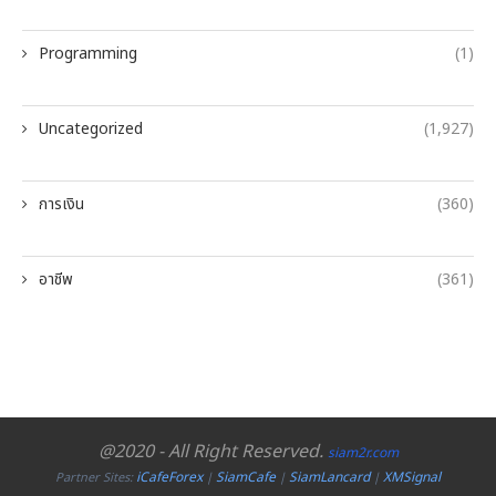
Programming
(1)
Uncategorized
(1,927)
การเงิน
(360)
อาชีพ
(361)
@2020 - All Right Reserved.
siam2r.com
iCafeForex
SiamCafe
SiamLancard
XMSignal
Partner Sites:
|
|
|