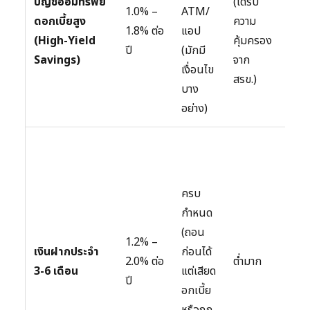
บัญชีออมทรัพย์
(ได้รับ
ส่วน
1.0% –
ATM/
ดอกเบี้ยสูง
ความ
ที่ต้
1.8% ต่อ
แอป
(High-Yield
คุ้มครอง
ใช้ได้
ปี
(มักมี
Savings)
จาก
ทันที
เงื่อนไข
สรข.)
(แน
บาง
มาก)
อย่าง)
เงิน
สำร
ส่วนท
ครบ
สอง ท
กำหนด
คาดว
(ถอน
1.2% –
ไม่ใช
เงินฝากประจำ
ก่อนได้
2.0% ต่อ
ต่ำมาก
3-6
3-6 เดือน
แต่เสียด
ปี
เดือ
อกเบี้ย
หน้า 
หรือถูก