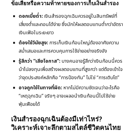
ข้อเสียหรือความท้าทายของการเก็บเงินสำรอง
ดอกเบี้ยต่ำ:
เงินสำรองฉุกเฉินควรอยู่ในสินทรัพย์ที่
เสี่ยงต่ำและถอนได้ง่าย ซึ่งมักให้ผลตอบแทนต่ำกว่าอัตรา
เงินเฟ้อในระยะยาว
ต้องใช้วินัยสูง:
การเก็บเงินก้อนใหญ่ต้องอาศัยความ
สม่ำเสมอและการควบคุมการใช้จ่ายอย่างจริงจัง
รู้สึกว่า “เสียโอกาส”:
บางคนอาจรู้สึกว่าเงินก้อนนี้ควร
นำไปลงทุนเพื่อสร้างผลตอบแทนที่สูงกว่า แต่ต้องเข้าใจ
ว่าจุดประสงค์หลักคือ “การป้องกัน” ไม่ใช่ “การเติบโต”
อาจถูกใช้ในทางที่ผิด:
หากไม่มีความชัดเจนว่าอะไรคือ
“เหตุฉุกเฉิน” จริงๆ อาจเผลอนำเงินก้อนนี้ไปใช้จ่าย
ฟุ่มเฟือยได้
เงินสำรองฉุกเฉินต้องมีเท่าไหร่?
วิเคราะห์เจาะลึกตามสไตล์ชีวิตคนไทย