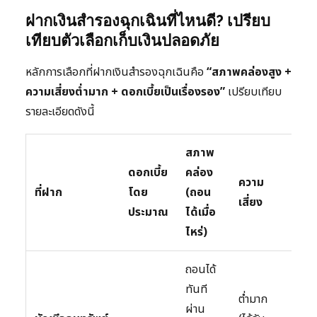
ฝากเงินสำรองฉุกเฉินที่ไหนดี? เปรียบ
เทียบตัวเลือกเก็บเงินปลอดภัย
หลักการเลือกที่ฝากเงินสำรองฉุกเฉินคือ
“สภาพคล่องสูง +
ความเสี่ยงต่ำมาก + ดอกเบี้ยเป็นเรื่องรอง”
เปรียบเทียบ
รายละเอียดดังนี้
สภาพ
ดอกเบี้ย
คล่อง
ความ
เหม
ที่ฝาก
โดย
(ถอน
เสี่ยง
กับ
ประมาณ
ได้เมื่อ
ไหร่)
ถอนได้
เงิน
ทันที
ต่ำมาก
สำร
ผ่าน