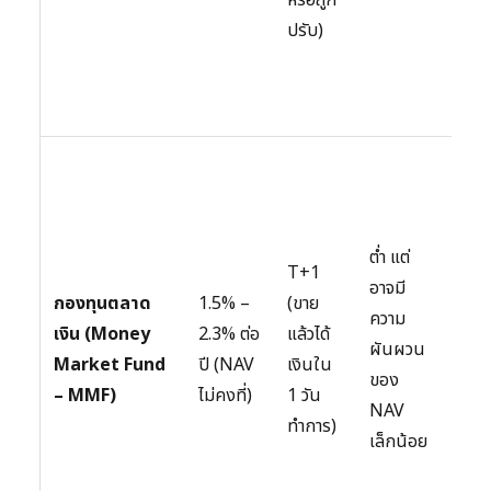
ล็อก
ปรับ)
ดอกเ
ที่ดีขึ
เล็ก
ผู้ที่
ต้อง
ดอกเ
ต่ำ แต่
ดีกว่
T+1
อาจมี
ออม
กองทุนตลาด
1.5% –
(ขาย
ความ
ทรัพ
เงิน (Money
2.3% ต่อ
แล้วได้
ผันผวน
เล็ก
Market Fund
ปี (NAV
เงินใน
ของ
และ
– MMF)
ไม่คงที่)
1 วัน
NAV
ยอมร
ทำการ)
เล็กน้อย
ควา
ผัน