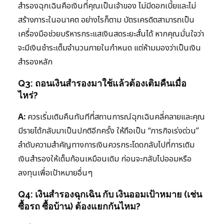
สำรองฉุกเฉินคือเงินที่คุณเป็นเจ้าของ ไม่มีดอกเบี้ยและไม่
สร้างภาระในอนาคต อย่างไรก็ตาม บัตรเครดิตสามารถเป็น
เครื่องมือช่วยบริหารกระแสเงินสดระยะสั้นได้ หากคุณมั่นใจว่า
จะมีเงินชำระเต็มจำนวนภายในกำหนด แต่ห้ามมองว่าเป็นเงิน
สำรองหลัก
Q3: ถอนเงินสำรองมาใช้แล้วต้องเติมคืนเมื่อ
ไหร่?
A:
ควรเริ่มเติมคืนทันทีที่สถานการณ์ฉุกเฉินคลี่คลายและคุณ
มีรายได้กลับมาเป็นปกติอีกครั้ง ให้ถือเป็น “ภารกิจเร่งด่วน”
ลำดับความสำคัญทางการเงินควรกระโดดกลับไปที่การเติม
เงินสำรองให้เต็มก้อนเหมือนเดิม ก่อนจะกลับไปออมหรือ
ลงทุนเพื่อเป้าหมายอื่นๆ
Q4: เงินสำรองฉุกเฉิน กับ เงินออมเป้าหมาย (เช่น
ซื้อรถ ซื้อบ้าน) ต้องแยกกันไหม?