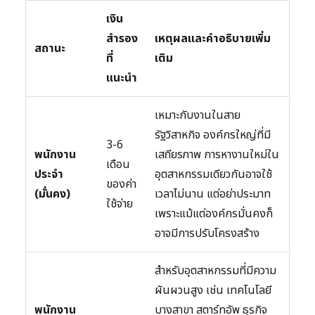
เงิน
สำรอง
เหตุผลและคำอธิบายเพิ่ม
สถานะ
ที่
เติม
แนะนำ
เหมาะกับงานในสาย
รัฐวิสาหกิจ องค์กรใหญ่ที่มี
3-6
พนักงาน
เสถียรภาพ การหางานใหม่ใน
เดือน
ประจำ
อุตสาหกรรมเดียวกันอาจใช้
ของค่า
(มั่นคง)
เวลาไม่นาน แต่อย่าประมาท
ใช้จ่าย
เพราะแม้แต่องค์กรมั่นคงก็
อาจมีการปรับโครงสร้าง
สำหรับอุตสาหกรรมที่มีความ
ผันผวนสูง เช่น เทคโนโลยี
พนักงาน
บางสาขา สตาร์ทอัพ ธุรกิจ