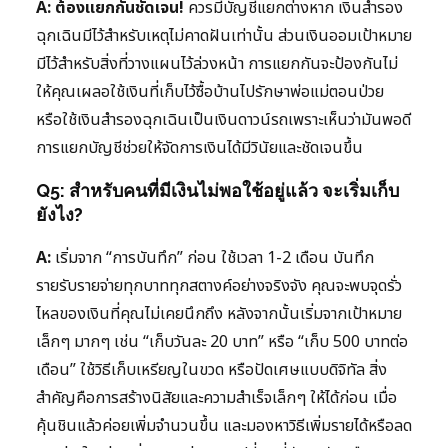
A: ต้องแยกกันชัดเจน!
ควรมีบัญชีแยกต่างหาก เงินสำรอง
ฉุกเฉินมีไว้สำหรับเหตุไม่คาดฝันเท่านั้น ส่วนเงินออมเป้าหมาย
มีไว้สำหรับสิ่งที่วางแผนไว้ล่วงหน้า การแยกกันจะป้องกันไม่
ให้คุณเผลอใช้เงินที่เก็บไว้ซื้อบ้านไปรักษาพ่อแม่ตอนป่วย
หรือใช้เงินสำรองฉุกเฉินเป็นเงินดาวน์รถเพราะเห็นว่ามันพอดี
การแยกบัญชีช่วยให้จัดการเงินได้มีวินัยและชัดเจนขึ้น
Q5: สำหรับคนที่มีเงินไม่พอใช้อยู่แล้ว จะเริ่มเก็บ
ยังไง?
A:
เริ่มจาก “การบันทึก” ก่อน ใช้เวลา 1-2 เดือน บันทึก
รายรับรายจ่ายทุกบาททุกสตางค์อย่างจริงจัง คุณจะพบจุดรั่ว
ไหลของเงินที่คุณไม่เคยนึกถึง หลังจากนั้นเริ่มจากเป้าหมาย
เล็กๆ มากๆ เช่น “เก็บวันละ 20 บาท” หรือ “เก็บ 500 บาทต่อ
เดือน” ใช้วิธีเก็บเหรียญในขวด หรือปัดเศษแบบดิจิทัล สิ่ง
สำคัญคือการสร้างนิสัยและความสำเร็จเล็กๆ ให้ได้ก่อน เมื่อ
คุ้นชินแล้วค่อยเพิ่มจำนวนขึ้น และมองหาวิธีเพิ่มรายได้หรือลด