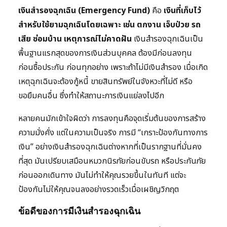
เงินสำรองฉุกเฉิน (Emergency Fund)
คือ
เงินที่เก็บไว้
สำหรับใช้ยามฉุกเฉินโดยเฉพาะ เช่น ตกงาน เจ็บป่วย รถ
เสีย ซ่อมบ้าน เหตุการณ์ไม่คาดฝัน
เงินสำรองฉุกเฉินเป็น
พื้นฐานแรกสุดของการเงินส่วนบุคคล ต้องมีก่อนลงทุน
ก่อนซื้อประกัน ก่อนทุกอย่าง เพราะถ้าไม่มีเงินสำรอง เมื่อเกิด
เหตุฉุกเฉินจะต้องกู้หนี้ ขายสินทรัพย์ในจังหวะที่ไม่ดี หรือ
ขอยืมคนอื่น ซึ่งทำให้สถานะการเงินแย่ลงไปอีก
หลายคนมักเข้าใจผิดว่า การลงทุนคือจุดเริ่มต้นของการสร้าง
ความมั่งคั่ง แต่ในความเป็นจริง การมี “เกราะป้องกันทางการ
เงิน” อย่างเงินสำรองฉุกเฉินต่างหากที่เป็นรากฐานที่มั่นคง
ที่สุด มันเปรียบเสมือนหมวกนิรภัยก่อนขับรถ หรือประกันภัย
ก่อนออกเดินทาง มันไม่ทำให้คุณรวยขึ้นในทันที แต่จะ
ป้องกันไม่ให้คุณจนลงอย่างรวดเร็วเมื่อเผชิญวิกฤต
ข้อดีของการมีเงินสำรองฉุกเฉิน