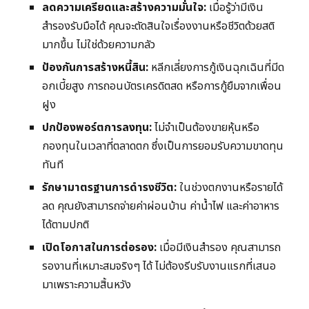
ลดความเครียดและสร้างความมั่นใจ:
เมื่อรู้ว่ามีเงิน
สำรองรับมือได้ คุณจะตัดสินใจเรื่องงานหรือชีวิตด้วยสติ
มากขึ้น ไม่ใช่ด้วยความกลัว
ป้องกันการสร้างหนี้สิน:
หลีกเลี่ยงการกู้เงินฉุกเฉินที่มีด
อกเบี้ยสูง การถอนบัตรเครดิตสด หรือการกู้ยืมจากเพื่อน
ฝูง
ปกป้องพอร์ตการลงทุน:
ไม่จำเป็นต้องขายหุ้นหรือ
กองทุนในเวลาที่ตลาดตก ซึ่งเป็นการยอมรับความขาดทุน
ทันที
รักษามาตรฐานการดำรงชีวิต:
ในช่วงตกงานหรือรายได้
ลด คุณยังสามารถจ่ายค่าผ่อนบ้าน ค่าน้ำไฟ และค่าอาหาร
ได้ตามปกติ
เปิดโอกาสในการต่อรอง:
เมื่อมีเงินสำรอง คุณสามารถ
รองานที่เหมาะสมจริงๆ ได้ ไม่ต้องรีบรับงานแรกที่เสนอ
มาเพราะความสิ้นหวัง