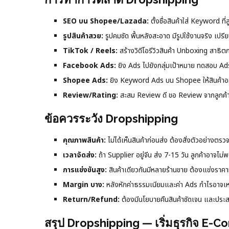
SEO บน Shopee/Lazada:
ตั้งชื่อสินค้าใส่ Keyword ที
รูปสินค้าสวย:
รูปคมชัด พื้นหลังสะอาด มีรูปใช้งานจริง เปร
TikTok / Reels:
สร้างวิดีโอรีวิวสินค้า Unboxing สาธิต
Facebook Ads:
ยิง Ads ไปยังกลุ่มเป้าหมาย ทดสอบ A
Shopee Ads:
ยิง Keyword Ads บน Shopee ให้สินค้าอยู
Review/Rating:
สะสม Review ดี ขอ Review จากลูกค้
ข้อควรระวัง Dropshipping
คุณภาพสินค้า:
ไม่ได้เห็นสินค้าก่อนส่ง ต้องสั่งตัวอย่างตรวจ
เวลาจัดส่ง:
ถ้า Supplier อยู่จีน ส่ง 7-15 วัน ลูกค้าอาจไม
การแข่งขันสูง:
สินค้าเดียวกันมีหลายร้านขาย ต้องแข่งราค
Margin บาง:
หลังหักค่าธรรมเนียมและค่า Ads กำไรอาจเ
Return/Refund:
ต้องมีนโยบายคืนสินค้าชัดเจน และประ
สรุป Dropshipping — เริ่มธุรกิจ E-C