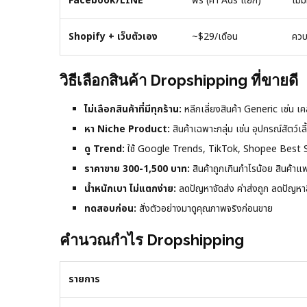
Facebook/LINE
ฟรี (ค่า Ads แยก)
ไม่
Shopify + เว็บตัวเอง
~$29/เดือน
ควบค
วิธีเลือกสินค้า Dropshipping ที่ขายดี
ไม่เลือกสินค้าที่มีทุกร้าน:
หลีกเลี่ยงสินค้า Generic เช่น เ
หา Niche Product:
สินค้าเฉพาะกลุ่ม เช่น อุปกรณ์สัตว
ดู Trend:
ใช้ Google Trends, TikTok, Shopee Best Se
ราคาขาย 300-1,500 บาท:
สินค้าถูกเกินกำไรน้อย สินค้าแ
น้ำหนักเบา ไม่แตกง่าย:
ลดปัญหาจัดส่ง ค่าส่งถูก ลดปัญหาส
ทดสอบก่อน:
สั่งตัวอย่างมาดูคุณภาพจริงก่อนขาย
คำนวณกำไร Dropshipping
รายการ