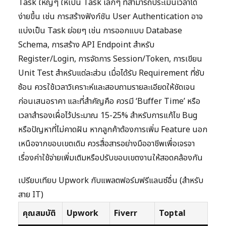
Task ใหญ่ๆ ให้เป็น Task เล็กๆ ที่สามารถประเมินเวลาได้
ง่ายขึ้น เช่น การสร้างฟังก์ชัน User Authentication อาจ
แบ่งเป็น Task ย่อยๆ เช่น การออกแบบ Database
Schema, การสร้าง API Endpoint สำหรับ
Register/Login, การจัดการ Session/Token, การเขียน
Unit Test สำหรับแต่ละส่วน เมื่อได้รับ Requirement ที่ซับ
ซ้อน ควรใช้เวลาวิเคราะห์และสอบถามรายละเอียดให้ชัดเจน
ก่อนเสนอราคา และที่สำคัญคือ ควรมี ‘Buffer Time’ หรือ
เวลาสำรองเผื่อไว้ประมาณ 15-25% สำหรับการแก้ไข Bug
หรือปัญหาที่ไม่คาดฝัน หากลูกค้าต้องการเพิ่ม Feature นอก
เหนือจากขอบเขตเดิม ควรสื่อสารอย่างมืออาชีพเพื่อเจรจา
เรื่องค่าใช้จ่ายเพิ่มเติมหรือปรับขอบเขตงานให้สอดคล้องกัน
เปรียบเทียบ Upwork กับแพลตฟอร์มฟรีแลนซ์อื่น (สำหรับ
สาย IT)
คุณสมบัติ
Upwork
Fiverr
Toptal