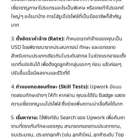
เชี่ยวชาญภาษาโปรแกรมอะไรเป็นพิเศษ หรือเคยทำโปรเจกต์
ใหญ่ๆ อะไรมาบ้าง การใส่รูปโปรไฟล์ที่เป็นมืออาชีพก็สำคัญ
มาก
3.
ตั้งอัตราค่าจ้าง (Rate):
กำหนดเรทค่าจ้างของคุณเป็น
USD โดยพิจารณาจากประสบการณ์ ทักษะ และเรทตลาด
สำหรับงานประเภทเดียวกันในระดับสากล ในช่วงแรกอาจจะตั้ง
เรทที่แข่งขันได้ เพื่อดึงดูดลูกค้ากลุ่มแรกๆ ก่อน แล้วค่อยๆ
ปรับขึ้นเมื่อมีผลงานและรีวิวที่ดี
4.
ทำแบบทดสอบทักษะ (Skill Tests):
Upwork มีแบบ
ทดสอบทักษะต่างๆ ให้ทำ หากผ่าน คุณจะได้รับ Badge แสดง
ความเชี่ยวชาญบนโปรไฟล์ ซึ่งช่วยเพิ่มความน่าเชื่อถือได้มาก
5.
เริ่มหางาน:
ใช้ฟังก์ชัน Search ของ Upwork เพื่อค้นหา
งานที่ตรงกับทักษะของคุณ สามารถกรองตามประเภทงาน,
งบประมาณ, ประเภทลูกค้า (เช่น ลูกค้าใหม่, ลูกค้าระดับ Top