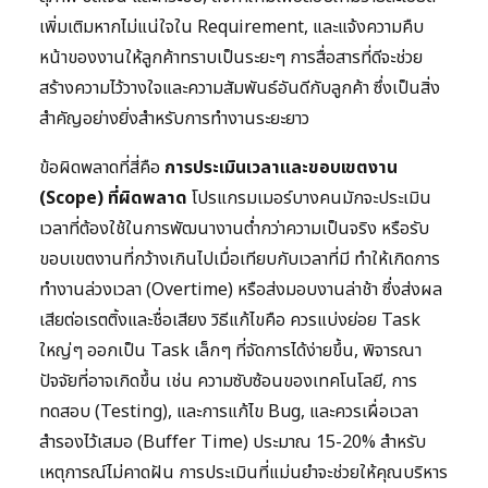
เพิ่มเติมหากไม่แน่ใจใน Requirement, และแจ้งความคืบ
หน้าของงานให้ลูกค้าทราบเป็นระยะๆ การสื่อสารที่ดีจะช่วย
สร้างความไว้วางใจและความสัมพันธ์อันดีกับลูกค้า ซึ่งเป็นสิ่ง
สำคัญอย่างยิ่งสำหรับการทำงานระยะยาว
ข้อผิดพลาดที่สี่คือ
การประเมินเวลาและขอบเขตงาน
(Scope) ที่ผิดพลาด
โปรแกรมเมอร์บางคนมักจะประเมิน
เวลาที่ต้องใช้ในการพัฒนางานต่ำกว่าความเป็นจริง หรือรับ
ขอบเขตงานที่กว้างเกินไปเมื่อเทียบกับเวลาที่มี ทำให้เกิดการ
ทำงานล่วงเวลา (Overtime) หรือส่งมอบงานล่าช้า ซึ่งส่งผล
เสียต่อเรตติ้งและชื่อเสียง วิธีแก้ไขคือ ควรแบ่งย่อย Task
ใหญ่ๆ ออกเป็น Task เล็กๆ ที่จัดการได้ง่ายขึ้น, พิจารณา
ปัจจัยที่อาจเกิดขึ้น เช่น ความซับซ้อนของเทคโนโลยี, การ
ทดสอบ (Testing), และการแก้ไข Bug, และควรเผื่อเวลา
สำรองไว้เสมอ (Buffer Time) ประมาณ 15-20% สำหรับ
เหตุการณ์ไม่คาดฝัน การประเมินที่แม่นยำจะช่วยให้คุณบริหาร