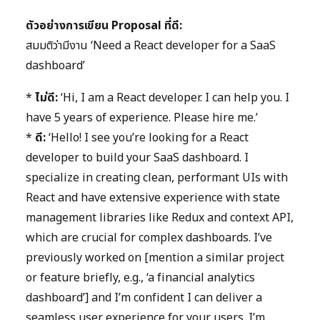
ตัวอย่างการเขียน Proposal ที่ดี:
สมมติว่ามีงาน ‘Need a React developer for a SaaS
dashboard’
*
ไม่ดี:
‘Hi, I am a React developer. I can help you. I
have 5 years of experience. Please hire me.’
*
ดี:
‘Hello! I see you’re looking for a React
developer to build your SaaS dashboard. I
specialize in creating clean, performant UIs with
React and have extensive experience with state
management libraries like Redux and context API,
which are crucial for complex dashboards. I’ve
previously worked on [mention a similar project
or feature briefly, e.g., ‘a financial analytics
dashboard’] and I’m confident I can deliver a
seamless user experience for your users. I’m