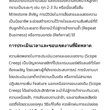
ชัดเจนก่อนเริ่มงานเสมอ และควรแจ้งความคืบหน้าให้ลูกค้า
ทราบเป็นระยะๆ เช่น ทุก 2-3 วัน หรือเมื่อเสร็จสิ้น
Milestone สำคัญ การมีวินัยในการสื่อสารและแสดงความ
เป็นมืออาชีพ จะช่วยสร้างความไว้วางใจและความสัมพันธ์ที่ดี
กับลูกค้าในระยะยาว ซึ่งอาจนำไปสู่การจ้างงานซ้ำ (Repeat
Business) หรือการบอกต่อ (Referral) ได้
การประเมินเวลาและขอบเขตงานที่ผิดพลาด
ความผิดพลาดในการประเมินเวลาและขอบเขตงาน (Scope
Creep) เป็นปัญหาคลาสสิกที่โปรแกรมเมอร์ฟรีแลนซ์ทั่วโลก
ต้องเผชิญ โดยเฉพาะผู้ที่ยังขาดประสบการณ์ การรับงานมา
โดยประเมินเวลาต่ำกว่าความเป็นจริง หรือการไม่สามารถ
ปฏิเสธการเพิ่ม Feature นอกเหนือจากขอบเขตเดิม (Scope
Creep) ได้อย่างมีประสิทธิภาพ จะนำไปสู่การทำงานเกินเวลา,
ความเหนื่อยล้า, การส่งมอบงานล่าช้า, และอาจส่งผลเสียต่อ
เรตติ้งโดยรวมของคุณ วิธีแก้ไขคือ ควรฝึกฝนการแบ่งย่อย