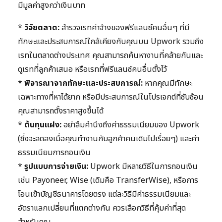
มีมูลค่าสูงกว่าเงินบาท
*
วิจัยตลาด:
สำรวจเรทค่าจ้างของฟรีแลนซ์คนอื่นๆ ที่มี
ทักษะและประสบการณ์ใกล้เคียงกับคุณบน Upwork รวมถึง
เรทในตลาดต่างประเทศ คุณสามารถค้นหางานที่คล้ายกันและ
ดูเรทที่ลูกค้าเสนอ หรือเรทที่ฟรีแลนซ์คนอื่นตั้งไว้
*
พิจารณาจากทักษะและประสบการณ์:
หากคุณมีทักษะ
เฉพาะทางที่หาได้ยาก หรือมีประสบการณ์ในโปรเจกต์ที่ซับซ้อน
คุณสามารถตั้งราคาสูงขึ้นได้
*
ต้นทุนแฝง:
อย่าลืมคำนึงถึงค่าธรรมเนียมของ Upwork
(ซึ่งจะลดลงเมื่อคุณทำงานกับลูกค้าคนเดิมไปเรื่อยๆ) และค่า
ธรรมเนียมการถอนเงิน
*
รูปแบบการจ่ายเงิน:
Upwork มีหลายวิธีในการถอนเงิน
เช่น Payoneer, Wise (เดิมคือ TransferWise), หรือการ
โอนเข้าบัญชีธนาคารโดยตรง แต่ละวิธีมีค่าธรรมเนียมและ
อัตราแลกเปลี่ยนที่แตกต่างกัน ควรเลือกวิธีที่คุ้มค่าที่สุด