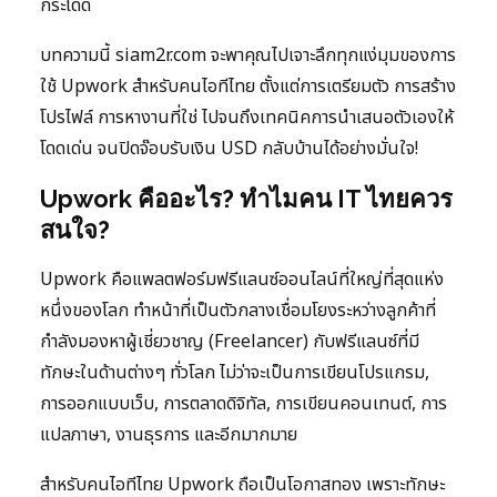
กระโดด
บทความนี้ siam2r.com จะพาคุณไปเจาะลึกทุกแง่มุมของการ
ใช้ Upwork สำหรับคนไอทีไทย ตั้งแต่การเตรียมตัว การสร้าง
โปรไฟล์ การหางานที่ใช่ ไปจนถึงเทคนิคการนำเสนอตัวเองให้
โดดเด่น จนปิดจ๊อบรับเงิน USD กลับบ้านได้อย่างมั่นใจ!
Upwork คืออะไร? ทำไมคน IT ไทยควร
สนใจ?
Upwork คือแพลตฟอร์มฟรีแลนซ์ออนไลน์ที่ใหญ่ที่สุดแห่ง
หนึ่งของโลก ทำหน้าที่เป็นตัวกลางเชื่อมโยงระหว่างลูกค้าที่
กำลังมองหาผู้เชี่ยวชาญ (Freelancer) กับฟรีแลนซ์ที่มี
ทักษะในด้านต่างๆ ทั่วโลก ไม่ว่าจะเป็นการเขียนโปรแกรม,
การออกแบบเว็บ, การตลาดดิจิทัล, การเขียนคอนเทนต์, การ
แปลภาษา, งานธุรการ และอีกมากมาย
สำหรับคนไอทีไทย Upwork ถือเป็นโอกาสทอง เพราะทักษะ