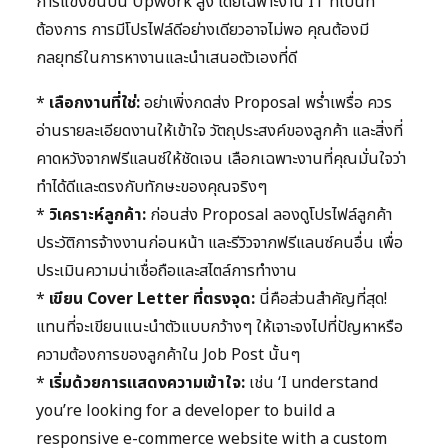
การแข่งขันบน Upwork สูง โดยเฉพาะงาน IT ที่เป็นที่
ต้องการ การมีโปรไฟล์ดีอย่างเดียวอาจไม่พอ คุณต้องมี
กลยุทธ์ในการหางานและนำเสนอตัวเองที่ดี
*
เลือกงานที่ใช่:
อย่าเพิ่งกดส่ง Proposal พร่ำเพรื่อ ควร
อ่านรายละเอียดงานให้เข้าใจ วัตถุประสงค์ของลูกค้า และสิ่งที่
คาดหวังจากฟรีแลนซ์ให้ชัดเจน เลือกเฉพาะงานที่คุณมั่นใจว่า
ทำได้ดีและตรงกับทักษะของคุณจริงๆ
*
วิเคราะห์ลูกค้า:
ก่อนส่ง Proposal ลองดูโปรไฟล์ลูกค้า
ประวัติการจ้างงานก่อนหน้า และรีวิวจากฟรีแลนซ์คนอื่น เพื่อ
ประเมินความน่าเชื่อถือและสไตล์การทำงาน
*
เขียน Cover Letter ที่ตรงจุด:
นี่คือส่วนสำคัญที่สุด!
แทนที่จะเขียนแนะนำตัวแบบกว้างๆ ให้เจาะจงไปที่ปัญหาหรือ
ความต้องการของลูกค้าใน Job Post นั้นๆ
*
เริ่มด้วยการแสดงความเข้าใจ:
เช่น ‘I understand
you’re looking for a developer to build a
responsive e-commerce website with a custom