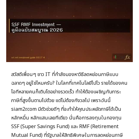
สวัสดีเพื่อนๆ ชาว IT ที่กำลังมองหาวิธีลดหย่อนภาษีแบบ
ฉลาดๆ อยู่ใช่ไหมครับ? ในโลกที่เทคโนโลยีไปไว รายได้ของคน
ไอทีหลายคนก็เติบโตอย่างรวดเร็ว ทำให้ต้องเผชิญกับภาระ
ภาษีที่สูงขึ้นตามไปด้วย แต่ไม่ต้องกังวลไป เพราะวันนี้
siam2r.com มีตัวช่วยดีๆ ที่จะทำให้คุณประหยัดภาษีได้เป็น
หลักหมื่น หลักแสนเลยทีเดียว นั่นคือการลงทุนในกองทุน
SSF (Super Savings Fund) และ RMF (Retirement
Mutual Fund) ที่รัฐบาลให้สิทธิพิเศษในการลดหย่อนภาษี