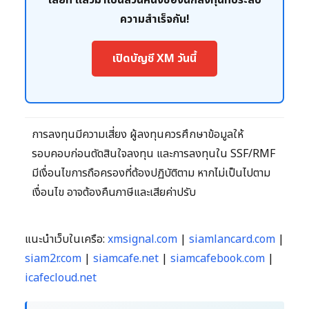
เลยที่ แล้วมาเป็นส่วนหนึ่งของนักลงทุนที่ประสบ
ความสำเร็จกัน!
เปิดบัญชี XM วันนี้
การลงทุนมีความเสี่ยง ผู้ลงทุนควรศึกษาข้อมูลให้
รอบคอบก่อนตัดสินใจลงทุน และการลงทุนใน SSF/RMF
มีเงื่อนไขการถือครองที่ต้องปฏิบัติตาม หากไม่เป็นไปตาม
เงื่อนไข อาจต้องคืนภาษีและเสียค่าปรับ
แนะนำเว็บในเครือ:
xmsignal.com
|
siamlancard.com
|
siam2r.com
|
siamcafe.net
|
siamcafebook.com
|
icafecloud.net