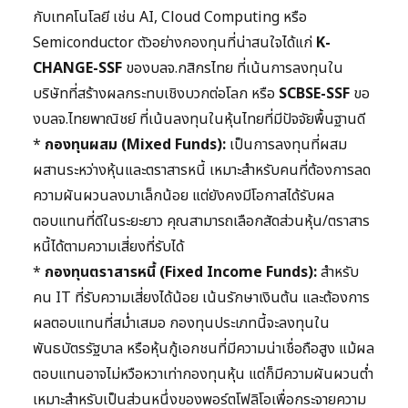
กับเทคโนโลยี เช่น AI, Cloud Computing หรือ
Semiconductor ตัวอย่างกองทุนที่น่าสนใจได้แก่
K-
CHANGE-SSF
ของบลจ.กสิกรไทย ที่เน้นการลงทุนใน
บริษัทที่สร้างผลกระทบเชิงบวกต่อโลก หรือ
SCBSE-SSF
ขอ
งบลจ.ไทยพาณิชย์ ที่เน้นลงทุนในหุ้นไทยที่มีปัจจัยพื้นฐานดี
*
กองทุนผสม (Mixed Funds):
เป็นการลงทุนที่ผสม
ผสานระหว่างหุ้นและตราสารหนี้ เหมาะสำหรับคนที่ต้องการลด
ความผันผวนลงมาเล็กน้อย แต่ยังคงมีโอกาสได้รับผล
ตอบแทนที่ดีในระยะยาว คุณสามารถเลือกสัดส่วนหุ้น/ตราสาร
หนี้ได้ตามความเสี่ยงที่รับได้
*
กองทุนตราสารหนี้ (Fixed Income Funds):
สำหรับ
คน IT ที่รับความเสี่ยงได้น้อย เน้นรักษาเงินต้น และต้องการ
ผลตอบแทนที่สม่ำเสมอ กองทุนประเภทนี้จะลงทุนใน
พันธบัตรรัฐบาล หรือหุ้นกู้เอกชนที่มีความน่าเชื่อถือสูง แม้ผล
ตอบแทนอาจไม่หวือหวาเท่ากองทุนหุ้น แต่ก็มีความผันผวนต่ำ
เหมาะสำหรับเป็นส่วนหนึ่งของพอร์ตโฟลิโอเพื่อกระจายความ