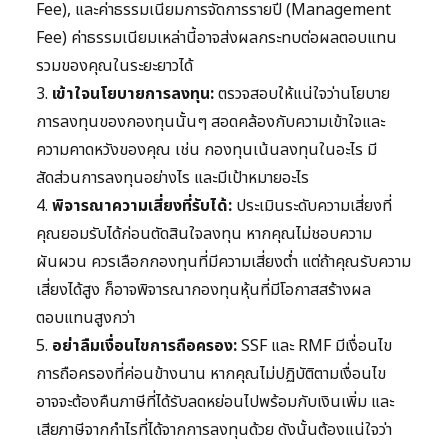
Fee), และค่าธรรมเนียมการจัดการรายปี (Management
Fee) ค่าธรรมเนียมเหล่านี้อาจส่งผลกระทบต่อผลตอบแทน
รวมของคุณในระยะยาวได้
3.
เข้าใจนโยบายการลงทุน:
ตรวจสอบให้แน่ใจว่านโยบาย
การลงทุนของกองทุนนั้นๆ สอดคล้องกับความเข้าใจและ
ความคาดหวังของคุณ เช่น กองทุนเน้นลงทุนในอะไร มี
สัดส่วนการลงทุนอย่างไร และมีเป้าหมายอะไร
4.
พิจารณาความเสี่ยงที่รับได้:
ประเมินระดับความเสี่ยงที่
คุณยอมรับได้ก่อนตัดสินใจลงทุน หากคุณไม่ชอบความ
ผันผวน ควรเลือกกองทุนที่มีความเสี่ยงต่ำ แต่ถ้าคุณรับความ
เสี่ยงได้สูง ก็อาจพิจารณากองทุนหุ้นที่มีโอกาสสร้างผล
ตอบแทนสูงกว่า
5.
อย่าลืมเงื่อนไขการถือครอง:
SSF และ RMF มีเงื่อนไข
การถือครองที่ค่อนข้างนาน หากคุณไม่ปฏิบัติตามเงื่อนไข
อาจจะต้องคืนภาษีที่ได้รับลดหย่อนไปพร้อมกับเงินเพิ่ม และ
เสียภาษีจากกำไรที่ได้จากการลงทุนด้วย ดังนั้นต้องแน่ใจว่า