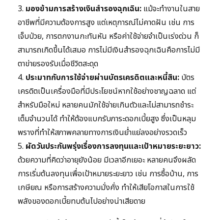
3.
มองข้ามการสร้างเงินสำรองฉุกเฉิน:
แม้จะทำงานในสาย
อาชีพที่มีความต้องการสูง แต่เหตุการณ์ไม่คาดฝัน เช่น การ
เจ็บป่วย, การตกงานกะทันหัน หรือค่าใช้จ่ายจำเป็นเร่งด่วน ก็
สามารถเกิดขึ้นได้เสมอ การไม่มีเงินสำรองฉุกเฉินคือการไม่มี
ตาข่ายรองรับเมื่อชีวิตสะดุด
4.
ประมาทกับการใช้จ่ายผ่านบัตรเครดิตและหนี้สิน:
บัตร
เครดิตเป็นเครื่องมือที่มีประโยชน์หากใช้อย่างชาญฉลาด แต่
สำหรับมือใหม่ หลายคนมักใช้จ่ายเกินตัวและไม่สามารถชำระ
เต็มจำนวนได้ ทำให้ต้องแบกรับภาระดอกเบี้ยสูง ซึ่งเป็นหลุม
พรางที่ทำให้สภาพคลายทางการเงินย่ำแย่ลงอย่างรวดเร็ว
5.
ผัดวันประกันพรุ่งเรื่องการลงทุนและเป้าหมายระยะยาว:
ด้วยความที่คิดว่าอายุยังน้อย มีเวลาอีกเยอะ หลายคนจึงผลัด
การเริ่มต้นลงทุนเพื่อเป้าหมายระยะยาว เช่น การซื้อบ้าน, การ
เกษียณ หรือการสร้างความมั่งคั่ง ทำให้เสียโอกาสในการใช้
พลังของดอกเบี้ยทบต้นไปอย่างน่าเสียดาย