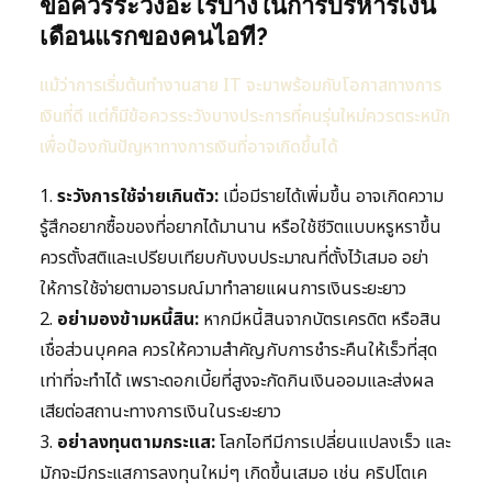
ข้อควรระวังอะไรบ้างในการบริหารเงิน
เดือนแรกของคนไอที?
แม้ว่าการเริ่มต้นทำงานสาย IT จะมาพร้อมกับโอกาสทางการ
เงินที่ดี แต่ก็มีข้อควรระวังบางประการที่คนรุ่นใหม่ควรตระหนัก
เพื่อป้องกันปัญหาทางการเงินที่อาจเกิดขึ้นได้
1.
ระวังการใช้จ่ายเกินตัว:
เมื่อมีรายได้เพิ่มขึ้น อาจเกิดความ
รู้สึกอยากซื้อของที่อยากได้มานาน หรือใช้ชีวิตแบบหรูหราขึ้น
ควรตั้งสติและเปรียบเทียบกับงบประมาณที่ตั้งไว้เสมอ อย่า
ให้การใช้จ่ายตามอารมณ์มาทำลายแผนการเงินระยะยาว
2.
อย่ามองข้ามหนี้สิน:
หากมีหนี้สินจากบัตรเครดิต หรือสิน
เชื่อส่วนบุคคล ควรให้ความสำคัญกับการชำระคืนให้เร็วที่สุด
เท่าที่จะทำได้ เพราะดอกเบี้ยที่สูงจะกัดกินเงินออมและส่งผล
เสียต่อสถานะทางการเงินในระยะยาว
3.
อย่าลงทุนตามกระแส:
โลกไอทีมีการเปลี่ยนแปลงเร็ว และ
มักจะมีกระแสการลงทุนใหม่ๆ เกิดขึ้นเสมอ เช่น คริปโตเค