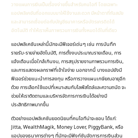
วางแผนการเงินเป็นเรื่องง่ายขึ้นสำหรับคนไอที โดยเฉพาะ
แอปพลิเคชันที่ออกแบบมาให้ใช้งานสะดวก มีหน้าตาที่ทันสมัย
และสามารถเชื่อมต่อกับบัญชีธนาคารหรือบัตรเครดิตได้
อัตโนมัติ ทำให้เราเห็นภาพรวมการเงินทั้งหมดได้ในที่เดียว
แอปพลิเคชันเหล่านี้มักจะมีฟีเจอร์เด่นๆ เช่น การบันทึก
รายรับ-รายจ่ายอัตโนมัติ, การตั้งงบประมาณรายเดือน, การ
แจ้งเตือนเมื่อใกล้เกินงบ, การสรุปรายงานภาพรวมการเงิน,
และการแสดงผลกราฟที่เข้าใจง่าย นอกจากนี้ บางแอปยังมี
ฟีเจอร์ช่วยแนะนำการลงทุน หรือการวางแผนเกษียณอายุอีก
ด้วย การเลือกใช้แอปที่เหมาะสมกับไลฟ์สไตล์และความถนัด จะ
ช่วยให้เราติดตามและบริหารจัดการการเงินได้อย่างมี
ประสิทธิภาพมากขึ้น
ตัวอย่างแอปพลิเคชันยอดนิยมที่คนไอทีน่าจะชอบ ได้แก่:
Jitta, WealthMagik, Money Lover, PiggyBank, หรือ
แอปของธนาคารต่างๆ ที่มักจะมีฟังก์ชันจัดการการเงินส่วน