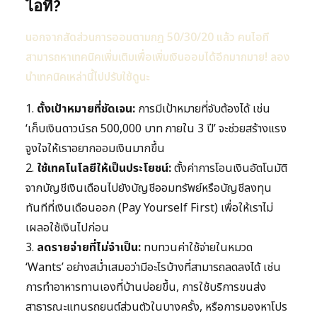
ไอที?
นอกจากสัดส่วนการออมตามกฎ 50/30/20 แล้ว คนไอที
สามารถหาเทคนิคเพิ่มเติมเพื่อเพิ่มเงินออมได้อีกมากมาย! ลอง
นำเทคนิคเหล่านี้ไปปรับใช้ดูนะ
1.
ตั้งเป้าหมายที่ชัดเจน:
การมีเป้าหมายที่จับต้องได้ เช่น
‘เก็บเงินดาวน์รถ 500,000 บาท ภายใน 3 ปี’ จะช่วยสร้างแรง
จูงใจให้เราอยากออมเงินมากขึ้น
2.
ใช้เทคโนโลยีให้เป็นประโยชน์:
ตั้งค่าการโอนเงินอัตโนมัติ
จากบัญชีเงินเดือนไปยังบัญชีออมทรัพย์หรือบัญชีลงทุน
ทันทีที่เงินเดือนออก (Pay Yourself First) เพื่อให้เราไม่
เผลอใช้เงินไปก่อน
3.
ลดรายจ่ายที่ไม่จำเป็น:
ทบทวนค่าใช้จ่ายในหมวด
‘Wants’ อย่างสม่ำเสมอว่ามีอะไรบ้างที่สามารถลดลงได้ เช่น
การทำอาหารทานเองที่บ้านบ่อยขึ้น, การใช้บริการขนส่ง
สาธารณะแทนรถยนต์ส่วนตัวในบางครั้ง, หรือการมองหาโปร