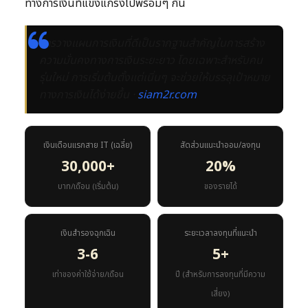
ทางการเงินที่แข็งแกร่งไปพร้อมๆ กัน
การวางแผนการเงินที่ดีเป็นรากฐานสำคัญในการสร้าง
ความมั่นคงทางการเงินระยะยาว โดยเฉพาะสำหรับคน
รุ่นใหม่ การเริ่มต้นตั้งแต่เนิ่นๆ จะช่วยให้บรรลุเป้าหมาย
ทางการเงินได้ง่ายขึ้น ·
siam2r.com
เงินเดือนแรกสาย IT (เฉลี่ย)
สัดส่วนแนะนำออม/ลงทุน
30,000+
20%
บาท/เดือน (เริ่มต้น)
ของรายได้
เงินสำรองฉุกเฉิน
ระยะเวลาลงทุนที่แนะนำ
3-6
5+
เท่าของค่าใช้จ่าย/เดือน
ปี (สำหรับการลงทุนที่มีความ
เสี่ยง)