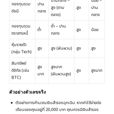
ปานกลาง –
น้อย –
กองทุนรวม
ปาน
สูง (ตาม
สูง
ปาน
ดัชนี
กลาง
ตลาด)
กลาง
กองทุนรวม
ต่ำ – ปาน
ต่ำ
สูง
น้อย
ตราสารหนี้
กลาง
หุ้นรายตัว
สูง
สูง (ผันผวน)
สูง
สูง
(กลุ่ม Tech)
สินทรัพย์
สูง
สูงมาก
ดิจิทัล (เช่น
สูง
สูงมาก
มาก
(ผันผวนสูง)
BTC)
ตัวอย่างตัวเลขจริง
ตัวอย่างการคำนวณเงินสำรองฉุกเฉิน: หากค่าใช้จ่ายต่อ
เดือนของคุณอยู่ที่ 20,000 บาท คุณควรมีเงินสำรอง