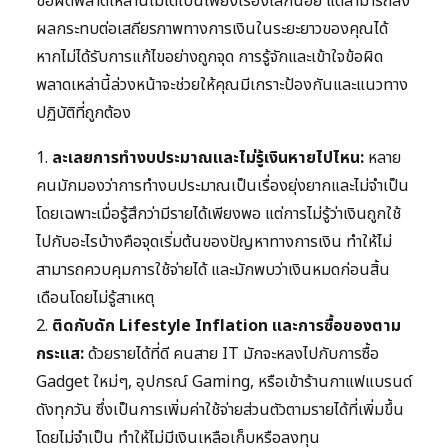
ข้อผิดพลาดเหล่านี้ไม่ได้เป็นเพียงเรื่องเล็กน้อย แต่สามารถส่ง
ผลกระทบต่อเสถียรภาพทางการเงินในระยะยาวของคุณได้
หากไม่ได้รับการแก้ไขอย่างถูกจุด การรู้จักและเข้าใจข้อผิด
พลาดเหล่านี้ล่วงหน้าจะช่วยให้คุณมีเกราะป้องกันและแนวทาง
ปฏิบัติที่ถูกต้อง
1.
ละเลยการทำงบประมาณและไม่รู้เงินหายไปไหน:
หลาย
คนมักมองว่าการทำงบประมาณเป็นเรื่องยุ่งยากและไม่จำเป็น
โดยเฉพาะเมื่อรู้สึกว่ามีรายได้เพียงพอ แต่การไม่รู้ว่าเงินถูกใช้
ไปกับอะไรบ้างคือจุดเริ่มต้นของปัญหาทางการเงิน ทำให้ไม่
สามารถควบคุมการใช้จ่ายได้ และมักพบว่าเงินหมดก่อนสิ้น
เดือนโดยไม่รู้สาเหตุ
2.
ติดกับดัก Lifestyle Inflation และการซื้อของตาม
กระแส:
ด้วยรายได้ที่ดี คนสาย IT มักจะหลงไปกับการซื้อ
Gadget ใหม่ๆ, อุปกรณ์ Gaming, หรือเข้าร้านกาแฟแบรนด์
ดังทุกวัน ซึ่งเป็นการเพิ่มค่าใช้จ่ายส่วนตัวตามรายได้ที่เพิ่มขึ้น
โดยไม่จำเป็น ทำให้ไม่มีเงินเหลือเก็บหรือลงทุน