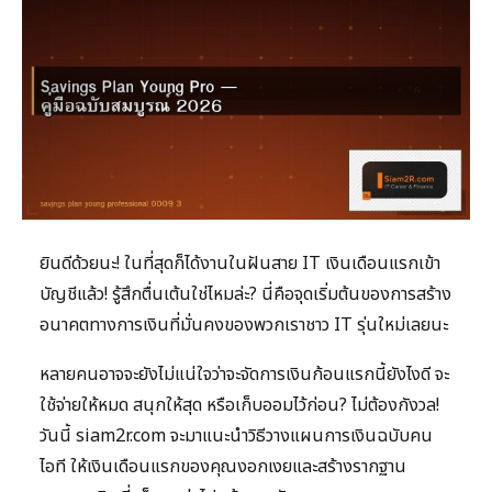
ยินดีด้วยนะ! ในที่สุดก็ได้งานในฝันสาย IT เงินเดือนแรกเข้า
บัญชีแล้ว! รู้สึกตื่นเต้นใช่ไหมล่ะ? นี่คือจุดเริ่มต้นของการสร้าง
อนาคตทางการเงินที่มั่นคงของพวกเราชาว IT รุ่นใหม่เลยนะ
หลายคนอาจจะยังไม่แน่ใจว่าจะจัดการเงินก้อนแรกนี้ยังไงดี จะ
ใช้จ่ายให้หมด สนุกให้สุด หรือเก็บออมไว้ก่อน? ไม่ต้องกังวล!
วันนี้ siam2r.com จะมาแนะนำวิธีวางแผนการเงินฉบับคน
ไอที ให้เงินเดือนแรกของคุณงอกเงยและสร้างรากฐาน