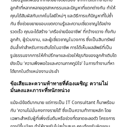
‘เรียนรู้และพัฒนาทักษะอย่างต่อเนื่อง’ จากการได้ทำงานกับ
ลูกค้าที่หลากหลายอุตสาหกรรมและปัญหาที่แตกต่างกัน ทำให้
คุณได้สัมผัสกับเทคโนโลยีใหม่ๆ และวิธีการแก้ปัญหาที่ไม่ซ้ำ
กัน ซึ่งช่วยขยายขอบเขตความรู้และความเชี่ยวชาญได้อย่าง
รวดเร็ว คุณจะได้สร้าง ‘เครือข่ายมืออาชีพ’ ที่กว้างขวาง ทั้งกับ
ลูกค้า, ผู้ร่วมงาน, และผู้เชี่ยวชาญในวงการ ซึ่งเป็นสินทรัพย์
อันล้ำค่าสำหรับการเติบโตในอาชีพ การได้เห็นผลลัพธ์ที่เป็น
รูปธรรมจากการให้คำปรึกษาและช่วยให้ธุรกิจของลูกค้าเติบโต
ยังเป็น ‘ความพึงพอใจและความภาคภูมิใจ’ ในการทำงานที่หา
ได้ยากในตำแหน่งงานประจำ
ข้อเสียและความท้าทายที่ต้องเผชิญ: ความไม่
มั่นคงและภาระที่หนักหน่วง
แม้จะมีข้อดีมากมาย แต่การเป็น IT Consultant ก็มาพร้อม
กับ ‘ความไม่มั่นคงทางรายได้’ ซึ่งเป็นความท้าทายหลัก โดย
เฉพาะสำหรับผู้ที่เพิ่งเริ่มต้นหรือช่วงที่ตลาดชะลอตัว โครงการ
อาจมีขึ้นมีลง ทำให้รายรับไม่สม่ำเสมอ คุณต้องรับผิดชอบ