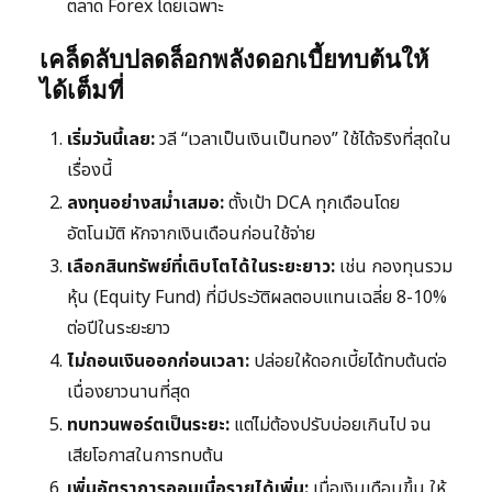
ตลาด Forex โดยเฉพาะ
เคล็ดลับปลดล็อกพลังดอกเบี้ยทบต้นให้
ได้เต็มที่
เริ่มวันนี้เลย:
วลี “เวลาเป็นเงินเป็นทอง” ใช้ได้จริงที่สุดใน
เรื่องนี้
ลงทุนอย่างสม่ำเสมอ:
ตั้งเป้า DCA ทุกเดือนโดย
อัตโนมัติ หักจากเงินเดือนก่อนใช้จ่าย
เลือกสินทรัพย์ที่เติบโตได้ในระยะยาว:
เช่น กองทุนรวม
หุ้น (Equity Fund) ที่มีประวัติผลตอบแทนเฉลี่ย 8-10%
ต่อปีในระยะยาว
ไม่ถอนเงินออกก่อนเวลา:
ปล่อยให้ดอกเบี้ยได้ทบต้นต่อ
เนื่องยาวนานที่สุด
ทบทวนพอร์ตเป็นระยะ:
แต่ไม่ต้องปรับบ่อยเกินไป จน
เสียโอกาสในการทบต้น
เพิ่มอัตราการออมเมื่อรายได้เพิ่ม:
เมื่อเงินเดือนขึ้น ให้