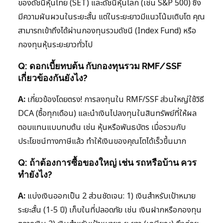
ของดัชนีหุ้นไทย (SET) และดัชนีหุ้นโลก (เช่น S&P 500) ซึ่ง
มีความผันผวนในระยะสั้น แต่ในระยะยาวมีแนวโน้มเติบโต คุณ
สามารถเข้าถึงได้ผ่านกองทุนรวมดัชนี (Index Fund) หรือ
กองทุนหุ้นระยะยาวทั่วไป
Q: ดอกเบี้ยทบต้น กับกองทุนรวม RMF/SSF
เกี่ยวข้องกันยังไง?
A:
เกี่ยวข้องโดยตรง! การลงทุนใน RMF/SSF ส่วนใหญ่ใช้วิธี
DCA (ซื้อทุกเดือน) และนำเงินไปลงทุนในสินทรัพย์ที่ให้ผล
ตอบแทนแบบทบต้น เช่น หุ้นหรือพันธบัตร เมื่อรวมกับ
ประโยชน์ทางภาษีแล้ว ทำให้เงินของคุณโตได้เร็วขึ้นมาก
Q: ถ้าต้องการซื้อของใหญ่ เช่น รถหรือบ้าน ควร
ทำยังไง?
A:
แบ่งเงินออกเป็น 2 ส่วนชัดเจน: 1) เงินสำหรับเป้าหมาย
ระยะสั้น (1-5 ปี) เก็บในที่ปลอดภัย เช่น เงินฝากหรือกองทุน