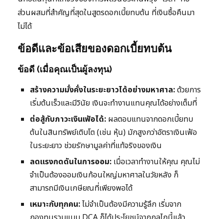
ส่วนผสมที่สำคัญที่สุดในสูตรดอกเบี้ยทบต้น ที่เงินซื้อคืนมา
ไม่ได้
ข้อดีและข้อเสียของดอกเบี้ยทบต้น
ข้อดี (เมื่อคุณเป็นผู้ลงทุน)
สร้างความมั่งคั่งในระยะยาวได้อย่างมหาศาล:
ด้วยการ
เริ่มต้นเร็วและมีวินัย เงินจะทำงานแทนคุณได้อย่างเต็มที่
ต่อสู้กับภาวะเงินเฟ้อได้:
ผลตอบแทนจากดอกเบี้ยทบ
ต้นในสินทรัพย์เติบโต (เช่น หุ้น) มักสูงกว่าอัตราเงินเฟ้อ
ในระยะยาว ช่วยรักษามูลค่าที่แท้จริงของเงิน
ลดแรงกดดันในการออม:
เมื่อเวลาทำงานให้คุณ คุณไม่
จำเป็นต้องออมเงินก้อนใหญ่มหาศาลในวัยหลัง ก็
สามารถมีเงินเกษียณที่เพียงพอได้
เหมาะกับทุกคน:
ไม่จำเป็นต้องมีความรู้ลึก เริ่มจาก
กองทุนรวมแบบ DCA ก็ได้ประโยชน์จากกลไกนี้แล้ว