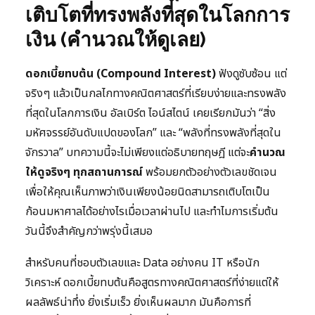
เติบโตที่ทรงพลังที่สุดในโลกการ
เงิน (คำนวณให้ดูเลย)
ดอกเบี้ยทบต้น (Compound Interest)
ฟังดูซับซ้อน แต่
จริงๆ แล้วเป็นกลไกทางคณิตศาสตร์ที่เรียบง่ายและทรงพลัง
ที่สุดในโลกการเงิน อัลเบิร์ต ไอน์สไตน์ เคยเรียกมันว่า “สิ่ง
มหัศจรรย์อันดับแปดของโลก” และ “พลังที่ทรงพลังที่สุดใน
จักรวาล” บทความนี้จะไม่เพียงแต่อธิบายทฤษฎี แต่จะ
คำนวณ
ให้ดูจริงๆ ทุกสถานการณ์
พร้อมยกตัวอย่างตัวเลขชัดเจน
เพื่อให้คุณเห็นภาพว่าเงินเพียงน้อยนิดสามารถเติบโตเป็น
ก้อนมหาศาลได้อย่างไรเมื่อเวลาผ่านไป และทำไมการเริ่มต้น
วันนี้จึงสำคัญกว่าพรุ่งนี้เสมอ
สำหรับคนที่ชอบตัวเลขและ Data อย่างคน IT หรือนัก
วิเคราะห์ ดอกเบี้ยทบต้นคือสูตรทางคณิตศาสตร์ที่ง่ายแต่ให้
ผลลัพธ์น่าทึ่ง ยิ่งเริ่มเร็ว ยิ่งเห็นผลมาก มันคือการที่