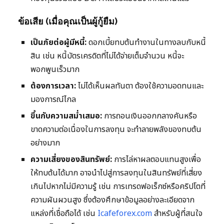
ข้อเสีย (เมื่อคุณเป็นผู้กู้ยืม)
เป็นภัยต่อผู้มีหนี้:
ดอกเบี้ยทบต้นทำงานในทางลบกับหนี้
สิน เช่น หนี้บัตรเครดิตที่ไม่ได้จ่ายเต็มจำนวน หนี้จะ
พอกพูนเร็วมาก
ต้องการเวลา:
ไม่ได้เห็นผลทันตา ต้องใช้ความอดทนและ
มองการณ์ไกล
ขึ้นกับความสม่ำเสมอ:
การถอนเงินออกกลางคันหรือ
ขาดความต่อเนื่องในการลงทุน จะทำลายพลังของทบต้น
อย่างมาก
ความเสี่ยงของสินทรัพย์:
การไล่หาผลตอบแทนสูงเพื่อ
ให้ทบต้นได้มาก อาจนำไปสู่การลงทุนในสินทรัพย์ที่เสี่ยง
เกินไปหากไม่มีความรู้ เช่น การเทรดฟอเร็กซ์หรือคริปโตที่
ความผันผวนสูง ซึ่งต้องศึกษาข้อมูลอย่างละเอียดจาก
แหล่งที่เชื่อถือได้ เช่น
Icafeforex.com
สำหรับผู้ที่สนใจ