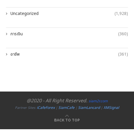
Uncategorized
(1,928)
การเงิน
(360)
อาชีพ
(361)
@2020 - All Right Reserved.
siam2r.com
iCafeForex
SiamCafe
SiamLancard
XMSignal
Partner Sites:
|
|
|
BACK TO TOP