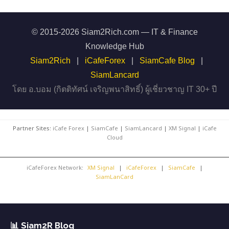
© 2015-2026 Siam2Rich.com — IT & Finance
Knowledge Hub
Siam2Rich
|
iCafeForex
|
SiamCafe Blog
|
SiamLancard
โดย อ.บอม (กิตติทัศน์ เจริญพนาสิทธิ์) ผู้เชี่ยวชาญ IT 30+ ปี
Partner Sites:
iCafe Forex
|
SiamCafe
|
SiamLancard
|
XM Signal
|
iCafe
Cloud
iCafeForex Network:
XM Signal
|
iCafeForex
|
SiamCafe
|
SiamLanCard
📊 Siam2R Blog