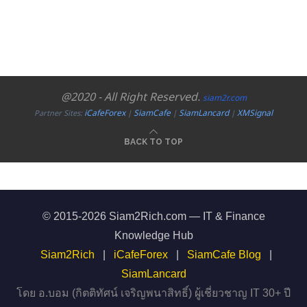
@2020 - All Right Reserved.
siam2r.com
iCafeForex
SiamCafe
SiamLancard
XMSignal
Partner Sites:
|
|
|
BACK TO TOP
© 2015-2026 Siam2Rich.com — IT & Finance
Knowledge Hub
Siam2Rich
|
iCafeForex
|
SiamCafe Blog
|
SiamLancard
โดย อ.บอม (กิตติทัศน์ เจริญพนาสิทธิ์) ผู้เชี่ยวชาญ IT 30+ ปี