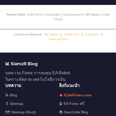
Partner Sites:
iCafe Forex
|
SiamCafe
|
SiamLancard
|
XM Signal
|
iCafe
Cloud
iCafeForex Network:
XM Signal
|
iCafeForex
|
SiamCafe
|
SiamLanCard
📊 Siam2R Blog
บทความ Forex การลงทุน EA Robot
วิเคราะห์ตลาด เทคโนโลยีการเงิน
บทความ
ลิงก์แนะนำ
📝 Blog
🔥 iCafeForex.com
📄 Sitemap
🤖 EA Forex ฟรี
🗺️ Sitemap (Root)
📚 SiamCafe Blog