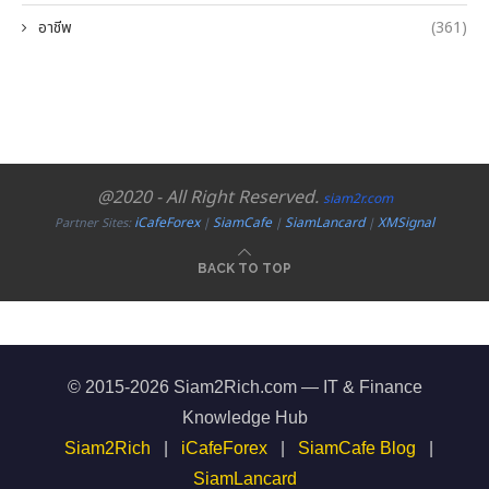
อาชีพ
(361)
@2020 - All Right Reserved.
siam2r.com
iCafeForex
SiamCafe
SiamLancard
XMSignal
Partner Sites:
|
|
|
BACK TO TOP
© 2015-2026 Siam2Rich.com — IT & Finance
Knowledge Hub
Siam2Rich
|
iCafeForex
|
SiamCafe Blog
|
SiamLancard