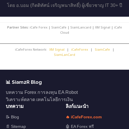
โดย อ.บอม (กิตติทัศน์ เจริญพนาสิทธิ์) ผู้เชี่ยวชาญ IT 30+ ปี
Partner Sites:
iCafe Forex
|
SiamCafe
|
SiamLancard
|
XM Signal
|
iCafe
Cloud
iCafeForex Network:
XM Signal
|
iCafeForex
|
SiamCafe
|
SiamLanCard
📊 Siam2R Blog
บทความ Forex การลงทุน EA Robot
วิเคราะห์ตลาด เทคโนโลยีการเงิน
บทความ
ลิงก์แนะนำ
📝 Blog
🔥 iCafeForex.com
📄 Sitemap
🤖 EA Forex ฟรี