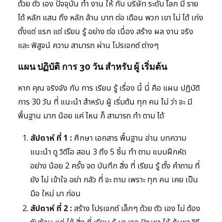
ด้วย ตัว เอง ปัจจุบัน ทำ งาน ให้ กับ บริษัท ระดับ โลก มี ราย
ได้ หลัก แสน ถึง หลัก ล้าน บาท ต่อ เดือน พวก เขา ไม่ ได้ เก่ง
ตั้งแต่ แรก แต่ เรียน รู้ อย่าง ต่อ เนื่อง สร้าง ผล งาน จริง
และ พิสูจน์ ความ สามารถ ผ่าน โปรเจกต์ ต่างๆ
แผน ปฏิบัติ การ 30 วัน สำหรับ ผู้ เริ่มต้น
หาก คุณ จริงจัง กับ การ เรียน รู้ เรื่อง นี้ นี่ คือ แผน ปฏิบัติ
การ 30 วัน ที่ แนะนำ สำหรับ ผู้ เริ่มต้น ทุก คน ไม่ ว่า จะ มี
พื้นฐาน มาก น้อย แค่ ไหน ก็ สามารถ ทำ ตาม ได้
สัปดาห์ ที่ 1 :
ศึกษา เอกสาร พื้นฐาน อ่าน บทความ
แนะนำ ดู วิดีโอ สอน 3 ถึง 5 ชิ้น ทำ ตาม แบบฝึกหัด
อย่าง น้อย 2 ครั้ง จด บันทึก สิ่ง ที่ เรียน รู้ ตั้ง คำถาม ที่
ยัง ไม่ เข้าใจ อย่า กลัว ที่ จะ ถาม เพราะ ทุก คน เคย เป็น
มือ ใหม่ มา ก่อน
สัปดาห์ ที่ 2 :
สร้าง โปรเจกต์ เล็กๆ ด้วย ตัว เอง ไม่ ต้อง