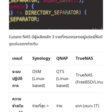
ในตลาด NAS มีผู้ผลิตหลัก 3 รายที่ครองตลาดอยู่แต่ละยี่ห้อมี
จุดเด่นแตกต่างกัน:
เกณฑ์
Synology
QNAP
TrueNAS
ระบบ
DSM
QTS
TrueNAS
ปฏิบัติ
(Linux-
(Linux-
(FreeBSD/Linux)
การ
based)
based)
ความ
ง่ายใน
ง่ายที่สุด ⭐
ง่าย
ยาก (เหมาะ IT)