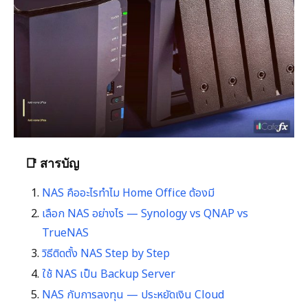
📑 สารบัญ
NAS คืออะไรทำไม Home Office ต้องมี
เลือก NAS อย่างไร — Synology vs QNAP vs
TrueNAS
วิธีติดตั้ง NAS Step by Step
ใช้ NAS เป็น Backup Server
NAS กับการลงทุน — ประหยัดเงิน Cloud